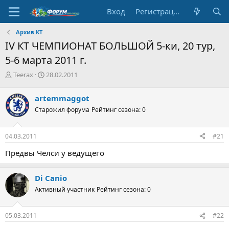
Вход
Регистрация
Архив КТ
IV КТ ЧЕМПИОНАТ БОЛЬШОЙ 5-ки, 20 тур,
5-6 марта 2011 г.
А
Д
Teerax
28.02.2011
в
а
т
т
artemmaggot
о
а
Старожил форума
Рейтинг сезона: 0
р
н
т
а
е
ч
04.03.2011
#21
м
а
ы
л
Предвы Челси у ведущего
а
Di Canio
Активный участник
Рейтинг сезона: 0
05.03.2011
#22