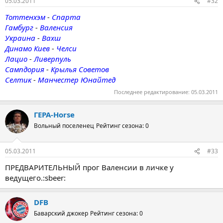
05.03.2011
#32
Тоттенхэм
-
Спарта
Гамбург
-
Валенсия
Украина
-
Вахш
Динамо Киев
-
Челси
Лацио
-
Ливерпуль
Сампдория
-
Крылья Советов
Селтик
-
Манчестер Юнайтед
Последнее редактирование:
05.03.2011
ГЕРА-Horse
Вольный поселенец
Рейтинг сезона: 0
05.03.2011
#33
ПРЕДВАРИТЕЛЬНЫЙ прог Валенсии в личке у
ведущего.:sbeer:
DFB
Баварский джокер
Рейтинг сезона: 0