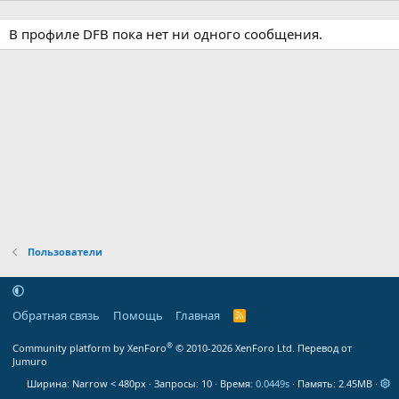
В профиле DFB пока нет ни одного сообщения.
Пользователи
Обратная связь
Помощь
Главная
R
S
S
®
Community platform by XenForo
© 2010-2026 XenForo Ltd.
Перевод от
Jumuro
Ширина
Запросы
10
Время
0.0449s
Память
2.45MB