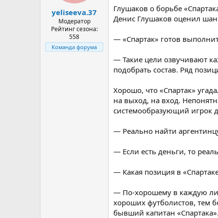
а
Глушаков о борьбе «Спартака
yeliseeva.37
Денис Глушаков оценил шанс
Модератор
Рейтинг сезона:
558
— «Спартак» готов выполнит
Команда форума
— Такие цели озвучивают ка
подобрать состав. Ряд пози
Хорошо, что «Спартак» угада
на выход, на вход. Непонятн
системообразующий игрок для
— Реально найти аргентинцу
— Если есть деньги, то реал
— Какая позиция в «Спартак
— По‑хорошему в каждую ли
хороших футболистов, тем б
бывший капитан «Спартака»