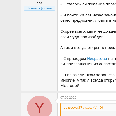
558
– Осталось ли желание пора
Команда форума
– Я почти 20 лет назад закон
было предложения быть в н
Скорее всего, мы и не дожд
если чудо произойдет.
А так я всегда открыт к пре
– С приходом
Некрасова
на п
ли приглашения из «Спартак
– Я из-за слишком хорошего 
многие. А так я всегда откр
Мостовой.
07.06.2026
Y
yeliseeva.37 сказал(а):