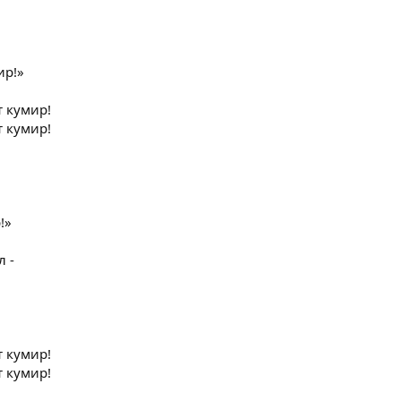
не нуждается в усилении?
ю нужно по одному качественному игроку. Чем больше будет хорош
 выбор у тренера по варьированию состава, — сказал бывший капитан
ир!»
т кумир!
т кумир!
!»
л -
,
т кумир!
т кумир!