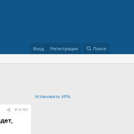
Вход
Регистрация
Поиск
Установить VPN.
#14 701
дет,