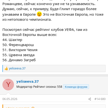
Романцеве, сейчас конечно уже не та узнаваемость.
Думаю, сейчас, к примеру, Буде-Глимт гораздо более
узнаваем в Европе
Это не Восточная Европа, но тоже
из нетопового чемпионата.
Посмотрел сейчас рейтинг клубов УЕФА, там из
Восточной Европы выше всех:
44. Шахтер
50. Ференцварош
51. Виктория Чехия
55. Црвена звезда
56. Динамо Загреб
yeliseeva.37
Р
е
а
yeliseeva.37
к
Y
ц
Модератор
Рейтинг сезона: 558
Команда форума
и
и
:
06.05.2026
#14 680