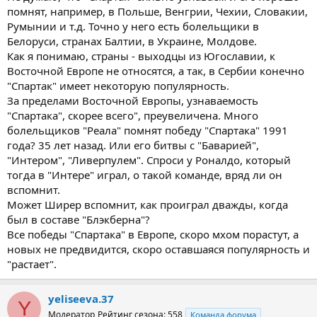
помнят, например, в Польше, Венгрии, Чехии, Словакии,
Румынии и т.д. Точно у него есть болельщики в
Белоруси, странах Балтии, в Украине, Молдове.
Как я понимаю, страны - выходцы из Югославии, к
Восточной Европе не относятся, а так, в Сербии конечно
"Спартак" имеет некоторую популярность.
За пределами Восточной Европы, узнаваемость
"Спартака", скорее всего", преувеличена. Много
болельщиков "Реала" помнят победу "Спартака" 1991
года? 35 лет назад. Или его битвы с "Баварией",
"Интером", "Ливерпулем". Спроси у Роналдо, который
тогда в "Интере" играл, о такой команде, вряд ли он
вспомнит.
Может Ширер вспомнит, как проиграл дважды, когда
был в составе "Блэкберна"?
Все победы "Спартака" в Европе, скоро мхом порастут, а
новых не предвидится, скоро оставшаяся популярность и
"растает".
yeliseeva.37
Y
Модератор
Рейтинг сезона: 558
Команда форума