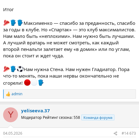
Итог
Максименко — спасибо за преданность, спасибо
за годы в клубе. Но «Спартак» — это клуб максималистов.
Нам мало быть «неплохими». Нам нужно быть лучшими.
А лучший вратарь не может смотреть, как каждый
второй пенальти залетает ему «в домик» или по углам,
пока он стоит и ждет чуда.
️Нам нужна Стена. Нам нужен Гладиатор. Пора
что-то менять, пока наши нервы окончательно не
сгорели!
admin
Р
е
а
yeliseeva.37
к
Y
ц
Модератор
Рейтинг сезона: 558
Команда форума
и
и
:
04.05.2026
#14 673