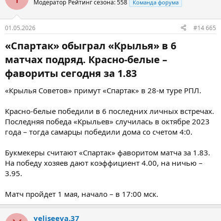
Модератор
Рейтинг сезона: 558
Команда форума
– Ситуация тяжелая, вы знаете. Он находится в заключении в
Нидерландах. Но постоянно спрашивает про «
Спартак
»: «Как
сыграли в выходные? Что происходит в команде?» Он по-
01.05.2026
#14 665
настоящему любит этот клуб.
«Спартак» обыграл «Крылья» в 6
Повторюсь, мне очень жаль, что не получилось увидеть его
матчах подряд. Красно-белые –
связку с
Манфредом
[Угальде]. В межсезонье при
Абаскале
они
хорошо взаимодействовали, много забивали. Уверен, вместе
фавориты сегодня за 1.83​
на поле они бы показали всем совсем другой «Спартак».
Надеюсь, однажды Квинси вернется – может быть, как игрок,
«Крылья Советов» примут «Спартак» в 28-м туре РПЛ.
может, в ином качестве. В идеале он хочет завершить карьеру
в «Спартаке»!
Красно-белые победили в 6 последних личных встречах.
Последняя победа «Крыльев» случилась в октябре 2023
Понимаю, что у некоторых могут быть сомнения насчет
профессиональных качеств Промеса. Я отвечу им: даже
года – тогда самарцы победили дома со счетом 4:0.
несмотря на арест в Дубае, он был бы одним из лучших в
РПЛ
прямо сейчас. Квинси же лучший бомбардир в российской
Букмекеры считают «Спартак» фаворитом матча за 1.83.
истории «Спартака»! Заменить его невозможно.
На победу хозяев дают коэффициент 4.00, на ничью –
3.95.
Одно его присутствие вселяло бы страх в линию обороны
любого соперника. Плюс Барко, Солари, Угальде, Жедсон...
Квинси, на мой взгляд, тот недостающий элемент не только на
Матч пройдет 1 мая, начало – в 17:00 мск.
поле, но и в раздевалке.
yeliseeva.37
Уверен, он до сих пор лидер по проданным футболкам в фан-