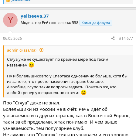
Р
е
а
yeliseeva.37
к
Y
ц
Модератор
Рейтинг сезона: 558
Команда форума
и
и
:
06.05.2026
#14 677
admin сказал(а):
Стяуа уже не существует, по крайней мере под таким
названием
Ну и болельщиков то у Спартака однозначно больше, хотя бы
из-за того, что просто населения в стране больше.
А вообще, глупо такие вопросы задвать. Понятно же, что
любой тренер утвердительно ответит
Про "Стяуа" даже не знал.
Болельщики из России не в счёт. Речь идёт об
узнаваемости в других странах, как в Восточной Европе,
так и за её пределами, я так понимаю. И чем выше
узнаваемость, тем популярнее клуб.
Не думаю, что "Спартак" сильно узнаваем и его хорошо