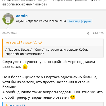
Восточной Европы.
европейских чемпионов?
Главный тренер «
Спартака
»
Хуан Карлос Карседо
рассказал,
считает ли он красно-белых самым популярным клубом
Восточной Европы.
admin
Администратор
Рейтинг сезона: 94
Команда форума
– Генеральный директор клуба
Сергей Некрасов
однажды
сказал, что «Спартак» – это самый популярный клуб Восточной
Европы. Согласны с этим мнением?
06.05.2026
#14 676
– Конечно, конечно, соглашусь! Мы знали о «Спартаке» очень
yeliseeva.37 сказал(а):
давно, еще когда были в Испании. Мне посчастливилось
поработать в разных европейских странах, в разных клубах, и
А "Црвена Звезда", "Стяуа", которые выигрывали Кубок
везде знают о «Спартаке». Это большой клуб с большой
европейских чемпионов?
армией болельщиков.
Стяуа уже не существует, по крайней мере под таким
Мы все помним выступления «Спартака» в Лиге чемпионов,
названием
победы над грандами футбола. Могу сказать, что нам
посчастливилось быть здесь. Мы действительно очень рады,
Ну и болельщиков то у Спартака однозначно больше,
что представляем такой большой клуб с самыми лучшими
хотя бы из-за того, что просто населения в стране
болельщиками. И мы должны дать им трофеи, победы, –
больше.
сказал Карседо.
А вообще, глупо такие вопросы задвать. Понятно же, что
любой тренер утвердительно ответит
yeliseeva.37