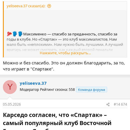
yeliseeva.37 сказал(а):
Максименко — спасибо за преданность, спасибо за
годы в клубе. Но «Спартак» — это клуб максималистов. Нам
мало быть «неплохими». Нам нужно быть лучшими. А лучший
вратарь не может смотреть, как каждый второй пенальти
Нажмите, чтобы раскрыть...
залетает ему «в домик» или по углам, пока он стоит и ждет
чуда.
Можно и без спасибо. Это он должен благодарить, за то,
что играет в "Спартаке".
yeliseeva.37
Y
Модератор
Рейтинг сезона: 558
Команда форума
05.05.2026
#14 674
Карседо согласен, что «Спартак» –
самый популярный клуб Восточной