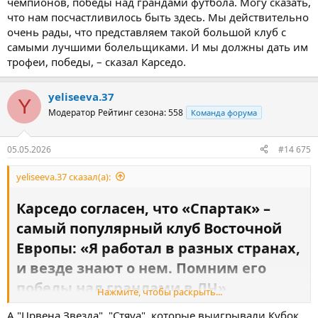
чемпионов, победы над грандами футбола. Могу сказать,
что нам посчастливилось быть здесь. Мы действительно
очень рады, что представляем такой большой клуб с
самыми лучшими болельщиками. И мы должны дать им
трофеи, победы, – сказал Карседо.
yeliseeva.37
Y
Модератор
Рейтинг сезона: 558
Команда форума
05.05.2026
#14 675
yeliseeva.37 сказал(а):
Карседо согласен, что «Спартак» –
самый популярный клуб Восточной
Европы: «Я работал в разных странах,
и везде знают о нем. Помним его
победы над грандами в ЛЧ»​
Нажмите, чтобы раскрыть...
Карседо согласен, что «Спартак» – самый популярный клуб
А "Црвена Звезда", "Стяуа", которые выигрывали Кубок