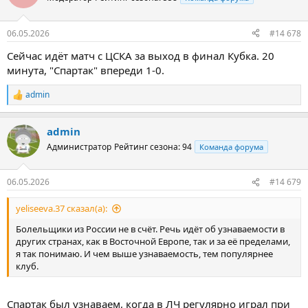
06.05.2026
#14 678
Сейчас идёт матч с ЦСКА за выход в финал Кубка. 20
минута, "Спартак" впереди 1-0.
admin
Р
е
а
admin
к
ц
Администратор
Рейтинг сезона: 94
Команда форума
и
и
:
06.05.2026
#14 679
yeliseeva.37 сказал(а):
Болельщики из России не в счёт. Речь идёт об узнаваемости в
других странах, как в Восточной Европе, так и за её пределами,
я так понимаю. И чем выше узнаваемость, тем популярнее
клуб.
Спартак был узнаваем, когда в ЛЧ регулярно играл при