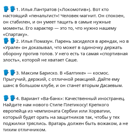
1. Илья Лантратов («Локомотив»). Вот кто
настоящий «пенальтист»! Человек-магнит. Он спокоен,
он стабилен, и он умеет тащить в самые нужные
моменты. Его характер — это то, что нужно нашему
«Спартаку».
2. Илья Помазун. Парень засиделся в арендах, но в
«Урале» он доказывал, что может в одиночку держать
оборону против топов. У него есть та самая «спортивная
злость», которой не хватает Саше.
3. Максим Бариско. В «Балтике» — космос.
Прыгучий, дерзкий, с отличной реакцией. Дайте ему
шанс в большом клубе, и он станет вторым Дасаевым.
4. Вариант «Ва-банк»: Качественный иностранец.
Найдите нам нового Стипе Плетикосу! Крепкого
европейца из чемпионата Сербии или Хорватии,
который будет орать на защитников так, чтобы у тех
поджилки тряслись. Вратарь должен быть вожаком, а не
тихим отличником.