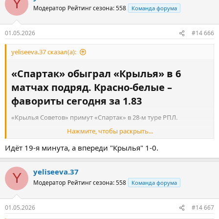
Y
шопе красно-белых, – сказал ван Куперен.
Модератор
Рейтинг сезона: 558
Команда форума
Напомним, Промес был экстрадирован в Нидерланды из ОАЭ
20 июня прошлого года. Суд в Амстердаме ранее заочно
01.05.2026
#14 666
приговорил его к шести годам тюрьмы по делу об
организации контрабанды наркотиков и на 1,5 года – за
yeliseeva.37 сказал(а):
нападение на родственника с ножом.
«Спартак» обыграл «Крылья» в 6
матчах подряд. Красно-белые –
фавориты сегодня за 1.83​
«Крылья Советов» примут «Спартак» в 28-м туре РПЛ.
Нажмите, чтобы раскрыть...
Красно-белые победили в 6 последних личных встречах.
Последняя победа «Крыльев» случилась в октябре 2023 года –
Идёт 19-я минута, а впереди "Крылья" 1-0.
тогда самарцы победили дома со счетом 4:0.
Букмекеры считают «Спартак» фаворитом матча за 1.83. На
yeliseeva.37
Y
победу хозяев дают коэффициент 4.00, на ничью – 3.95.
Модератор
Рейтинг сезона: 558
Команда форума
Матч пройдет 1 мая, начало – в 17:00 мск.
01.05.2026
#14 667