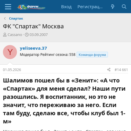
Вход
Регистрация
Спартак
ФК "Спартак" Москва
А
Д
Cassano
03.09.2007
в
а
т
т
yeliseeva.37
Y
о
а
Модератор
Рейтинг сезона: 558
Команда форума
р
н
т
а
е
ч
01.05.2026
#14 661
м
а
ы
л
Шалимов пошел бы в «Зенит»: «А что
а
«Спартак» для меня сделал? Наши пути
разошлись. Я воспитанник, но это не
значит, что переживаю за него. Если
там буду, сделаю все, чтобы клуб был 1-
м»​