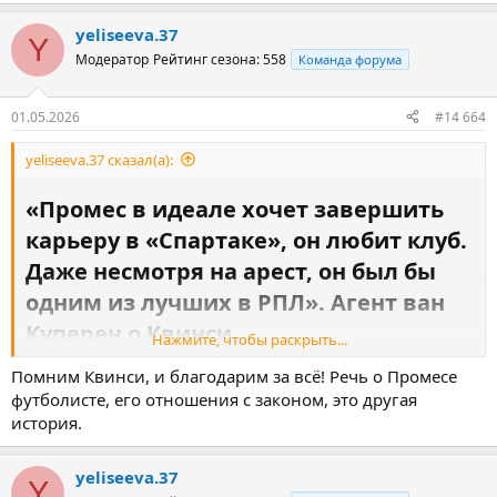
yeliseeva.37
Y
Модератор
Рейтинг сезона: 558
Команда форума
01.05.2026
#14 664
yeliseeva.37 сказал(а):
«Промес в идеале хочет завершить
карьеру в «Спартаке», он любит клуб.
Даже несмотря на арест, он был бы
одним из лучших в РПЛ». Агент ван
Куперен о Квинси​
Нажмите, чтобы раскрыть...
Агент ван Куперен: Промес хочет завершить карьеру в
Помним Квинси, и благодарим за всё! Речь о Промесе
«Спартаке».
футболисте, его отношения с законом, это другая
Квинси Промес
продолжает интересоваться выступлениями
история.
«Спаратка», заявил нидерландский агент Нейтан ван Куперен.
– Как там Квинси?
yeliseeva.37
Y