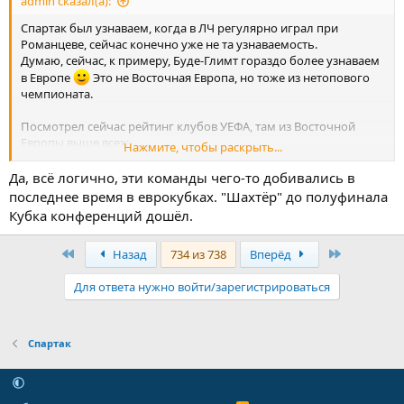
admin сказал(а):
Спартак был узнаваем, когда в ЛЧ регулярно играл при
Романцеве, сейчас конечно уже не та узнаваемость.
Думаю, сейчас, к примеру, Буде-Глимт гораздо более узнаваем
в Европе
Это не Восточная Европа, но тоже из нетопового
чемпионата.
Посмотрел сейчас рейтинг клубов УЕФА, там из Восточной
Европы выше всех:
Нажмите, чтобы раскрыть...
44. Шахтер
50. Ференцварош
Да, всё логично, эти команды чего-то добивались в
51. Виктория Чехия
последнее время в еврокубках. "Шахтёр" до полуфинала
55. Црвена звезда
Кубка конференций дошёл.
56. Динамо Загреб
Первый
Последня
Назад
734 из 738
Вперёд
Для ответа нужно войти/зарегистрироваться
Спартак