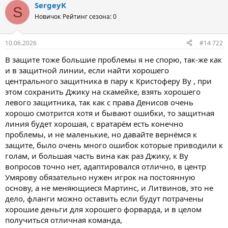
SergeyK
S
Новичок
Рейтинг сезона: 0
10.06.2026
#14 722
В защите тоже большие проблемы я не спорю, так-же как
и в защитной линии, если найти хорошего
центрального защитника в пару к Кристоферу Ву , при
этом сохранить Джику на скамейке, взять хорошего
левого защитника, так как с права Денисов очень
хорошо смотрится хотя и бывают ошибки, то защитная
линия будет хорошая, с вратарём есть конечно
проблемы, и не маленькие, но давайте вернёмся к
защите, было очень много ошибок которые приводили к
голам, и большая часть вина как раз Джику, к Ву
вопросов точно нет, адаптировался отлично, в центр
Умярову обязательно нужен игрок на постоянную
основу, а не меняющиеся Мартинс, и Литвинов, это не
дело, фланги можно оставить если будут потрачены
хорошие деньги для хорошего форварда, и в целом
получиться отличная команда,