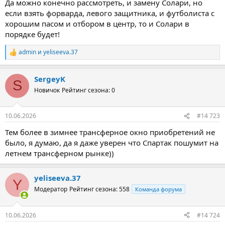
Да можно конечно рассмотреть, и замену Солари, но
если взять форварда, левого защитника, и футболиста с
хорошим пасом и отбором в центр, то и Солари в
порядке будет!
admin
и
yeliseeva.37
Р
е
а
SergeyK
к
S
ц
Новичок
Рейтинг сезона: 0
и
и
:
10.06.2026
#14 723
Тем более в зимнее трансферное окно приобретений не
было, я думаю, да я даже уверен что Спартак пошумит на
летнем трансферном рынке))
yeliseeva.37
Y
Модератор
Рейтинг сезона: 558
Команда форума
10.06.2026
#14 724