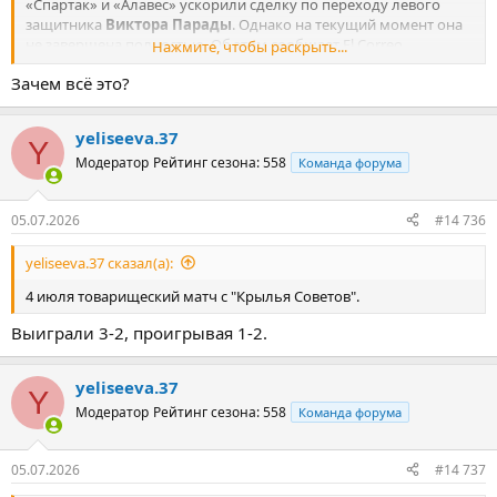
«Спартак» и «Алавес» ускорили сделку по переходу левого
защитника
Виктора Парады
. Однако на текущий момент она
не завершена полностью. Об этом сообщает El Correo.
Нажмите, чтобы раскрыть...
Зачем всё это?
По информации источника, испанский футболист открыт для
перехода в российский клуб. «Алавес» также оптимистично
смотрит на трансфер 24-летнего защитника в «Спартак».
yeliseeva.37
Y
Модератор
Рейтинг сезона: 558
В минувшем сезоне Парада принял участие в 33 матчах во всех
Команда форума
турнирах, в которых он отметился тремя результативными
передачами. Действующее трудовое соглашение игрока с
05.07.2026
#14 736
клубом рассчитано до лета 2029 года. Согласно информации,
представленной на портале Transfermarkt, рыночная стоимость
yeliseeva.37 сказал(а):
футболиста составляет € 4 млн.
4 июля товарищеский матч с "Крылья Советов".
Выиграли 3-2, проигрывая 1-2.
yeliseeva.37
Y
Модератор
Рейтинг сезона: 558
Команда форума
05.07.2026
#14 737