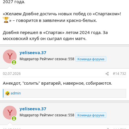
2027 года.
«Желаем Довбне достичь новых побед со «Спартаком»!
» – говорится в заявлении красно-белых.
Довбня перешел в «Спартак» летом 2024 года. За
московский клуб он сыграл один матч.
yeliseeva.37
Y
Модератор
Рейтинг сезона: 558
Команда форума
02.07.2026
#14 732
Анекдот, "солить" вратарей, наверное, собираются.
admin
Р
е
а
yeliseeva.37
к
Y
ц
Модератор
Рейтинг сезона: 558
Команда форума
и
и
: