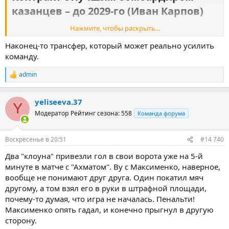
казанцев – до 2029-го (Иван Карпов)​
Нажмите, чтобы раскрыть...
«Спартак» покупает Даку.
Наконец-то трансфер, который может реально усилить
Мирлинд Даку
переходит в «
Спартак
».
команду.
Инсайдер Иван Карпов утверждает, что красно-белые
направили «
Рубину
» письмо об активации опции выкупа
admin
Р
нападающего за 11 млн евро. С 28-летним игроком согласован
е
контракт, рассчитанный до лета 2029 года.
а
yeliseeva.37
к
Y
ц
Футболист сборной Албании был лучшим бомбардиром
Модератор
Рейтинг сезона: 558
Команда форума
и
казанской команды в каждом из проведенных в ней сезонов.
и
:
Воскресенье в 20:51
#14 740
Два "клоуна" привезли гол в свои ворота уже на 5-й
минуте в матче с "Ахматом". Ву с Максименко, наверное,
вообще не понимают друг друга. Один покатил мяч
другому, а том взял его в руки в штрафной площади,
почему-то думая, что игра не началась. Пенальти!
Максименко опять гадал, и конечно прыгнул в другую
сторону.