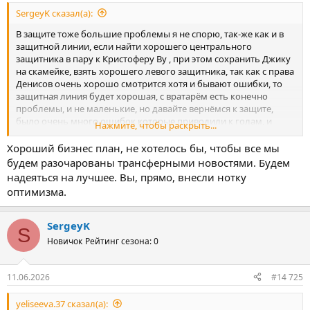
SergeyK сказал(а):
В защите тоже большие проблемы я не спорю, так-же как и в
защитной линии, если найти хорошего центрального
защитника в пару к Кристоферу Ву , при этом сохранить Джику
на скамейке, взять хорошего левого защитника, так как с права
Денисов очень хорошо смотрится хотя и бывают ошибки, то
защитная линия будет хорошая, с вратарём есть конечно
проблемы, и не маленькие, но давайте вернёмся к защите,
было очень много ошибок которые приводили к голам, и
Нажмите, чтобы раскрыть...
большая часть вина как раз Джику, к Ву вопросов точно нет,
адаптировался отлично, в центр Умярову обязательно нужен
Хороший бизнес план, не хотелось бы, чтобы все мы
игрок на постоянную основу, а не меняющиеся Мартинс, и
будем разочарованы трансферными новостями. Будем
Литвинов, это не дело, фланги можно оставить если будут
надеяться на лучшее. Вы, прямо, внесли нотку
потрачены хорошие деньги для хорошего форварда, и в
оптимизма.
целом получиться отличная команда,
Да можно конечно рассмотреть, и замену Солари, но если
взять форварда, левого защитника, и футболиста с хорошим
SergeyK
S
пасом и отбором в центр, то и Солари в порядке будет!
Новичок
Рейтинг сезона: 0
11.06.2026
#14 725
yeliseeva.37 сказал(а):