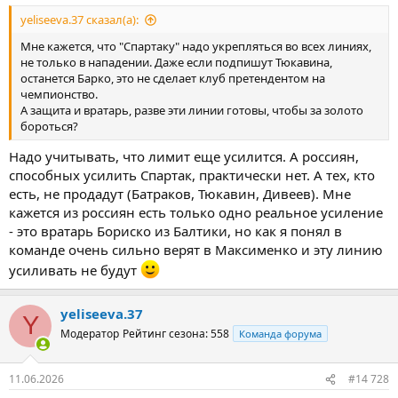
yeliseeva.37 сказал(а):
Мне кажется, что "Спартаку" надо укрепляться во всех линиях,
не только в нападении. Даже если подпишут Тюкавина,
останется Барко, это не сделает клуб претендентом на
чемпионство.
А защита и вратарь, разве эти линии готовы, чтобы за золото
бороться?
Надо учитывать, что лимит еще усилится. А россиян,
способных усилить Спартак, практически нет. А тех, кто
есть, не продадут (Батраков, Тюкавин, Дивеев). Мне
кажется из россиян есть только одно реальное усиление
- это вратарь Бориско из Балтики, но как я понял в
команде очень сильно верят в Максименко и эту линию
усиливать не будут
yeliseeva.37
Y
Модератор
Рейтинг сезона: 558
Команда форума
11.06.2026
#14 728