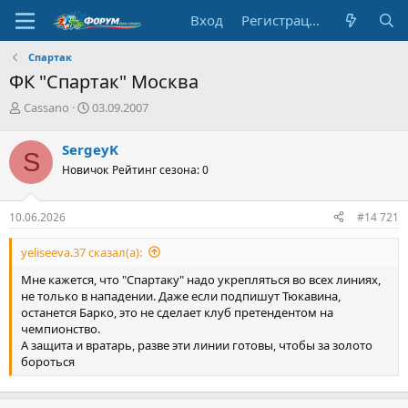
Вход
Регистрация
Спартак
ФК "Спартак" Москва
А
Д
Cassano
03.09.2007
в
а
т
т
SergeyK
S
о
а
Новичок
Рейтинг сезона: 0
р
н
т
а
е
ч
10.06.2026
#14 721
м
а
ы
л
yeliseeva.37 сказал(а):
а
Мне кажется, что "Спартаку" надо укрепляться во всех линиях,
не только в нападении. Даже если подпишут Тюкавина,
останется Барко, это не сделает клуб претендентом на
чемпионство.
А защита и вратарь, разве эти линии готовы, чтобы за золото
бороться