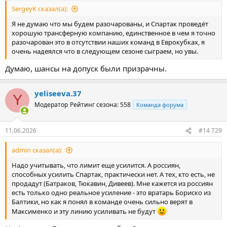
SergeyK сказал(а):
Я не думаю что мы будем разочарованы, и Спартак проведёт
хорошую трансферную компанию, единственное в чем я точно
разочарован это в отсутствии наших команд в Еврокубках, я
очень надеялся что в следующем сезоне сыграем, но увы.
Думаю, шансы на допуск были призрачны.
yeliseeva.37
Y
Модератор
Рейтинг сезона: 558
Команда форума
11.06.2026
#14 729
admin сказал(а):
Надо учитывать, что лимит еще усилится. А россиян,
способных усилить Спартак, практически нет. А тех, кто есть, не
продадут (Батраков, Тюкавин, Дивеев). Мне кажется из россиян
есть только одно реальное усиление - это вратарь Бориско из
Балтики, но как я понял в команде очень сильно верят в
Максименко и эту линию усиливать не будут