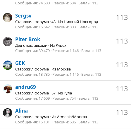
Сообщения
74 580
Реакции
584
Баллы
113
Sergsv
113
Старожил форума
·
43
·
Из
Нижний Новгород
Сообщения
16 542
Реакции
803
Баллы
113
Piter Brok
113
Дед с нашивками
·
Из
Рльех
Сообщения
39 479
Реакции
1 146
Баллы
113
GEK
113
Старожил форума
·
Из
Москва
Сообщения
13 735
Реакции
1 146
Баллы
113
andru69
113
Старожил форума
·
57
·
Из
Тула
Сообщения
17 609
Реакции
754
Баллы
113
Alina
113
Старожил форума
·
Из
Armenia/Москва
Сообщения
15 101
Реакции
686
Баллы
113