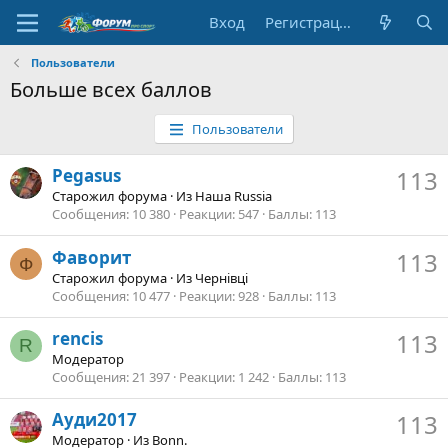
Вход
Регистрация
Пользователи
Больше всех баллов
Пользователи
Pegasus
113
Старожил форума
·
Из
Наша Russia
Сообщения
10 380
Реакции
547
Баллы
113
Фаворит
113
Ф
Старожил форума
·
Из
Чернівці
Сообщения
10 477
Реакции
928
Баллы
113
rencis
113
R
Модератор
Сообщения
21 397
Реакции
1 242
Баллы
113
Ауди2017
113
Модератор
·
Из
Bonn.