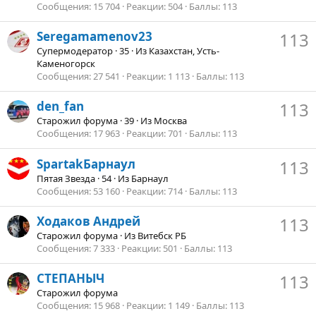
Сообщения
15 704
Реакции
504
Баллы
113
Seregamamenov23
113
Супермодератор
·
35
·
Из
Казахстан, Усть-
Каменогорск
Сообщения
27 541
Реакции
1 113
Баллы
113
den_fan
113
Старожил форума
·
39
·
Из
Москва
Сообщения
17 963
Реакции
701
Баллы
113
SpartakБарнаул
113
Пятая Звезда
·
54
·
Из
Барнаул
Сообщения
53 160
Реакции
714
Баллы
113
Ходаков Андрей
113
Старожил форума
·
Из
Витебск РБ
Сообщения
7 333
Реакции
501
Баллы
113
СТЕПАНЫЧ
113
Старожил форума
Сообщения
15 968
Реакции
1 149
Баллы
113