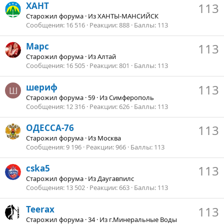
ХАНТ
113
Старожил форума
·
Из
ХАНТЫ-МАНСИЙСК
Сообщения
16 516
Реакции
888
Баллы
113
Марс
113
Старожил форума
·
Из
Алтай
Сообщения
16 505
Реакции
801
Баллы
113
шериф
113
Ш
Старожил форума
·
59
·
Из
Симферополь
Сообщения
12 316
Реакции
626
Баллы
113
ОДЕССА-76
113
Старожил форума
·
Из
Москва
Сообщения
9 196
Реакции
966
Баллы
113
cska5
113
Старожил форума
·
Из
Даугавпилс
Сообщения
13 502
Реакции
663
Баллы
113
Teerax
113
Старожил форума
·
34
·
Из
г.Минеральные Воды