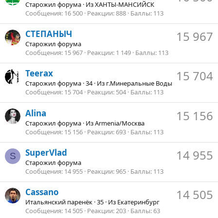
Старожил форума
·
Из
ХАНТЫ-МАНСИЙСК
Сообщения
16 500
Реакции
888
Баллы
113
СТЕПАНЫЧ
15 967
Старожил форума
Сообщения
15 967
Реакции
1 149
Баллы
113
Teerax
15 704
Старожил форума
·
34
·
Из
г.Минеральные Воды
Сообщения
15 704
Реакции
504
Баллы
113
Alina
15 156
Старожил форума
·
Из
Armenia/Москва
Сообщения
15 156
Реакции
693
Баллы
113
SuperVlad
14 955
S
Старожил форума
Сообщения
14 955
Реакции
965
Баллы
113
Cassano
14 505
Итальянский паренёк
·
35
·
Из
Екатеринбург
Сообщения
14 505
Реакции
203
Баллы
63