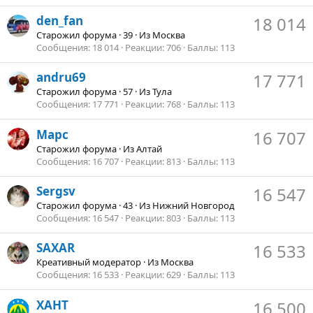
den_fan
18 014
Старожил форума
·
39
·
Из
Москва
Сообщения
18 014
Реакции
706
Баллы
113
andru69
17 771
Старожил форума
·
57
·
Из
Тула
Сообщения
17 771
Реакции
768
Баллы
113
Марс
16 707
Старожил форума
·
Из
Алтай
Сообщения
16 707
Реакции
813
Баллы
113
Sergsv
16 547
Старожил форума
·
43
·
Из
Нижний Новгород
Сообщения
16 547
Реакции
803
Баллы
113
SAXAR
16 533
Креативный модератор
·
Из
Москва
Сообщения
16 533
Реакции
629
Баллы
113
ХАНТ
16 500