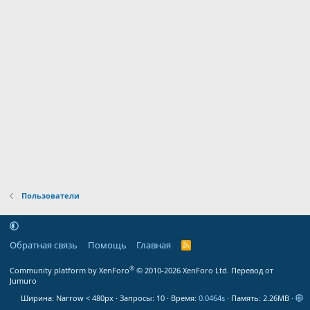
Пользователи
Обратная связь
Помощь
Главная
R
S
S
®
Community platform by XenForo
© 2010-2026 XenForo Ltd.
Перевод от
Jumuro
Ширина
Запросы
10
Время
0.0464s
Память
2.26MB