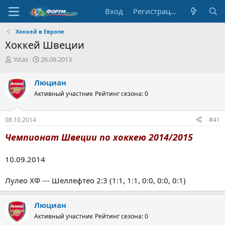
Вход
Регистрация
Хоккей в Европе
Хоккей Швеции
А
Д
Ystas
26.09.2013
в
а
т
т
Люциан
о
а
Активный участник
Рейтинг сезона: 0
р
н
т
а
е
ч
08.10.2014
#41
м
а
ы
л
Чемпионат Швеции по хоккею 2014/2015
а
10.09.2014
Лулео ХФ --- Шеллефтео 2:3 (1:1, 1:1, 0:0, 0:0, 0:1)
Люциан
Активный участник
Рейтинг сезона: 0