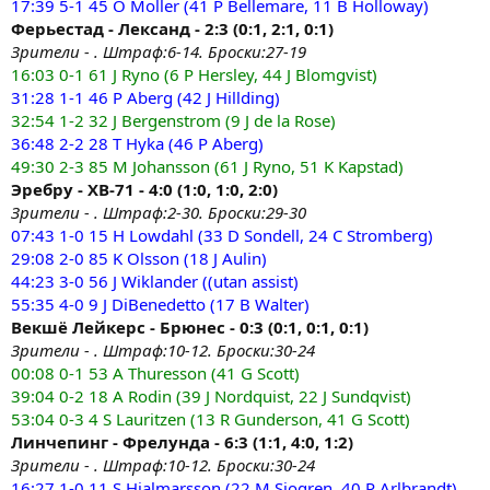
17:39 5-1 45 O Moller (41 P Bellemare, 11 B Holloway)
Ферьестад - Лександ - 2:3 (0:1, 2:1, 0:1)
Зрители - . Штраф:6-14. Броски:27-19
16:03 0-1 61 J Ryno (6 P Hersley, 44 J Blomgvist)
31:28 1-1 46 P Aberg (42 J Hillding)
32:54 1-2 32 J Bergenstrom (9 J de la Rose)
36:48 2-2 28 T Hyka (46 P Aberg)
49:30 2-3 85 M Johansson (61 J Ryno, 51 K Kapstad)
Эребру - ХВ-71 - 4:0 (1:0, 1:0, 2:0)
Зрители - . Штраф:2-30. Броски:29-30
07:43 1-0 15 H Lowdahl (33 D Sondell, 24 C Stromberg)
29:08 2-0 85 K Olsson (18 J Aulin)
44:23 3-0 56 J Wiklander ((utan assist)
55:35 4-0 9 J DiBenedetto (17 B Walter)
Векшё Лейкерс - Брюнес - 0:3 (0:1, 0:1, 0:1)
Зрители - . Штраф:10-12. Броски:30-24
00:08 0-1 53 A Thuresson (41 G Scott)
39:04 0-2 18 A Rodin (39 J Nordquist, 22 J Sundqvist)
53:04 0-3 4 S Lauritzen (13 R Gunderson, 41 G Scott)
Линчепинг - Фрелунда - 6:3 (1:1, 4:0, 1:2)
Зрители - . Штраф:10-12. Броски:30-24
16:27 1-0 11 S Hjalmarsson (22 M Sjogren, 40 P Arlbrandt)