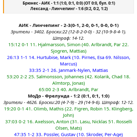
Брюнес - АИК - 1:1 (1:0, 0:1, 0:0) (OT 0:0, бул. 0:1)
Лександ - Линчепинг - 1:6 (0:2, 0:2, 1:2)
АИК - Линчепинг - 2-3(0-1, 2-0, 0-1, 0-0, 0-1)
Зрители - 3402. Броски:22 (12-8-2-0-0) - 32 (10-9-8-4-1).
Штраф: 14-12.
15:12 0-1 11. Hjalmarsson, Simon (40. Arlbrandt, Par 22.
Sjogren, Mattias)
26:13 1-1 14. Hurtubise, Mark (10. Pirnes, Esa 69. Nilsson,
Marcus)
33:35 2-1 26. Janmark-Nylen, Mattias
53:20 2-2 25. Salmonsson, Johannes (42. Kolarik, Chad 18.
Almtorp, Jonas)
65:00 2-3 40. Arlbrandt, Par
МоДо - Фрелунда - 1:2 (0:1, 0:1, 1:0)
Зрители - 4626. Броски:20 (4-7-9) - 29 (14-9-6). Штраф: 12-12.
19:20 0-1 41. Olimb, Mathis (22. Figren, Robin 15. Klingberg,
John)
37:03 0-2 16. Axelsson, Anton (31. Lasu, Nicklas 51. Rosselli
Olsen, Mats)
47:35 1-2 33. Possler, Gustav (10. Skroder, Per-Age)