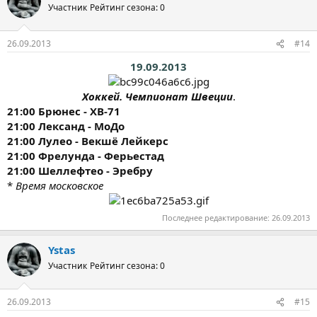
Участник
Рейтинг сезона: 0
26.09.2013
#14
19.09.2013
Хоккей. Чемпионат Швеции
.​
21:00 Брюнес - ХВ-71
21:00 Лександ - МоДо
21:00 Лулео - Векшё Лейкерс
21:00 Фрелунда - Ферьестад
21:00 Шеллефтео - Эребру
*
Время московское
Последнее редактирование:
26.09.2013
Ystas
Участник
Рейтинг сезона: 0
26.09.2013
#15