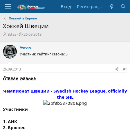
Вход
Регистрация
Хоккей в Европе
Хоккей Швеции
А
Д
Ystas
26.09.2013
в
а
т
т
Ystas
о
а
Участник
Рейтинг сезона: 0
р
н
т
а
е
ч
26.09.2013
#1
м
а
ы
л
Õîêêåé Øâåöèè
а
Чемпионат Швеции - Swedish Hockey League, officially
the SHL
Участники
1. АИК
2. Брюнес