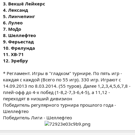
3. Векшё Лейкерс
4. Лександ
5. Линчепинг
6. Лулео
7. МоДо
8. Шеллефтео
9. Ферьестад
10. Фрелунда
11. ХВ-71
12. Эребру
* Регламент. Игры в "гладком" турнире. По пять игр -
каждая с каждой (Всего по 55 игр). 330 игр. Играют с
14.09.2013 по 8.03.2014. (55 туров). Далее 1,2,3,4,5,6,7,8 -
плей-офф до 4-х побед (1-8,2-7,3-6,4-5), а 11,12 -
переходят в низший дивизион
Победитель регулярного турнира прошлого года -
Шеллефтео
Победитель Лиги - Шеллефтео