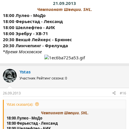
21.09.2013
Чемпионат Швеции. SHL.
18:00 Лулео - МоДо
18:00 Ферьестад - Лександ
18:00 Шеллефтео - АИК
18:00 Эребру - ХВ-71
20:30 Векшё Лейкерс - Брюнес
20:30 Линчепинг - Фрелунда
*
Время Московское
Ystas
Участник
Рейтинг сезона: 0
26.09.2013
#16
Ystas сказал(а):
Чемпионат Швеции. SHL.
18:00 Лулео - МоДо
18:00 Ферьестад - Лександ
18:00 Шеллефтео - АИК