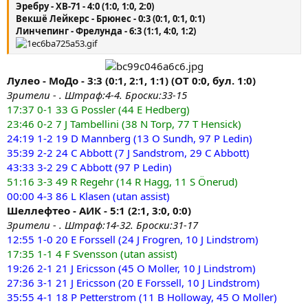
Эребру - ХВ-71 - 4:0 (1:0, 1:0, 2:0)
Векшё Лейкерс - Брюнес - 0:3 (0:1, 0:1, 0:1)
Линчепинг - Фрелунда - 6:3 (1:1, 4:0, 1:2)
Лулео - МоДо - 3:3 (0:1, 2:1, 1:1) (ОТ 0:0, бул. 1:0)
Зрители - . Штраф:4-4. Броски:33-15
17:37 0-1 33 G Possler (44 E Hedberg)
23:46 0-2 7 J Tambellini (38 N Torp, 77 T Hensick)
24:19 1-2 19 D Mannberg (13 O Sundh, 97 P Ledin)
35:39 2-2 24 C Abbott (7 J Sandstrom, 29 C Abbott)
43:33 3-2 29 C Abbott (97 P Ledin)
51:16 3-3 49 R Regehr (14 R Hagg, 11 S Önerud)
00:00 4-3 86 L Klasen (utan assist)
Шеллефтео - АИК - 5:1 (2:1, 3:0, 0:0)
Зрители - . Штраф:14-32. Броски:31-17
12:55 1-0 20 E Forssell (24 J Frogren, 10 J Lindstrom)
17:35 1-1 4 F Svensson (utan assist)
19:26 2-1 21 J Ericsson (45 O Moller, 10 J Lindstrom)
27:36 3-1 21 J Ericsson (20 E Forssell, 10 J Lindstrom)
35:55 4-1 18 P Petterstrom (11 B Holloway, 45 O Moller)