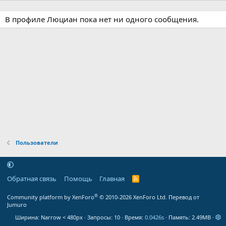
В профиле Люциан пока нет ни одного сообщения.
Пользователи
Обратная связь
Помощь
Главная
R
S
S
®
Community platform by XenForo
© 2010-2026 XenForo Ltd.
Перевод от
Jumuro
Ширина
Запросы
10
Время
0.0426s
Память
2.49MB