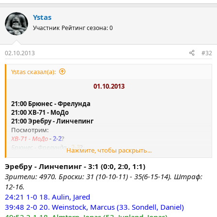
Ystas
Участник
Рейтинг сезона: 0
02.10.2013
#32
Ystas сказал(а):
01.10.2013
21:00 Брюнес - Фрелунда
21:00 ХВ-71 - МоДо
21:00 Эребру - Линчепинг
Посмотрим:
ХВ-71 - МоДо
-
2-2
?
Брюнес - Фрелунда
-
2-3
?
Нажмите, чтобы раскрыть...
Эребру - Линчепинг
-
2-4
?
Эребру - Линчепинг - 3:1 (0:0, 2:0, 1:1)
Зрители: 4970. Броски: 31 (10-10-11) - 35(6-15-14). Штраф:
12-16.
24:21 1-0 18. Aulin, Jared
39:48 2-0 20. Weinstock, Marcus (33. Sondell, Daniel)