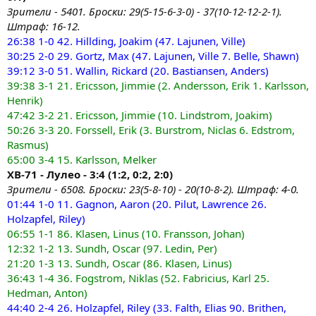
Зрители - 5401. Броски: 29(5-15-6-3-0) - 37(10-12-12-2-1).
Штраф: 16-12.
26:38 1-0 42. Hillding, Joakim (47. Lajunen, Ville)
30:25 2-0 29. Gortz, Max (47. Lajunen, Ville 7. Belle, Shawn)
39:12 3-0 51. Wallin, Rickard (20. Bastiansen, Anders)
39:38 3-1 21. Ericsson, Jimmie (2. Andersson, Erik 1. Karlsson,
Henrik)
47:42 3-2 21. Ericsson, Jimmie (10. Lindstrom, Joakim)
50:26 3-3 20. Forssell, Erik (3. Burstrom, Niclas 6. Edstrom,
Rasmus)
65:00 3-4 15. Karlsson, Melker
ХВ-71 - Лулео - 3:4 (1:2, 0:2, 2:0)
Зрители - 6508. Броски: 23(5-8-10) - 20(10-8-2). Штраф: 4-0.
01:44 1-0 11. Gagnon, Aaron (20. Pilut, Lawrence 26.
Holzapfel, Riley)
06:55 1-1 86. Klasen, Linus (10. Fransson, Johan)
12:32 1-2 13. Sundh, Oscar (97. Ledin, Per)
21:20 1-3 13. Sundh, Oscar (86. Klasen, Linus)
36:43 1-4 36. Fogstrom, Niklas (52. Fabricius, Karl 25.
Hedman, Anton)
44:40 2-4 26. Holzapfel, Riley (33. Falth, Elias 90. Brithen,