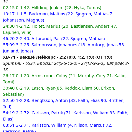
14.
02:15 0-1 42. Hillding, Joakim (28. Hyka, Tomas)
19:17 1-1 5. Backman, Mattias (22. Sjogren, Mattias 7.
Johansson, Magnus)
24:30 1-2 12. Holtet, Marius (20. Bastiansen, Anders 47.
Lajunen, Ville)
46:20 2-2 40. Arlbrandt, Par (22. Sjogren, Mattias)
55:09 3-2 25. Salmonsson, Johannes (18. Almtorp, Jonas 53.
Junland, Jonas)
ХВ-71 - Векшё Лейкерс - 2:2 (0:0, 1:2, 1:0) (OT 1:0)
Зрители - 6534. Броски: 24(5-5-12-2) - 27(13-9-3-2). Штраф: 8-
18.
26:17 0-1 20. Armstrong, Colby (21. Murphy, Cory 71. Kallio,
Tomi)
30:40 0-2 19. Lasch, Ryan(85. Reddox, Liam 50. Erixon,
Sebastian)
32:50 1-2 28. Bengtsson, Anton (33. Falth, Elias 90. Brithen,
Ted)
54:19 2-2 72. Carlsson, Patrik (71. Karlsson, William 33. Falth,
Elias)
63:51 3-2 71. Karlsson, William (4. Nilson, Marcus 72.
Carlsson, Patrik)