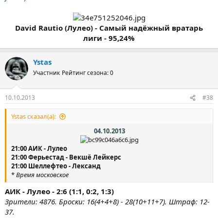
David Rautio (Лулео) - Самый надёжный вратарь
лиги - 95,24%
Ystas
Участник
Рейтинг сезона: 0
10.10.2013
#38
Ystas сказал(а):
04.10.2013
21:00 АИК - Лулео
21:00 Ферьестад - Векшё Лейкерс
21:00 Шеллефтео - Лександ
*
Время московское
АИК - Лулео - 2:6 (1:1, 0:2, 1:3)
Зрители: 4876. Броски: 16(4+4+8) - 28(10+11+7). Штраф: 12-
37.