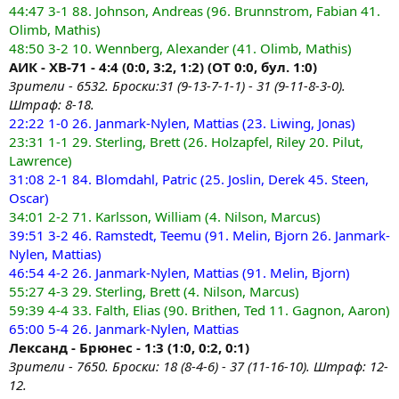
44:47 3-1 88. Johnson, Andreas (96. Brunnstrom, Fabian 41.
Olimb, Mathis)
48:50 3-2 10. Wennberg, Alexander (41. Olimb, Mathis)
АИК - ХВ-71 - 4:4 (0:0, 3:2, 1:2) (ОТ 0:0, бул. 1:0)
Зрители - 6532. Броски:31 (9-13-7-1-1) - 31 (9-11-8-3-0).
Штраф: 8-18.
22:22 1-0 26. Janmark-Nylen, Mattias (23. Liwing, Jonas)
23:31 1-1 29. Sterling, Brett (26. Holzapfel, Riley 20. Pilut,
Lawrence)
31:08 2-1 84. Blomdahl, Patric (25. Joslin, Derek 45. Steen,
Oscar)
34:01 2-2 71. Karlsson, William (4. Nilson, Marcus)
39:51 3-2 46. Ramstedt, Teemu (91. Melin, Bjorn 26. Janmark-
Nylen, Mattias)
46:54 4-2 26. Janmark-Nylen, Mattias (91. Melin, Bjorn)
55:27 4-3 29. Sterling, Brett (4. Nilson, Marcus)
59:39 4-4 33. Falth, Elias (90. Brithen, Ted 11. Gagnon, Aaron)
65:00 5-4 26. Janmark-Nylen, Mattias
Лександ - Брюнес - 1:3 (1:0, 0:2, 0:1)
Зрители - 7650. Броски: 18 (8-4-6) - 37 (11-16-10). Штраф: 12-
12.