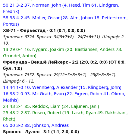
50:21 3-2 37. Norman, John (4. Heed, Tim 61. Lindgren,
Fredrik)
58:38 4-2 45. Moller, Oscar (28. Alm, Johan 18. Petterstrom,
Pontus)
ХВ-71 - Ферьестад - 0:1 (0:1, 0:0, 0:0)
Зрители: 6724. Броски: 34(9+7+8) - 24(7+6+11). Штраф: 2 -
10.
13:29 0-1 16. Nygard, Joakim (20. Bastiansen, Anders 73.
Grundel, Anton)
Фрелунда - Векшё Лейкерс - 2:2 (2:0, 0:2, 0:0) (ОТ 0:0,
бул. 1:0)
Зрители: 7552. Броски: 29(12+5+8+3+1) - 25(8+8+8+1).
Штраф: 6 - 12.
14:44 1-0 10. Wennberg, Alexander (15. Klingberg, John)
16:38 2-0 93. Mc Grath, Evan (22. Figren, Robin 41. Olimb,
Mathis)
24:43 2-1 85. Reddox, Liam (24. Lajunen, Jani)
25:48 2-2 87. Rosen, Robert (19. Lasch, Ryan 49. Rakhshani,
Rhett)
65:00 3-2 88. Johnson, Andreas
Брюнес - Лулео - 3:1 (1:1, 2:0, 0:0)