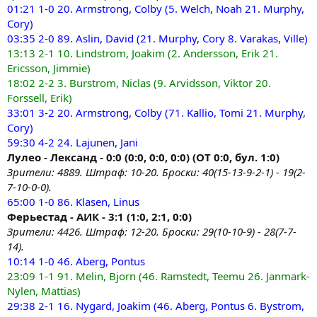
01:21 1-0 20. Armstrong, Colby (5. Welch, Noah 21. Murphy,
Cory)
03:35 2-0 89. Aslin, David (21. Murphy, Cory 8. Varakas, Ville)
13:13 2-1 10. Lindstrom, Joakim (2. Andersson, Erik 21.
Ericsson, Jimmie)
18:02 2-2 3. Burstrom, Niclas (9. Arvidsson, Viktor 20.
Forssell, Erik)
33:01 3-2 20. Armstrong, Colby (71. Kallio, Tomi 21. Murphy,
Cory)
59:30 4-2 24. Lajunen, Jani
Лулео - Лександ - 0:0 (0:0, 0:0, 0:0) (ОТ 0:0, бул. 1:0)
Зрители: 4889. Штраф: 10-20. Броски: 40(15-13-9-2-1) - 19(2-
7-10-0-0).
65:00 1-0 86. Klasen, Linus
Ферьестад - АИК - 3:1 (1:0, 2:1, 0:0)
Зрители: 4426. Штраф: 12-20. Броски: 29(10-10-9) - 28(7-7-
14).
10:14 1-0 46. Aberg, Pontus
23:09 1-1 91. Melin, Bjorn (46. Ramstedt, Teemu 26. Janmark-
Nylen, Mattias)
29:38 2-1 16. Nygard, Joakim (46. Aberg, Pontus 6. Bystrom,