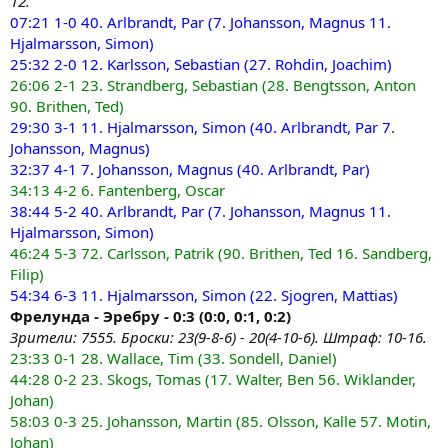
12.
07:21 1-0 40. Arlbrandt, Par (7. Johansson, Magnus 11.
Hjalmarsson, Simon)
25:32 2-0 12. Karlsson, Sebastian (27. Rohdin, Joachim)
26:06 2-1 23. Strandberg, Sebastian (28. Bengtsson, Anton
90. Brithen, Ted)
29:30 3-1 11. Hjalmarsson, Simon (40. Arlbrandt, Par 7.
Johansson, Magnus)
32:37 4-1 7. Johansson, Magnus (40. Arlbrandt, Par)
34:13 4-2 6. Fantenberg, Oscar
38:44 5-2 40. Arlbrandt, Par (7. Johansson, Magnus 11.
Hjalmarsson, Simon)
46:24 5-3 72. Carlsson, Patrik (90. Brithen, Ted 16. Sandberg,
Filip)
54:34 6-3 11. Hjalmarsson, Simon (22. Sjogren, Mattias)
Фрелунда - Эребру - 0:3 (0:0, 0:1, 0:2)
Зрители: 7555. Броски: 23(9-8-6) - 20(4-10-6). Штраф: 10-16.
23:33 0-1 28. Wallace, Tim (33. Sondell, Daniel)
44:28 0-2 23. Skogs, Tomas (17. Walter, Ben 56. Wiklander,
Johan)
58:03 0-3 25. Johansson, Martin (85. Olsson, Kalle 57. Motin,
Johan)