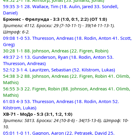
49:52 2-1 18. Almtorp, Jonas (53. Junland, Jonas)
59:35 3-1 28. Wallace, Tim (18. Aulin, Jared 33. Sondell,
Daniel)
Брюнес - Фрелунда - 3:3 (1:0, 0:1, 2:2) (ОТ 1:0)
Зрители: 4112. Броски: 29 (7-10-11-1) - 39(14-11-13-1).
Штраф: 6-2.
09:08 1-0 53. Thuresson, Andreas (18. Rodin, Anton 41. Scott,
Greg)
30:28 1-1 88. Johnson, Andreas (22. Figren, Robin)
49:37 2-1 13. Gunderson, Ryan (18. Rodin, Anton 53.
Thuresson, Andreas)
52:12 3-1 4. Lauritzen, Sebastian (52. Kilstrom, Lukas)
54:38 3-2 88. Johnson, Andreas (22. Figren, Robin 41. Olimb,
Mathis)
56:55 3-3 22. Figren, Robin (88. Johnson, Andreas 41. Olimb,
Mathis)
61:03 4-3 53. Thuresson, Andreas (18. Rodin, Anton 52.
Kilstrom, Lukas)
ХВ-71 - МоДо - 5:3 (3:1, 1:2, 1:0)
Зрители: 5813. Броски: 24 (10-8-6) - 34(15-13-6). Штраф: 10-
10.
05:01 1-0 11. Gagnon, Aaron (22. Petrasek, David 25.