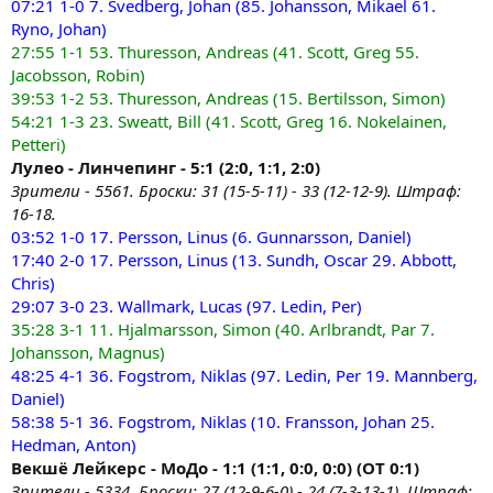
07:21 1-0 7. Svedberg, Johan (85. Johansson, Mikael 61.
Ryno, Johan)
27:55 1-1 53. Thuresson, Andreas (41. Scott, Greg 55.
Jacobsson, Robin)
39:53 1-2 53. Thuresson, Andreas (15. Bertilsson, Simon)
54:21 1-3 23. Sweatt, Bill (41. Scott, Greg 16. Nokelainen,
Petteri)
Лулео - Линчепинг - 5:1 (2:0, 1:1, 2:0)
Зрители - 5561. Броски: 31 (15-5-11) - 33 (12-12-9). Штраф:
16-18.
03:52 1-0 17. Persson, Linus (6. Gunnarsson, Daniel)
17:40 2-0 17. Persson, Linus (13. Sundh, Oscar 29. Abbott,
Chris)
29:07 3-0 23. Wallmark, Lucas (97. Ledin, Per)
35:28 3-1 11. Hjalmarsson, Simon (40. Arlbrandt, Par 7.
Johansson, Magnus)
48:25 4-1 36. Fogstrom, Niklas (97. Ledin, Per 19. Mannberg,
Daniel)
58:38 5-1 36. Fogstrom, Niklas (10. Fransson, Johan 25.
Hedman, Anton)
Векшё Лейкерс - МоДо - 1:1 (1:1, 0:0, 0:0) (ОТ 0:1)
Зрители - 5334. Броски: 27 (12-9-6-0) - 24 (7-3-13-1). Штраф: