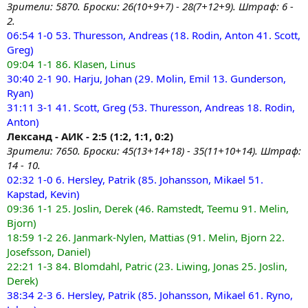
Зрители: 5870. Броски: 26(10+9+7) - 28(7+12+9). Штраф: 6 -
2.
06:54 1-0 53. Thuresson, Andreas (18. Rodin, Anton 41. Scott,
Greg)
09:04 1-1 86. Klasen, Linus
30:40 2-1 90. Harju, Johan (29. Molin, Emil 13. Gunderson,
Ryan)
31:11 3-1 41. Scott, Greg (53. Thuresson, Andreas 18. Rodin,
Anton)
Лександ - АИК - 2:5 (1:2, 1:1, 0:2)
Зрители: 7650. Броски: 45(13+14+18) - 35(11+10+14). Штраф:
14 - 10.
02:32 1-0 6. Hersley, Patrik (85. Johansson, Mikael 51.
Kapstad, Kevin)
09:36 1-1 25. Joslin, Derek (46. Ramstedt, Teemu 91. Melin,
Bjorn)
18:59 1-2 26. Janmark-Nylen, Mattias (91. Melin, Bjorn 22.
Josefsson, Daniel)
22:21 1-3 84. Blomdahl, Patric (23. Liwing, Jonas 25. Joslin,
Derek)
38:34 2-3 6. Hersley, Patrik (85. Johansson, Mikael 61. Ryno,