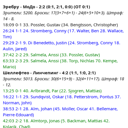
Эребру - МоДо - 2:2 (0:1, 2:1, 0:0) (ОТ 0:1)
Зрители: 5200. Броски: 17(3+7+6+1) - 24(6+5+10+3). Штраф:
14 - 8.
18:09 0-1 33. Possler, Gustav (34. Bengtsson, Christopher)
26:24 1-1 24. Stromberg, Conny (17. Walter, Ben 28. Wallace,
Tim)
29:29 2-1 9. Di Benedetto, Justin (24. Stromberg, Conny 18.
Aulin, Jared)
37:42 2-2 29. Salmela, Anssi (33. Possler, Gustav)
63:33 2-3 29. Salmela, Anssi (38. Torp, Nichlas 70. Kempe,
Mario)
Шеллефтео - Линчепинг - 4:2 (1:1, 1:0, 2:1)
Зрители: 5013. Броски: 30(6+15+9) - 32(4+11+17). Штраф: 18
- 12.
13:25 0-1 40. Arlbrandt, Par (22. Sjogren, Mattias)
16:22 1-1 29. Sundqvist, Oskar (18. Petterstrom, Pontus 37.
Norman, John)
38:53 2-1 28. Alm, Johan (45. Moller, Oscar 41. Bellemare,
Pierre-Edouard)
42:03 2-2 18. Almtorp, Jonas (5. Backman, Mattias 42.
Kolarik, Chad)