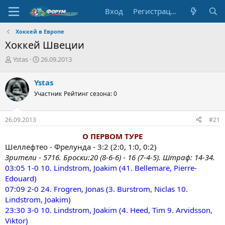
Вход
Регистрация
Хоккей в Европе
Хоккей Швеции
А
Д
Ystas
26.09.2013
в
а
т
т
Ystas
о
а
Участник
Рейтинг сезона: 0
р
н
т
а
е
ч
26.09.2013
#21
м
а
ы
л
О ПЕРВОМ ТУРЕ
а
Шеллефтео - Фрелунда - 3:2 (2:0, 1:0, 0:2)
Зрители - 5716. Броски:20 (8-6-6) - 16 (7-4-5). Штраф: 14-34.
03:05 1-0 10. Lindstrom, Joakim (41. Bellemare, Pierre-
Edouard)
07:09 2-0 24. Frogren, Jonas (3. Burstrom, Niclas 10.
Lindstrom, Joakim)
23:30 3-0 10. Lindstrom, Joakim (4. Heed, Tim 9. Arvidsson,
Viktor)