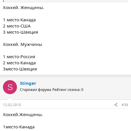
3место-
Хоккей. Женщины.
1 место-Канада
Хоккей.Мужчины
финал 28 февраля
2 место-США
3 место-Швеция
1место-
2место-
3место-
Хоккей. Мужчины
1 место-Россия
2 место-Канада
3место-Швеция
Stinger
S
Старожил форума
Рейтинг сезона: 0
12.02.2010
#38
Хоккей.Женщины.
1место-Канада