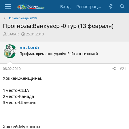
Вход
Регистрация
Олимпиада 2010
Прогнозы:Ванкувер -0 тур (13 февраля)
А
Д
SAXAR
25.01.2010
в
а
т
т
mr. Lordi
о
а
Профиль временно удалён
Рейтинг сезона: 0
р
н
т
а
е
ч
08.02.2010
#21
м
а
ы
л
Хоккей.Женщины.
а
1место-CША
2место-Канада
3место-Швеция
Хоккей.Мужчины