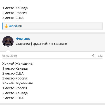
1место-Канада
2место-Россия
3место-США
копейкин
Р
е
а
Феликс
к
ц
Старожил форума
Рейтинг сезона: 0
и
и
:
08.02.2010
#22
Хоккей.Женщины
1место-Канада
2место-США
3место-Россия
Хоккей.Мужчины
1место-Россия
2место-Канада
3место-США