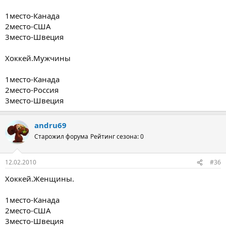
1место-Канада
2место-США
3место-Швеция
Хоккей.Мужчины
1место-Канада
2место-Россия
3место-Швеция
andru69
Старожил форума
Рейтинг сезона: 0
12.02.2010
#36
Хоккей.Женщины.
1место-Канада
2место-США
3место-Швеция