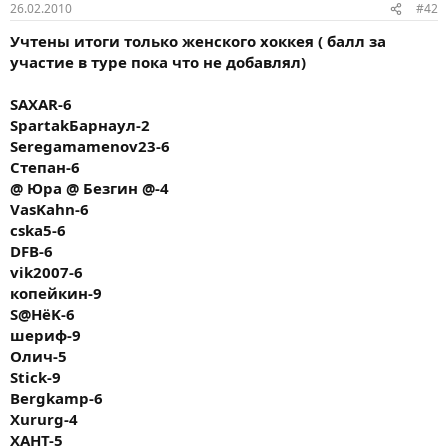
26.02.2010
#42
Учтены итоги только женского хоккея ( балл за
участие в туре пока что не добавлял)
SAXAR-6
SpartakБарнаул-2
Seregamamenov23-6
Степан-6
@ Юра @ Безгин @-4
VasKahn-6
cska5-6
DFB-6
vik2007-6
копейкин-9
S@HёK-6
шериф-9
Олич-5
Stick-9
Bergkamp-6
Xururg-4
ХАНТ-5