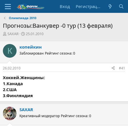
Вход
Регистрация
Олимпиада 2010
Прогнозы:Ванкувер -0 тур (13 февраля)
А
Д
SAXAR
25.01.2010
в
а
т
т
копейкин
К
о
а
Заблокирован
Рейтинг сезона: 0
р
н
т
а
е
ч
26.02.2010
#41
м
а
ы
л
Хоккей.Женщины:
а
1.Канада
2.США
3.Финляндия
SAXAR
Креативный модератор
Рейтинг сезона: 0