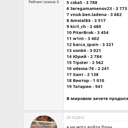
Рейтинг сезона: 0
5 cska5 - 3 788
6 Seregamamenov23 - 3 773
7 vnuk.ben.ladena - 3 682
8 Amstel84 - 3 517
9 kiril_ch - 3 480
10 PiterBrok - 3 454
11 w1nt - 3 402
12 barca_spain - 3 321
13 коп64 - 3 021
14 Юрий - 2 784
15 Tipster - 2 562
16 odessa-76 - 2 241
17 Хант - 2 138
18 Виктор - 1 010
19 Татарин - 941
В мировом зачете продолж
25.10.2012
я не могу войти блин.......