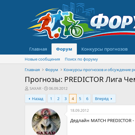
Главная
Форум
Конкурсы прогнозов
Новые сообщения
Поиск по форуму
Главная
Форум
Прогнозы: PREDICTOR Лига Че
А
Д
SAXAR
06.09.2012
в
а
Назад
1
2
3
4
5
6
Вперёд
т
т
о
а
р
н
18.09.2012
т
а
Дедлайн MATCH PREDICTOR - 
е
ч
м
а
ы
л