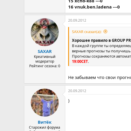
15 xcho-k88 ---0
16 vnuk.ben.ladena ---0
20.09.2012
SAXAR сказал(а):
Хорошее правило в GROUP P
В каждой группе ты определяеш
верные прогнозы ты получишь 
SAXAR
Прогнозы сохраняются автомат
Креативный
19:00СЕТ
.
модератор
Рейтинг сезона: 0
Не забываем что свои прогн
20.09.2012
)
Витёк
Старожил форума