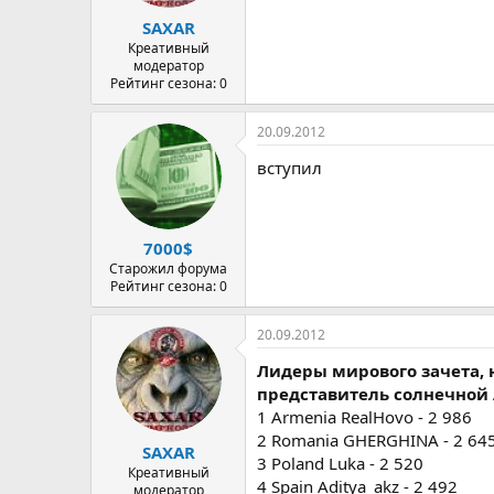
а
SAXAR
Креативный
модератор
Рейтинг сезона: 0
20.09.2012
вступил
7000$
Старожил форума
Рейтинг сезона: 0
20.09.2012
Лидеры мирового зачета, 
представитель солнечной
1 Armenia RealHovo - 2 986
2 Romania GHERGHINA - 2 64
SAXAR
3 Poland Luka - 2 520
Креативный
4 Spain Aditya_akz - 2 492
модератор