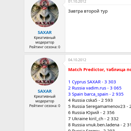
01.10.2012
Завтра второй тур
SAXAR
Креативный
модератор
Рейтинг сезона: 0
04.10.2012
Мatch Predictor, таблица п
1 Cyprus SAXAR - 3 303
2 Russia vadim.rus - 3 065
SAXAR
3 Spain barca_spain - 2 935
Креативный
4 Russia cska5 - 2 593
модератор
Рейтинг сезона: 0
5 Russia Seregamamenov23 - 
6 Russia Юрий - 2 356
7 Ukraine kiril_ch - 2 332
8 Russia vnuk.ben.ladena - 2 3
9 Russia Sergsv - 2 293