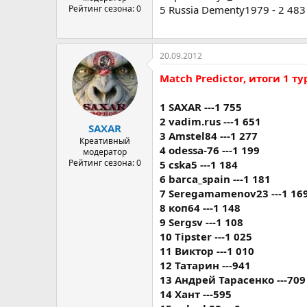
Рейтинг сезона: 0
5 Russia Dementy1979 - 2 483
20.09.2012
Мatch Predictor, итоги 1 ту
1 SAXAR ---1 755
2 vadim.rus ---1 651
SAXAR
3 Amstel84 ---1 277
Креативный
4 odessa-76 ---1 199
модератор
Рейтинг сезона: 0
5 cska5 ---1 184
6 barca_spain ---1 181
7 Seregamamenov23 ---1 16
8 коп64 ---1 148
9 Sergsv ---1 108
10 Tipster ---1 025
11 Виктор ---1 010
12 Татарин ---941
13 Андрей Тарасенко ---709
14 Хант ---595