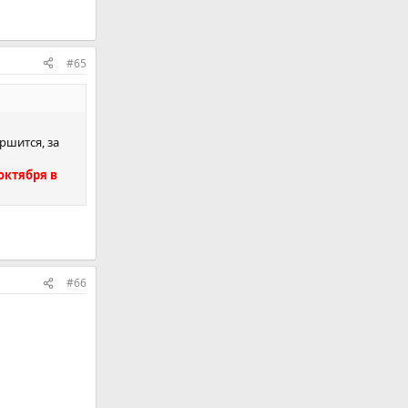
#65
ршится, за
октября в
#66