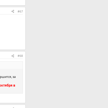
#67
#68
ршится, за
октября в