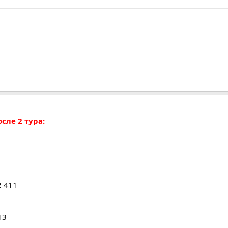
осле 2 тура:
2 411
13