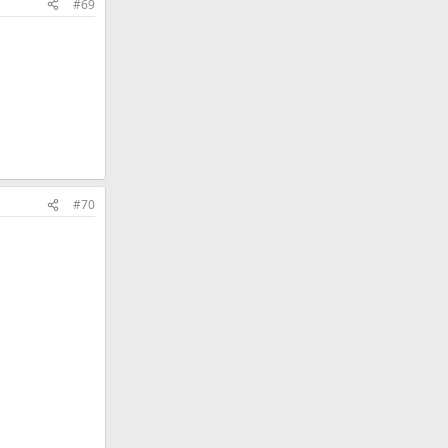
#69
#70