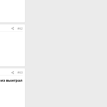
#62
#63
риз выиграл