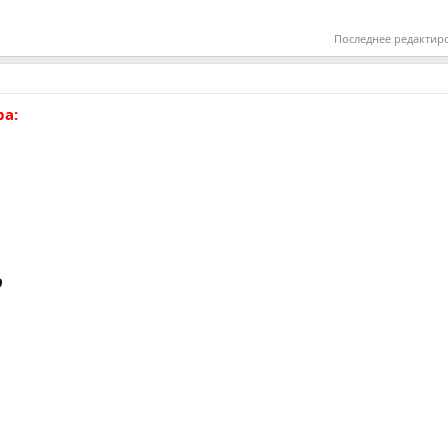
Последнее редактир
ра:
9