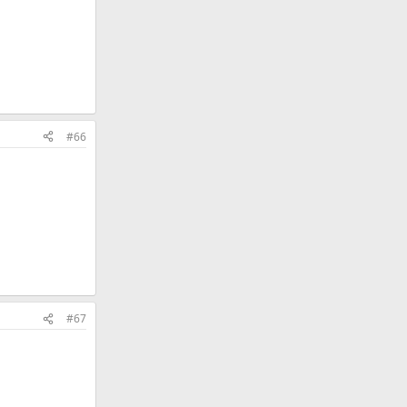
#66
#67