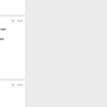
#68
нда.
лее
#69