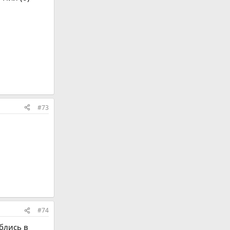
#73
#74
блись в