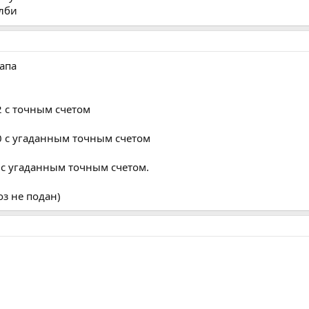
елби
тапа
2 с точным счетом
 0 с угаданным точным счетом
0 с угаданным точным счетом.
оз не подан)