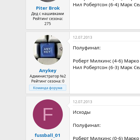
а
Нил Робертсон (6-4) Марк С
Piter Brok
Дед с нашивками
Рейтинг сезона:
275
12.07.2013
Полуфинал:
Роберт Милкинс (4-6) Марко
Нил Робертсон (6-3) Марк С
Anykey
Администратор №2
Рейтинг сезона: 0
Команда форума
12.07.2013
F
Исходы
Полуфинал:
fussball_01
Роберт Милкинс (0-6) Марко