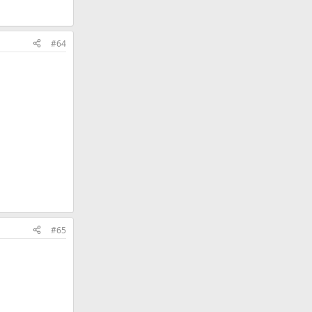
#64
#65