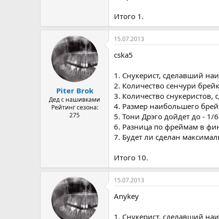
Итого 1.
15.07.2013
cska5
1. Снукерист, сделавший на
2. Количество сенчури брейк
Piter Brok
3. Количество снукеристов, 
Дед с нашивками
4. Размер наибольшего брейк
Рейтинг сезона:
275
5. Тони Дрэго дойдет до - 1/
6. Разница по фреймам в фин
7. Будет ли сделан максимал
Итого 10.
15.07.2013
Anykey
1. Снукерист, сделавший на