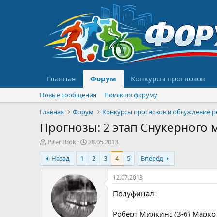
Главная
Форум
Конкурсы прогнозов
Новые сообщения
Поиск по форуму
Главная
Форум
Прогнозы: 2 этап Снукерного м
А
Д
Piter Brok
28.05.2013
в
а
Назад
1
2
3
4
5
Вперёд
т
т
о
а
р
н
12.07.2013
т
а
Полуфинал:
е
ч
м
а
ы
л
Роберт Милкинс (3-6) Марко