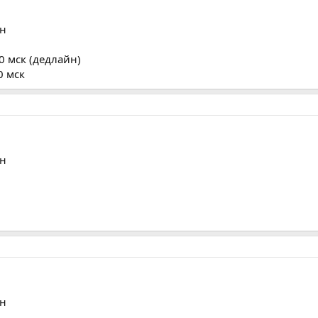
он
0 мск (дедлайн)
0 мск
он
он