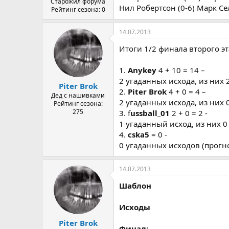
Старожил форума
Нил Робертсон (0-6) Марк С
Рейтинг сезона: 0
14.07.2013
Итоги 1/2 финала второго э
1.
Anykey
4 + 10 = 14 –
2 угаданных исхода, из них 
Piter Brok
2.
Piter Brok
4 + 0 = 4 –
Дед с нашивками
2 угаданных исхода, из них
Рейтинг сезона:
275
3. f
ussball_01
2 + 0 = 2 -
1 угаданный исход, из них 
4.
cska5
= 0 -
0 угаданных исходов (прогн
14.07.2013
Шаблон
Исходы
Piter Brok
Финал: