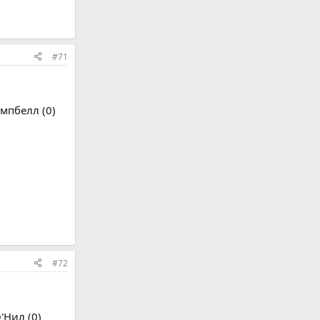
#71
мпбелл (0)
#72
'Нил (0)