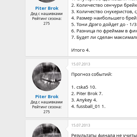
2. Количество сенчури брейк
Piter Brok
3. Количество снукеристов, 
Дед с нашивками
4. Размер наибольшего брейк
Рейтинг сезона:
275
5. Тони Дрэго дойдет до - 1/
6. Разница по фреймам в фин
7. Будет ли сделан максимал
Итого 4.
15.07.2013
Прогноз событий:
1. cska5 10.
2. Piter Brok 7.
Piter Brok
3. Anykey 4.
Дед с нашивками
4. fussball_01 1.
Рейтинг сезона:
275
15.07.2013
Результаты финала не учиты