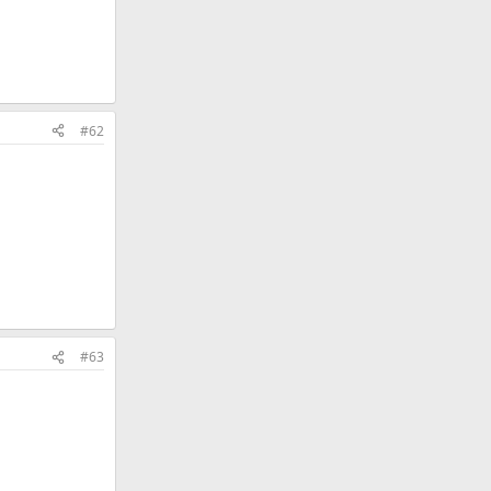
#62
#63