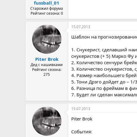
fussball_01
Старожил форума
Рейтинг сезона: 0
15.07.2013
Шаблон на прогнозирование 
1. Снукерист, сделавший на
снукеристов (+ 5) Марко Фу 
Piter Brok
2. Количество сенчури брейк
Дед с нашивками
3. Количество снукеристов, 
Рейтинг сезона:
275
4. Размер наибольшего брейк
5. Тони Дрэго дойдет до – 1/3
6. Разница по фреймам в фин
7. Будет ли сделан максимал
15.07.2013
Piter Brok
События: