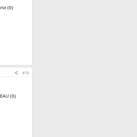
ти (0)
#70
EAU (0)