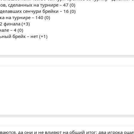
ов, сделанных на турнире – 47 (0)
сделавших сенчури брейки – 16 (0)
а на турнире – 140 (0)
32 финала (+3)
але – 4 (0)
ьный брейк – нет (+1)
ваются, да они и не влияют на общий итог: два игрока оши