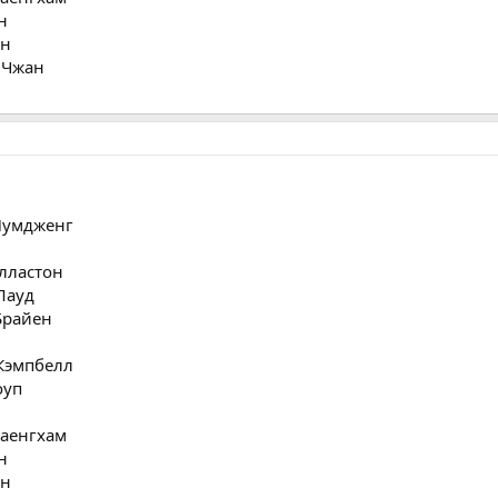
н
ен
 Чжан
 Пумдженг
олластон
Лауд
Брайен
 Кэмпбелл
оуп
Саенгхам
н
ен