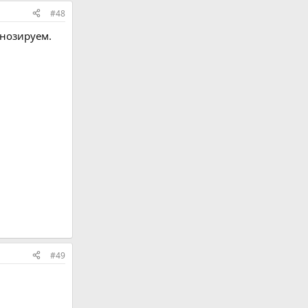
#48
гнозируем.
#49