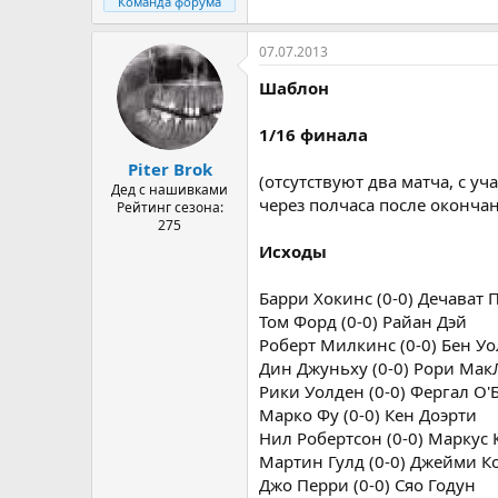
Команда форума
07.07.2013
Шаблон
1/16 финала
Piter Brok
(отсутствуют два матча, с у
Дед с нашивками
через полчаса после окончан
Рейтинг сезона:
275
Исходы
Барри Хокинс (0-0) Дечават
Том Форд (0-0) Райан Дэй
Роберт Милкинс (0-0) Бен У
Дин Джуньху (0-0) Рори Мак
Рики Уолден (0-0) Фергал О'
Марко Фу (0-0) Кен Доэрти
Нил Робертсон (0-0) Маркус
Мартин Гулд (0-0) Джейми К
Джо Перри (0-0) Сяо Годун