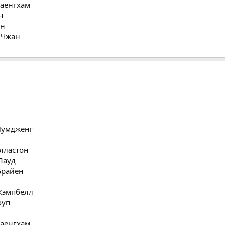
Саенгхам
н
ен
 Чжан
 Пумдженг
олластон
Лауд
Брайен
 Кэмпбелл
оуп
Саенгхам