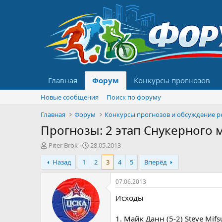
Главная
Форум
Конкурсы прогнозов
Новые сообщения
Поиск по форуму
Главная
Форум
Прогнозы: 2 этап Снукерного м
А
Д
Piter Brok
28.05.2013
в
а
Назад
1
2
3
4
5
Вперёд
т
т
о
а
р
н
07.06.2013
т
а
Исходы
е
ч
м
а
ы
л
1. Майк Данн (5-2) Steve Mifs