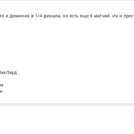
ил и Доминик в 1/4 финала, но есть еще 6 матчей. Их и про
МакЛауд
эм
ен