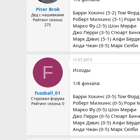
Piter Brok
Барри Хокинс (5-2) Том Форд
Дед с нашивками
Роберт Милкинс (5-1) Рори 
Рейтинг сезона:
275
Марко Фу (2-5) Шон Мерфи
Джо Перри (3-5) Стюарт Бин
Марк Дэвис (5-1) Алфи Бёрд
Анда Чжан (0-5) Марк Селби
11.07.2013
F
Исходы
1/8 финала:
fussball_01
Барри Хокинс (0-5) Том Форд
Старожил форума
Роберт Милкинс (0-5) Рори 
Рейтинг сезона: 0
Марко Фу (0-5) Шон Мерфи
Джо Перри (0-5) Стюарт Бин
Марк Дэвис (0-5) Алфи Бёрд
Анда Чжан (0-5) Марк Селби