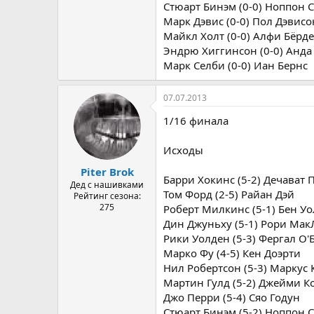
Стюарт Бинэм (0-0) Ноппон 
Марк Дэвис (0-0) Пол Дэвисо
Майкл Холт (0-0) Алфи Бёрд
Эндрю Хиггинсон (0-0) Анда
Марк Селби (0-0) Иан Бернс
07.07.2013
1/16 финала
Исходы
Piter Brok
Барри Хокинс (5-2) Дечават
Дед с нашивками
Том Форд (2-5) Райан Дэй
Рейтинг сезона:
275
Роберт Милкинс (5-1) Бен У
Дин Джуньху (5-1) Рори Мак
Рики Уолден (5-3) Фергал О'
Марко Фу (4-5) Кен Доэрти
Нил Робертсон (5-3) Маркус
Мартин Гулд (5-2) Джейми К
Джо Перри (5-4) Сяо Годун
Стюарт Бинэм (5-2) Ноппон 