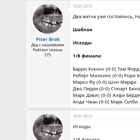
10.07.2013
Два матча уже состоялись, Н
Шаблон
Piter Brok
Исходы
Дед с нашивками
Рейтинг сезона:
275
1/8 финала:
Барри Хокинс (0-0) Том Форд
Роберт Милкинс (0-0) Рори 
Марко Фу (0-0) Шон Мерфи
Джо Перри (0-0) Стюарт Бин
Марк Дэвис (0-0) Алфи Бёрд
Анда Чжан (0-0) Марк Селби
10.07.2013
Исходы
1/8 финала: