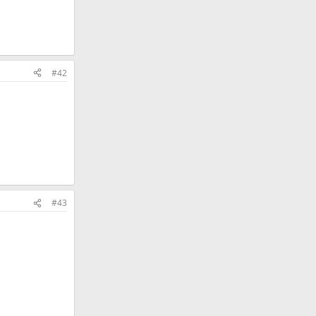
#42
#43