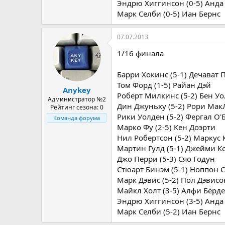
Эндрю Хиггинсон (0-5) Анда
Марк Селби (0-5) Иан Бернс
07.07.2013
1/16 финала
Барри Хокинс (5-1) Дечават
Том Форд (1-5) Райан Дэй
Anykey
Роберт Милкинс (5-2) Бен У
Администратор №2
Дин Джуньху (5-2) Рори Мак
Рейтинг сезона: 0
Рики Уолден (5-2) Фергал О'
Команда форума
Марко Фу (2-5) Кен Доэрти
Нил Робертсон (5-2) Маркус
Мартин Гулд (5-1) Джейми К
Джо Перри (5-3) Сяо Годун
Стюарт Бинэм (5-1) Ноппон 
Марк Дэвис (5-2) Пол Дэвисо
Майкл Холт (3-5) Алфи Бёрд
Эндрю Хиггинсон (3-5) Анда
Марк Селби (5-2) Иан Бернс