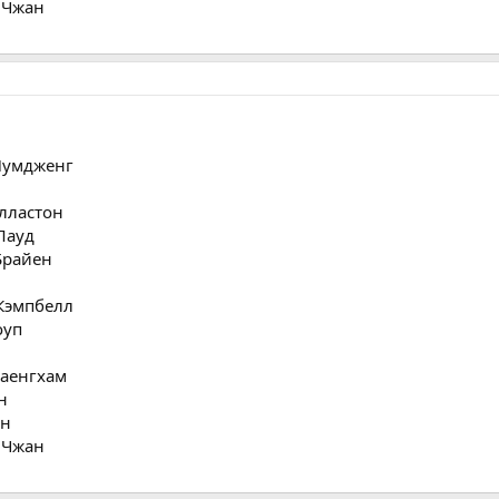
 Чжан
 Пумдженг
олластон
Лауд
Брайен
 Кэмпбелл
оуп
Саенгхам
н
ен
 Чжан