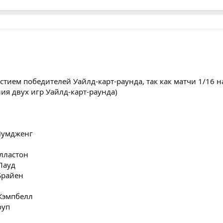
частием победителей Уайлд-карт-раунда, так как матчи 1/16 
ия двух игр Уайлд-карт-раунда)
 Пумдженг
олластон
Лауд
Брайен
 Кэмпбелл
оуп