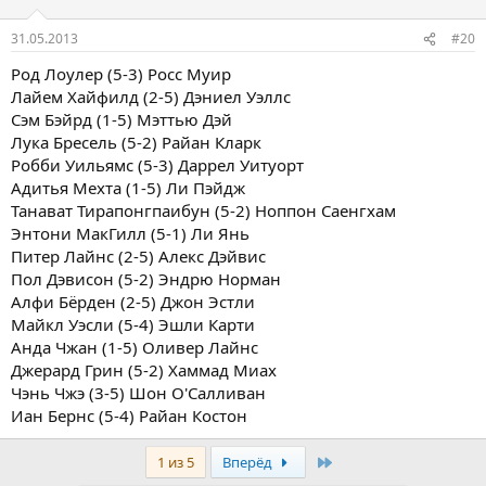
31.05.2013
#20
Род Лоулер (5-3) Росс Муир
Лайем Хайфилд (2-5) Дэниел Уэллс
Сэм Бэйрд (1-5) Мэттью Дэй
Лука Бресель (5-2) Райан Кларк
Робби Уильямс (5-3) Даррел Уитуорт
Адитья Мехта (1-5) Ли Пэйдж
Танават Тирапонгпаибун (5-2) Ноппон Саенгхам
Энтони МакГилл (5-1) Ли Янь
Питер Лайнс (2-5) Алекс Дэйвис
Пол Дэвисон (5-2) Эндрю Норман
Алфи Бёрден (2-5) Джон Эстли
Майкл Уэсли (5-4) Эшли Карти
Анда Чжан (1-5) Оливер Лайнс
Джерард Грин (5-2) Хаммад Миах
Чэнь Чжэ (3-5) Шон О'Салливан
Иан Бернс (5-4) Райан Костон
Последняя
1 из 5
Вперёд