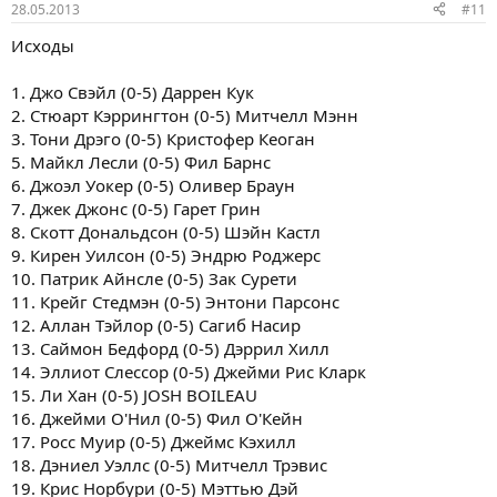
28.05.2013
#11
Исходы
1. Джо Свэйл (0-5) Даррен Кук
2. Стюарт Кэррингтон (0-5) Митчелл Мэнн
3. Тони Дрэго (0-5) Кристофер Кеоган
5. Майкл Лесли (0-5) Фил Барнс
6. Джоэл Уокер (0-5) Оливер Браун
7. Джек Джонс (0-5) Гарет Грин
8. Скотт Дональдсон (0-5) Шэйн Кастл
9. Кирен Уилсон (0-5) Эндрю Роджерс
10. Патрик Айнсле (0-5) Зак Сурети
11. Крейг Стедмэн (0-5) Энтони Парсонс
12. Аллан Тэйлор (0-5) Сагиб Насир
13. Саймон Бедфорд (0-5) Дэррил Хилл
14. Эллиот Слессор (0-5) Джейми Рис Кларк
15. Ли Хан (0-5) JOSH BOILEAU
16. Джейми О'Нил (0-5) Фил О'Кейн
17. Росс Муир (0-5) Джеймс Кэхилл
18. Дэниел Уэллс (0-5) Митчелл Трэвис
19. Крис Норбури (0-5) Мэттью Дэй