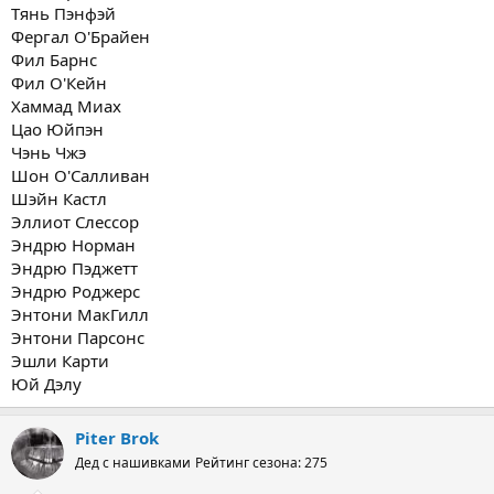
Тянь Пэнфэй
Фергал О'Брайен
Фил Барнс
Фил О'Кейн
Хаммад Миах
Цао Юйпэн
Чэнь Чжэ
Шон О'Салливан
Шэйн Кастл
Эллиот Слессор
Эндрю Норман
Эндрю Пэджетт
Эндрю Роджерс
Энтони МакГилл
Энтони Парсонс
Эшли Карти
Юй Дэлу
Piter Brok
Дед с нашивками
Рейтинг сезона: 275