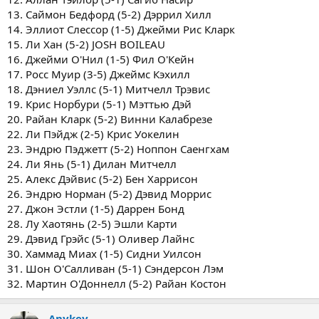
13. Саймон Бедфорд (5-2) Дэррил Хилл
14. Эллиот Слессор (1-5) Джейми Рис Кларк
15. Ли Хан (5-2) JOSH BOILEAU
16. Джейми О'Нил (1-5) Фил О'Кейн
17. Росс Муир (3-5) Джеймс Кэхилл
18. Дэниел Уэллс (5-1) Митчелл Трэвис
19. Крис Норбури (5-1) Мэттью Дэй
20. Райан Кларк (5-2) Винни Калабрезе
22. Ли Пэйдж (2-5) Крис Уокелин
23. Эндрю Пэджетт (5-2) Ноппон Саенгхам
24. Ли Янь (5-1) Дилан Митчелл
25. Алекс Дэйвис (5-2) Бен Харрисон
26. Эндрю Норман (5-2) Дэвид Моррис
27. Джон Эстли (1-5) Даррен Бонд
28. Лу Хаотянь (2-5) Эшли Карти
29. Дэвид Грэйс (5-1) Оливер Лайнс
30. Хаммад Миах (1-5) Сидни Уилсон
31. Шон О'Салливан (5-1) Сэндерсон Лэм
32. Мартин О'Доннелл (5-2) Райан Костон
Anykey