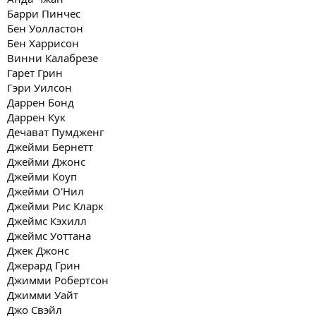
Барри Пинчес
Бен Уолластон
Бен Харрисон
Винни Калабрезе
Гарет Грин
Гэри Уилсон
Даррен Бонд
Даррен Кук
Дечават Пумдженг
Джейми Бернетт
Джейми Джонс
Джейми Коуп
Джейми О'Нил
Джейми Рис Кларк
Джеймс Кэхилл
Джеймс Уоттана
Джек Джонс
Джерард Грин
Джимми Робертсон
Джимми Уайт
Джо Свэйл