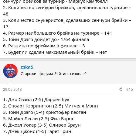
сенчури брейков за турнир - Маркус Кэмпбелл
2. Количество сенчури брейков, сделанных на турнире –
48
3. Количество снукеристов, сделавших сенчури брейки –
17
4. Размер наибольшего брейка на турнире – 141
5. Тони Дрэго дойдет до - 1/64 финала
6. Разница по фреймам в финале – 3
7. Будет ли сделан максимальный брейк – нет
cska5
Старожил форума
Рейтинг сезона: 0
29.05.2013
#15
1. Джо Свэйл (2-5) Даррен Кук
2. Стюарт Кэррингтон (2-5) Митчелл Мэнн
3. Тони Дрэго (5-4) Кристофер Кеоган
5. Майкл Лесли (2-5) Фил Барнс
6. Джоэл Уокер (3-5) Оливер Браун
7. Джек Джонс (1-5) Гарет Грин