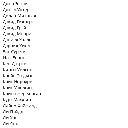
Джон Эстли
Джоэл Уокер
Дилан Митчелл
Дэвид Гилберт
Дэвид Грэйс
Дэвид Моррис
Дэниел Уэллс
Дэррил Хилл
Зак Сурети
Иан Бернс
Кен Доэрти
Кирен Уилсон
Крейг Стедмэн
Крис Норбури
Крис Уокелин
Кристофер Кеоган
Курт Мафлин
Лайем Хайфилд
Ли Пэйдж
Ли Хан
Ли Янь