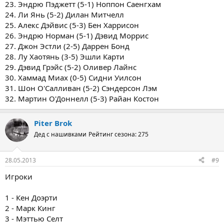
23. Эндрю Пэджетт (5-1) Ноппон Саенгхам
24. Ли Янь (5-2) Дилан Митчелл
25. Алекс Дэйвис (5-3) Бен Харрисон
26. Эндрю Норман (5-1) Дэвид Моррис
27. Джон Эстли (2-5) Даррен Бонд
28. Лу Хаотянь (3-5) Эшли Карти
29. Дэвид Грэйс (5-2) Оливер Лайнс
30. Хаммад Миах (0-5) Сидни Уилсон
31. Шон О'Салливан (5-2) Сэндерсон Лэм
32. Мартин О'Доннелл (5-3) Райан Костон
Piter Brok
Дед с нашивками
Рейтинг сезона: 275
28.05.2013
#9
Игроки
1 - Кен Доэрти
2 - Марк Кинг
3 - Мэттью Селт