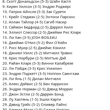
8. Скотт Дональдсон (5-3) Шэйн Кастл
9. Кирен Уилсон (3-5) Эндрю Роджерс
10. Патрик Айнсле (5-3) Зак Сурети
11. Крейг Стедмэн (2-5) Энтони Парсонс
12. Аллан Тэйлор (4-5) Сагиб Насир
13. Саймон Бедфорд (2-5) Дэррил Хилл
14. Эллиот Слессор (2-5) Джейми Рис Кларк
15. Ли Хан (3-5) JOSH BOILEAU
16. Джейми О'Нил (5-2) Фил О'Кейн
17. Росс Муир (2-5) Джеймс Кэхилл
18. Дэниел Уэллс (5-2) Митчелл Трэвис
19. Крис Норбури (2-5) Мэттью Дэй
20. Райан Кларк (5-3) Винни Калабрезе
22. Ли Пэйдж (3-5) Крис Уокелин
23. Эндрю Пэджетт (3-5) Ноппон Саенгхам
24. Ли Янь (1-5) Дилан Митчелл
25. Алекс Дэйвис (2-5) Бен Харрисон
26. Эндрю Норман (2-5) Дэвид Моррис
27. Джон Эстли (2-5) Даррен Бонд
28. Лу Хаотянь (1-5) Эшли Карти
29. Дэвид Грэйс (5-2) Оливер Лайнс
30. Хаммад Миах (2-5) Сидни Уилсон