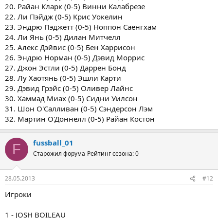
20. Райан Кларк (0-5) Винни Калабрезе
22. Ли Пэйдж (0-5) Крис Уокелин
23. Эндрю Пэджетт (0-5) Ноппон Саенгхам
24. Ли Янь (0-5) Дилан Митчелл
25. Алекс Дэйвис (0-5) Бен Харрисон
26. Эндрю Норман (0-5) Дэвид Моррис
27. Джон Эстли (0-5) Даррен Бонд
28. Лу Хаотянь (0-5) Эшли Карти
29. Дэвид Грэйс (0-5) Оливер Лайнс
30. Хаммад Миах (0-5) Сидни Уилсон
31. Шон О'Салливан (0-5) Сэндерсон Лэм
32. Мартин О'Доннелл (0-5) Райан Костон
fussball_01
F
Старожил форума
Рейтинг сезона: 0
28.05.2013
#12
Игроки
1 - JOSH BOILEAU