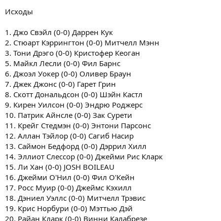
Исходы
1. Джо Свэйл (0-0) Даррен Кук
2. Стюарт Кэррингтон (0-0) Митчелл Мэнн
3. Тони Дрэго (0-0) Кристофер Кеоган
5. Майкл Лесли (0-0) Фил Барнс
6. Джоэл Уокер (0-0) Оливер Браун
7. Джек Джонс (0-0) Гарет Грин
8. Скотт Дональдсон (0-0) Шэйн Кастл
9. Кирен Уилсон (0-0) Эндрю Роджерс
10. Патрик Айнсле (0-0) Зак Сурети
11. Крейг Стедмэн (0-0) Энтони Парсонс
12. Аллан Тэйлор (0-0) Сагиб Насир
13. Саймон Бедфорд (0-0) Дэррил Хилл
14. Эллиот Слессор (0-0) Джейми Рис Кларк
15. Ли Хан (0-0) JOSH BOILEAU
16. Джейми О'Нил (0-0) Фил О'Кейн
17. Росс Муир (0-0) Джеймс Кэхилл
18. Дэниел Уэллс (0-0) Митчелл Трэвис
19. Крис Норбури (0-0) Мэттью Дэй
20. Райан Кларк (0-0) Винни Калабрезе