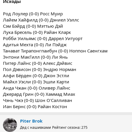
Исходы
Род Лоулер (0-0) Росс Муир
Лайем Хайфилд (0-0) Дэниел Уэллс
Сэм Бэйрд (0-0) Мэттью Дэй
Лука Бресель (0-0) Райан Кларк
Робби Уильямс (0-0) Даррел Уитуорт
Адитья Мехта (0-0) Ли Пэйдж
Танават Тирапонгпаибун (0-0) Ноппон Саенгхам
Энтони МакГилл (0-0) Ли Янь
Питер Лайнс (0-0) Алекс Дэйвис
Пол Дэвисон (0-0) Эндрю Норман
Алфи Бёрден (0-0) Джон Эстли
Майкл Уэсли (0-0) Эшли Карти
Анда Чжан (0-0) Оливер Лайнс
Джерард Грин (0-0) Хаммад Миах
Чэнь Чжэ (0-0) Шон О'Салливан
Иан Бернс (0-0) Райан Костон
Piter Brok
Дед с нашивками
Рейтинг сезона: 275