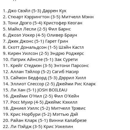
1. Джо Свэйл (5-3) Даррен Кук
2. Стюарт Кэррингтон (3-5) Митчелл Мэнн
3. Тони Дрэго (5-4) Кристофер Кеоган
5. Майкл Лесли (2-5) Фил Барнс
6. Джоэл Уокер (4-5) Оливер Браун
7. Джек Джонс (5-1) Гарет Грин
8. Скотт Дональдсон (1-5) Шэйн Кастл
9. Кирен Уилсон (2-5) Эндрю Роджерс
10. Патрик Айнсле (5-1) Зак Сурети
11. Крейг Стедмэн (3-5) Энтони Парсонс
12. Аллан Тэйлор (5-2) Сагиб Насир
13. Саймон Бедфорд (5-3) Дэррил Хилл
14. Эллиот Слессор (2-5) Джейми Рис Кларк
15. Ли Хан (5-1) JOSH BOILEAU
16. Джейми О'Нил (2-5) Фил О'Кейн
17. Росс Муир (4-5) Джеймс Кэхилл
18. Дэниел Уэллс (5-2) Митчелл Трэвис
19. Крис Норбури (5-2) Мэттью Дэй
20. Райан Кларк (5-1) Винни Калабрезе
22. Ли Пэйдж (3-5) Крис Уокелин