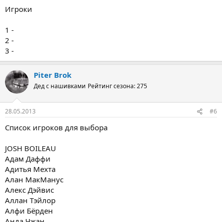
Игроки
1 -
2 -
3 -
Piter Brok
Дед с нашивками
Рейтинг сезона: 275
28.05.2013
#6
Список игроков для выбора
JOSH BOILEAU
Адам Даффи
Адитья Мехта
Алан МакМанус
Алекс Дэйвис
Аллан Тэйлор
Алфи Бёрден
Анда Чжан