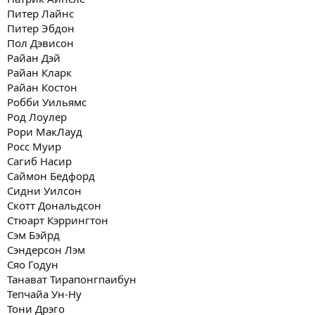
Питер Лайнс
Питер Эбдон
Пол Дэвисон
Райан Дэй
Райан Кларк
Райан Костон
Робби Уильямс
Род Лоулер
Рори МакЛауд
Росс Муир
Сагиб Насир
Саймон Бедфорд
Сидни Уилсон
Скотт Дональдсон
Стюарт Кэррингтон
Сэм Бэйрд
Сэндерсон Лэм
Сяо Годун
Танават Тирапонгпаибун
Тепчайа Ун-Ну
Тони Дрэго