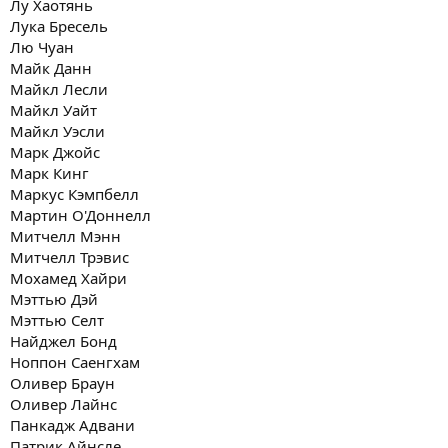
Лу Хаотянь
Лука Бресель
Лю Чуан
Майк Данн
Майкл Лесли
Майкл Уайт
Майкл Уэсли
Марк Джойс
Марк Кинг
Маркус Кэмпбелл
Мартин О'Доннелл
Митчелл Мэнн
Митчелл Трэвис
Мохамед Хайри
Мэттью Дэй
Мэттью Селт
Найджел Бонд
Ноппон Саенгхам
Оливер Браун
Оливер Лайнс
Панкадж Адвани
Патрик Айнсле