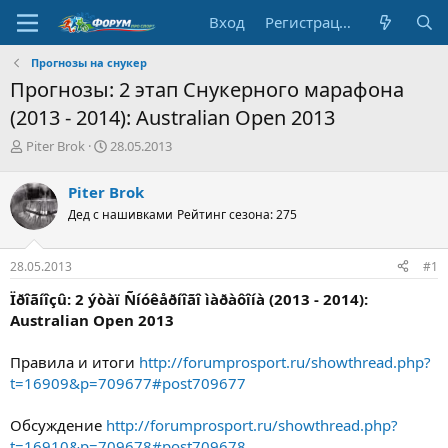
Вход
Регистрация
Прогнозы на снукер
Прогнозы: 2 этап Снукерного марафона
(2013 - 2014): Australian Open 2013
А
Д
Piter Brok
28.05.2013
в
а
т
т
Piter Brok
о
а
Дед с нашивками
Рейтинг сезона: 275
р
н
т
а
е
ч
28.05.2013
#1
м
а
ы
л
Ïðîãíîçû: 2 ýòàï Ñíóêåðíîãî ìàðàôîíà (2013 - 2014):
а
Australian Open 2013
Правила и итоги
http://forumprosport.ru/showthread.php?
t=16909&p=709677#post709677
Обсуждение
http://forumprosport.ru/showthread.php?
t=16910&p=709678#post709678