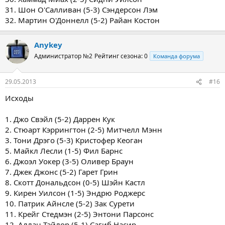
31. Шон О'Салливан (5-3) Сэндерсон Лэм
32. Мартин О'Доннелл (5-2) Райан Костон
Anykey
Администратор №2
Рейтинг сезона: 0
Команда форума
29.05.2013
#16
Исходы
1. Джо Свэйл (5-2) Даррен Кук
2. Стюарт Кэррингтон (2-5) Митчелл Мэнн
3. Тони Дрэго (5-3) Кристофер Кеоган
5. Майкл Лесли (1-5) Фил Барнс
6. Джоэл Уокер (3-5) Оливер Браун
7. Джек Джонс (5-2) Гарет Грин
8. Скотт Дональдсон (0-5) Шэйн Кастл
9. Кирен Уилсон (1-5) Эндрю Роджерс
10. Патрик Айнсле (5-2) Зак Сурети
11. Крейг Стедмэн (2-5) Энтони Парсонс
12. Аллан Тэйлор (5-1) Сагиб Насир