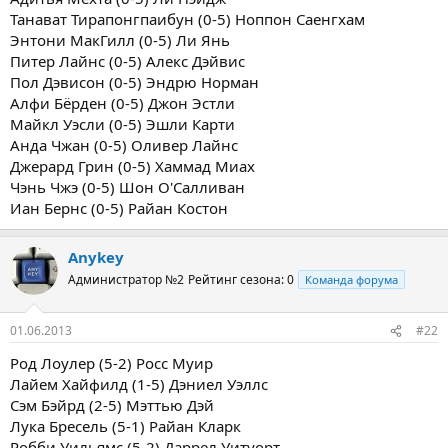
Танават Тирапонгпаибун (0-5) Ноппон Саенгхам
Энтони МакГилл (0-5) Ли Янь
Питер Лайнс (0-5) Алекс Дэйвис
Пол Дэвисон (0-5) Эндрю Норман
Алфи Бёрден (0-5) Джон Эстли
Майкл Уэсли (0-5) Эшли Карти
Анда Чжан (0-5) Оливер Лайнс
Джерард Грин (0-5) Хаммад Миах
Чэнь Чжэ (0-5) Шон О'Салливан
Иан Бернс (0-5) Райан Костон
Anykey
Администратор №2
Рейтинг сезона: 0
Команда форума
01.06.2013
#22
Род Лоулер (5-2) Росс Муир
Лайем Хайфилд (1-5) Дэниел Уэллс
Сэм Бэйрд (2-5) Мэттью Дэй
Лука Бресель (5-1) Райан Кларк
Робби Уильямс (5-2) Даррел Уитуорт