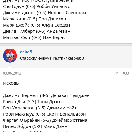
Сяо Годун (0-5) Робби Уильямс
Джейми Джонс (0-5) Ноппон Саенгхам
Марк Кинг (0-5) Пол Дэвисон
Марк Джойс (0-5) Алфи Бёрден
Дэвид Гилберт (0-5) Анда Чжан
Мэттью Селт (0-5) Иан Бернс
cska5
Старожил форума
Рейтинг сезона: 0
03.06.2013
#33
Исходы
Джейми Бернетт (3-5) Дечават Пумдженг
Райан Дэй (5-3) Тони Дрэго
Бен Уолластон (3-5) Джимми Уайт
Рори МакЛауд (0-5) Скотт Дональдсон
Фергал О'Брайен (5-3) Джеймс Уоттана
Питер Эбдон (5-2) Майк Данн