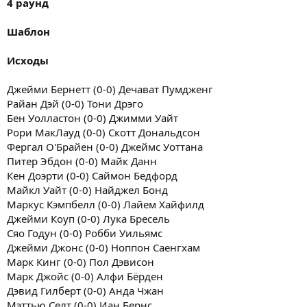
4 раунд
Шаблон
Исходы
Джейми Бернетт (0-0) Дечават Пумдженг
Райан Дэй (0-0) Тони Дрэго
Бен Уолластон (0-0) Джимми Уайт
Рори МакЛауд (0-0) Скотт Дональдсон
Фергал О'Брайен (0-0) Джеймс Уоттана
Питер Эбдон (0-0) Майк Данн
Кен Доэрти (0-0) Саймон Бедфорд
Майкл Уайт (0-0) Найджел Бонд
Маркус Кэмпбелл (0-0) Лайем Хайфилд
Джейми Коуп (0-0) Лука Бресель
Сяо Годун (0-0) Робби Уильямс
Джейми Джонс (0-0) Ноппон Саенгхам
Марк Кинг (0-0) Пол Дэвисон
Марк Джойс (0-0) Алфи Бёрден
Дэвид Гилберт (0-0) Анда Чжан
Мэттью Селт (0-0) Иан Бернс