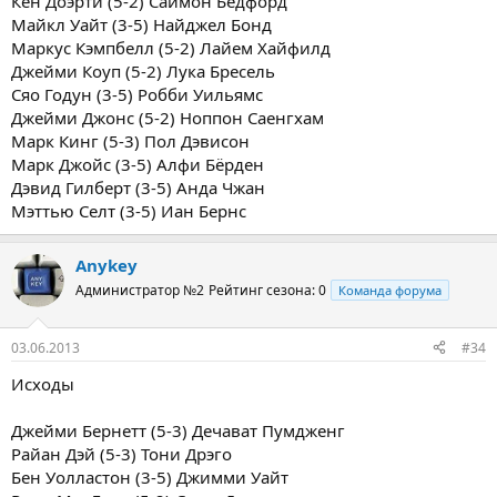
Кен Доэрти (5-2) Саймон Бедфорд
Майкл Уайт (3-5) Найджел Бонд
Маркус Кэмпбелл (5-2) Лайем Хайфилд
Джейми Коуп (5-2) Лука Бресель
Сяо Годун (3-5) Робби Уильямс
Джейми Джонс (5-2) Ноппон Саенгхам
Марк Кинг (5-3) Пол Дэвисон
Марк Джойс (3-5) Алфи Бёрден
Дэвид Гилберт (3-5) Анда Чжан
Мэттью Селт (3-5) Иан Бернс
Anykey
Администратор №2
Рейтинг сезона: 0
Команда форума
03.06.2013
#34
Исходы
Джейми Бернетт (5-3) Дечават Пумдженг
Райан Дэй (5-3) Тони Дрэго
Бен Уолластон (3-5) Джимми Уайт