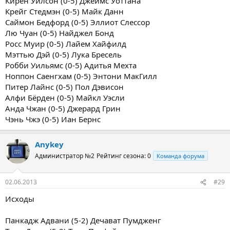
Кирен Уилсон (0-5) Джеймс Уоттана
Крейг Стедмэн (0-5) Майк Данн
Саймон Бедфорд (0-5) Эллиот Слессор
Лю Чуан (0-5) Найджел Бонд
Росс Муир (0-5) Лайем Хайфилд
Мэттью Дэй (0-5) Лука Бресель
Робби Уильямс (0-5) Адитья Мехта
Ноппон Саенгхам (0-5) Энтони МакГилл
Питер Лайнс (0-5) Пол Дэвисон
Алфи Бёрден (0-5) Майкл Уэсли
Анда Чжан (0-5) Джерард Грин
Чэнь Чжэ (0-5) Иан Бернс
Anykey
Администратор №2
Рейтинг сезона: 0
Команда форума
02.06.2013
#29
Исходы
Панкадж Адвани (5-2) Дечават Пумдженг