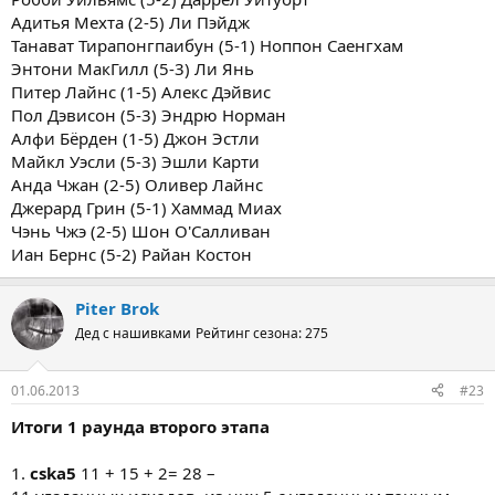
Адитья Мехта (2-5) Ли Пэйдж
Танават Тирапонгпаибун (5-1) Ноппон Саенгхам
Энтони МакГилл (5-3) Ли Янь
Питер Лайнс (1-5) Алекс Дэйвис
Пол Дэвисон (5-3) Эндрю Норман
Алфи Бёрден (1-5) Джон Эстли
Майкл Уэсли (5-3) Эшли Карти
Анда Чжан (2-5) Оливер Лайнс
Джерард Грин (5-1) Хаммад Миах
Чэнь Чжэ (2-5) Шон О'Салливан
Иан Бернс (5-2) Райан Костон
Piter Brok
Дед с нашивками
Рейтинг сезона: 275
01.06.2013
#23
Итоги 1 раунда второго этапа
1.
cska5
11 + 15 + 2= 28 –