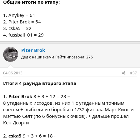
Общие итоги по этапу:
1. Anykey = 61
2. Piter Brok = 54
3. cska5 = 32
4. fussball_01 = 29
Piter Brok
Дед с нашивками
Рейтинг сезона: 275
04.06.2013
#37
Итоги 4 раунда второго этапа
1.
Piter Brok
8 + 3 + 12 = 23 –
8 угаданных исходов, из них 1 с угаданным точным
счетом + выбыли из борьбы в 1/32 финала Марк Кинг и
Мэттью Селт (по 6 бонусных очков), + дальше прошел
Кен Доэрти
2.
cska5
9 + 3 + 6 = 18 -