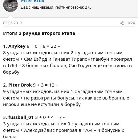
Piter Brok
Дед с нашивками
Рейтинг сезона: 275
02.06.2013
#24
Итоги 2 раунда второго этапа
1.
Anykey
8 + 6 + 8 = 22 –
8 угаданных исходов, из них 2 с угаданным точным
счетом + Сэм Бэйрд и Танават Тирапонгпаибун проиграл
в 1/64 – 8 бонусных баллов, Сяо Годун еще не вступил в
борьбу
2.
Piter Brok
9 + 3 = 12 –
9 угаданных исходов, из них 1 с угаданным точным
счетом + не разыграны бонусы, так как все выбранные
игроки еще не вступили в борьбу
3.
fussball_01
3 + 0 + 4 = 7 -
3 угаданных исхода, из них 0 с угаданным точным
счетом + Алекс Дэйвис проиграл в 1/64 – 4 бонусных
балла.