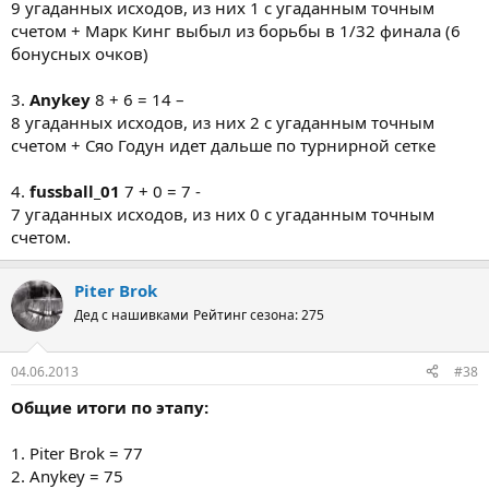
9 угаданных исходов, из них 1 с угаданным точным
счетом + Марк Кинг выбыл из борьбы в 1/32 финала (6
бонусных очков)
3.
Anykey
8 + 6 = 14 –
8 угаданных исходов, из них 2 с угаданным точным
счетом + Сяо Годун идет дальше по турнирной сетке
4.
fussball_01
7 + 0 = 7 -
7 угаданных исходов, из них 0 с угаданным точным
счетом.
Piter Brok
Дед с нашивками
Рейтинг сезона: 275
04.06.2013
#38
Общие итоги по этапу:
1. Piter Brok = 77
2. Anykey = 75