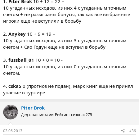
1.
Piter Brok
10 + 12 = 22 –
10 угаданных исходов, из них 4 с угаданным точным
счетом + не разыграны бонусы, так как все выбранные
игроки еще не вступили в борьбу
2.
Anykey
10 + 9 = 19 –
10 угаданных исходов, из них 3 с угаданным точным
счетом + Сяо Годун еще не вступил в борьбу
3.
fussball_01
10 + 0 = 10 -
10 угаданных исходов, из них 0 с угаданным точным
счетом.
4.
cska5
0 (прогноз не подан), Марк Кинг еще не принял
участие в турнире
Piter Brok
Дед с нашивками
Рейтинг сезона: 275
03.06.2013
#36