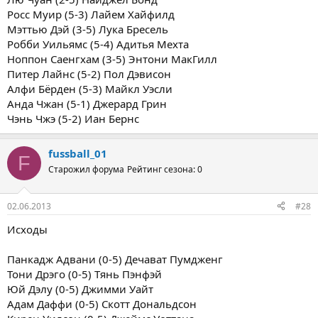
Росс Муир (5-3) Лайем Хайфилд
Мэттью Дэй (3-5) Лука Бресель
Робби Уильямс (5-4) Адитья Мехта
Ноппон Саенгхам (3-5) Энтони МакГилл
Питер Лайнс (5-2) Пол Дэвисон
Алфи Бёрден (5-3) Майкл Уэсли
Анда Чжан (5-1) Джерард Грин
Чэнь Чжэ (5-2) Иан Бернс
fussball_01
F
Старожил форума
Рейтинг сезона: 0
02.06.2013
#28
Исходы
Панкадж Адвани (0-5) Дечават Пумдженг
Тони Дрэго (0-5) Тянь Пэнфэй
Юй Дэлу (0-5) Джимми Уайт
Адам Даффи (0-5) Скотт Дональдсон