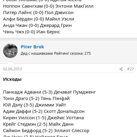
Ноппон Саенгхам (0-0) Энтони МакГилл
Питер Лайнс (0-0) Пол Дэвисон
Алфи Бёрден (0-0) Майкл Уэсли
Анда Чжан (0-0) Джерард Грин
Чэнь Чжэ (0-0) Иан Бернс
Piter Brok
Дед с нашивками
Рейтинг сезона: 275
02.06.2013
#27
Исходы
Панкадж Адвани (5-3) Дечават Пумдженг
Тони Дрэго (5-2) Тянь Пэнфэй
Юй Дэлу (3-5) Джимми Уайт
Адам Даффи (5-2) Скотт Дональдсон
Кирен Уилсон (1-5) Джеймс Уоттана
Крейг Стедмэн (2-5) Майк Данн
Саймон Бедфорд (5-2) Эллиот Слессор
Лю Чуан (2-5) Найджел Бонд