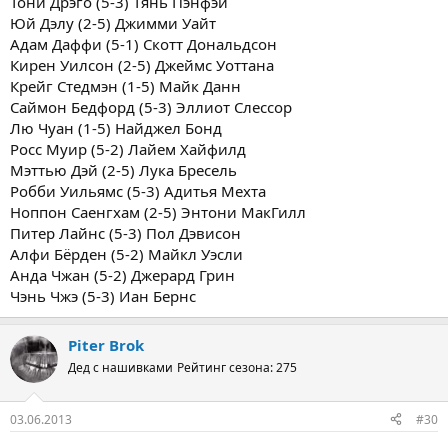
Тони Дрэго (5-3) Тянь Пэнфэй
Юй Дэлу (2-5) Джимми Уайт
Адам Даффи (5-1) Скотт Дональдсон
Кирен Уилсон (2-5) Джеймс Уоттана
Крейг Стедмэн (1-5) Майк Данн
Саймон Бедфорд (5-3) Эллиот Слессор
Лю Чуан (1-5) Найджел Бонд
Росс Муир (5-2) Лайем Хайфилд
Мэттью Дэй (2-5) Лука Бресель
Робби Уильямс (5-3) Адитья Мехта
Ноппон Саенгхам (2-5) Энтони МакГилл
Питер Лайнс (5-3) Пол Дэвисон
Алфи Бёрден (5-2) Майкл Уэсли
Анда Чжан (5-2) Джерард Грин
Чэнь Чжэ (5-3) Иан Бернс
Piter Brok
Дед с нашивками
Рейтинг сезона: 275
03.06.2013
#30