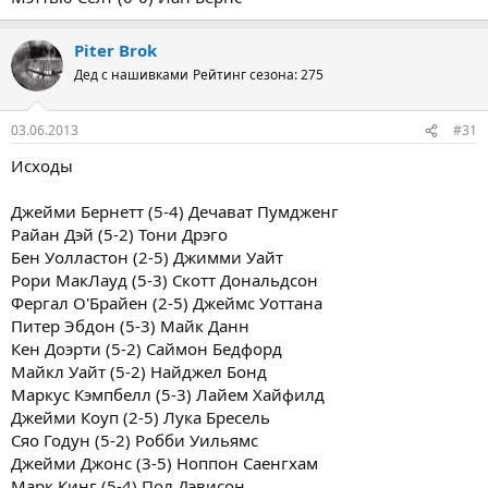
Piter Brok
Дед с нашивками
Рейтинг сезона: 275
03.06.2013
#31
Исходы
Джейми Бернетт (5-4) Дечават Пумдженг
Райан Дэй (5-2) Тони Дрэго
Бен Уолластон (2-5) Джимми Уайт
Рори МакЛауд (5-3) Скотт Дональдсон
Фергал О'Брайен (2-5) Джеймс Уоттана
Питер Эбдон (5-3) Майк Данн
Кен Доэрти (5-2) Саймон Бедфорд
Майкл Уайт (5-2) Найджел Бонд
Маркус Кэмпбелл (5-3) Лайем Хайфилд
Джейми Коуп (2-5) Лука Бресель
Сяо Годун (5-2) Робби Уильямс
Джейми Джонс (3-5) Ноппон Саенгхам
Марк Кинг (5-4) Пол Дэвисон