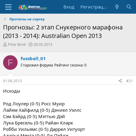
Вход
Регистрация
Прогнозы на снукер
Прогнозы: 2 этап Снукерного марафона
(2013 - 2014): Australian Open 2013
А
Д
Piter Brok
28.05.2013
в
а
т
т
fussball_01
F
о
а
Старожил форума
Рейтинг сезона: 0
р
н
т
а
е
ч
01.06.2013
#21
м
а
ы
л
Исходы
а
Род Лоулер (0-5) Росс Муир
Лайем Хайфилд (0-5) Дэниел Уэллс
Сэм Бэйрд (0-5) Мэттью Дэй
Лука Бресель (0-5) Райан Кларк
Робби Уильямс (0-5) Даррел Уитуорт
Адитья Мехта (0-5) Ли Пэйдж