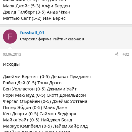
Марк Джойс (5-3) Алфи Бёрден
Дэвид Гилберт (3-5) Анда Чжан
Мэттью Селт (5-2) Иан Бернс
fussball_01
F
Старожил форума
Рейтинг сезона: 0
03.06.2013
#32
Исходы
Джейми Бернетт (0-5) Дечават Пумдженг
Райан Дэй (0-5) Тони Дрэго
Бен Уолластон (0-5) Джимми Уайт
Рори МакЛауд (0-5) Скотт Дональдсон
Фергал О'Брайен (0-5) Джеймс Уоттана
Питер Эбдон (0-5) Майк Данн
Кен Доэрти (0-5) Саймон Бедфорд
Майкл Уайт (0-5) Найджел Бонд
Маркус Кэмпбелл (0-5) Лайем Хайфилд
Джейми Коуп (0-5) Лука Бресель