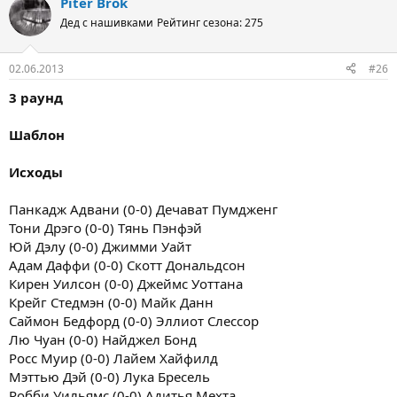
Piter Brok
Дед с нашивками
Рейтинг сезона: 275
02.06.2013
#26
3 раунд
Шаблон
Исходы
Панкадж Адвани (0-0) Дечават Пумдженг
Тони Дрэго (0-0) Тянь Пэнфэй
Юй Дэлу (0-0) Джимми Уайт
Адам Даффи (0-0) Скотт Дональдсон
Кирен Уилсон (0-0) Джеймс Уоттана
Крейг Стедмэн (0-0) Майк Данн
Саймон Бедфорд (0-0) Эллиот Слессор
Лю Чуан (0-0) Найджел Бонд
Росс Муир (0-0) Лайем Хайфилд
Мэттью Дэй (0-0) Лука Бресель
Робби Уильямс (0-0) Адитья Мехта