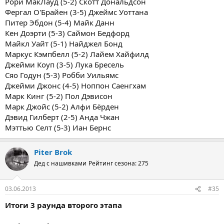
Рори МакЛауд (5-2) Скотт Дональдсон
Фергал О'Брайен (3-5) Джеймс Уоттана
Питер Эбдон (5-4) Майк Данн
Кен Доэрти (5-3) Саймон Бедфорд
Майкл Уайт (5-1) Найджел Бонд
Маркус Кэмпбелл (5-2) Лайем Хайфилд
Джейми Коуп (3-5) Лука Бресель
Сяо Годун (5-3) Робби Уильямс
Джейми Джонс (4-5) Ноппон Саенгхам
Марк Кинг (5-2) Пол Дэвисон
Марк Джойс (5-2) Алфи Бёрден
Дэвид Гилберт (2-5) Анда Чжан
Мэттью Селт (5-3) Иан Бернс
Piter Brok
Дед с нашивками
Рейтинг сезона: 275
03.06.2013
#35
Итоги 3 раунда второго этапа