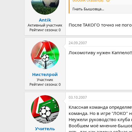
Гнать Бышовца...
Antik
После ТАКОГО точно не погон
Активный участник
Рейтинг сезона: 0
24.09.2007
Локомотиву нужен Каппело!!
Нистелрой
Участник
Рейтинг сезона: 0
03.10.2007
Классная команда определяе
команда. Но в игре "ЛОКО" н
Неужели руководство клуба 
Вообшем моё мнение-Бышовца
Учитель
есть, так-как замена сейчас