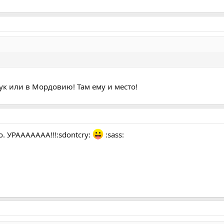
ук или в Мордовию! Там ему и место!
. УРААААААА!!!:sdontcry:
:sass: