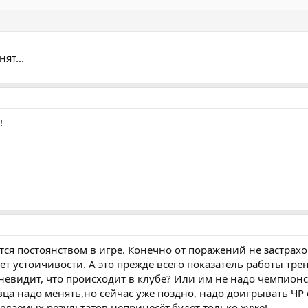
ят...
!
тся постоянством в игре. Конечно от поражений не застрах
ет устоичивости. А это прежде всего показатель работы трен
невидит, что происходит в клубе? Или им не надо чемпионс
 надо менять,но сейчас уже поздно, надо доигрывать ЧР с
 желаемых результатов непринесёт,будет только хуже!