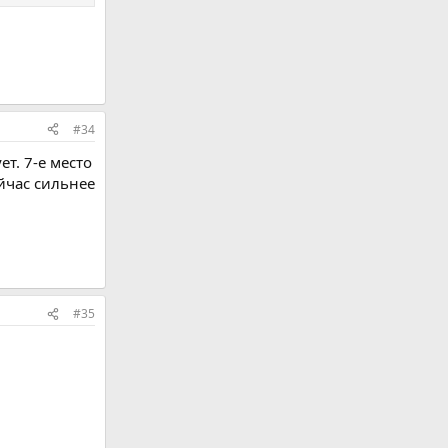
#34
т. 7-е место
ейчас сильнее
#35