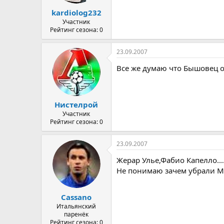
а
kardiolog232
Участник
Рейтинг сезона: 0
23.09.2007
Все же думаю что Бышовец ос
Нистелрой
Участник
Рейтинг сезона: 0
23.09.2007
Жерар Улье,Фабио Капелло.....
Не понимаю зачем убрали М
Cassano
Итальянский
паренёк
Рейтинг сезона: 0