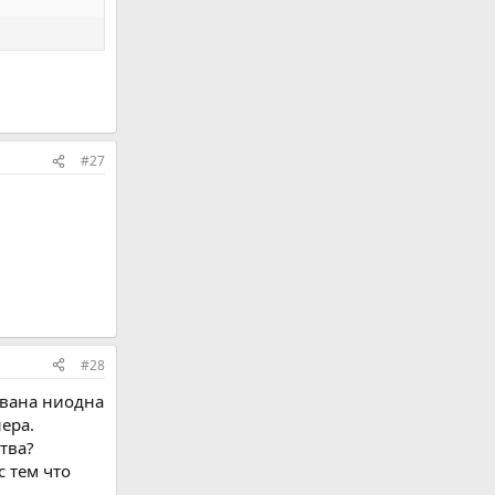
#27
#28
ована ниодна
ера.
тва?
 тем что