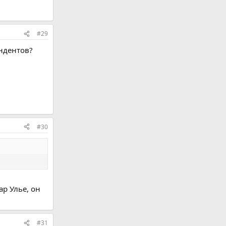
#29
ендентов?
#30
ар Улье, он
#31