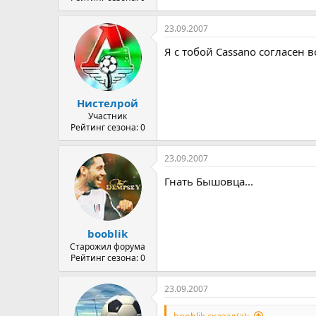
23.09.2007
Я с тобой Cassano согласен 
Нистелрой
Участник
Рейтинг сезона: 0
23.09.2007
Гнать Бышовца...
booblik
Старожил форума
Рейтинг сезона: 0
23.09.2007
booblik сказал(а):