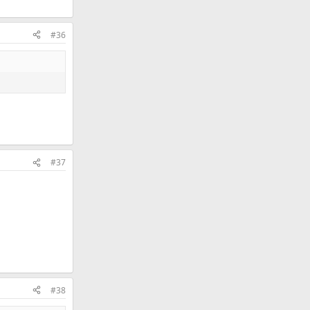
#36
#37
#38