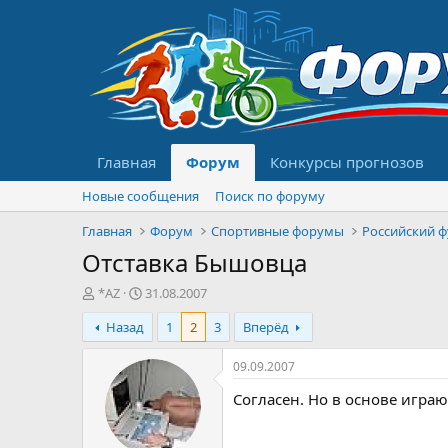
Главная
Форум
Конкурсы прогнозов
Новые сообщения
Поиск по форуму
Главная
Форум
Спортивные форумы
Российский 
Отставка Бышовца
А
Д
*AZ
31.08.2007
в
а
Назад
1
2
3
Вперёд
т
т
о
а
р
н
09.09.2007
т
а
Согласен. Но в основе игра
е
ч
м
а
ы
л