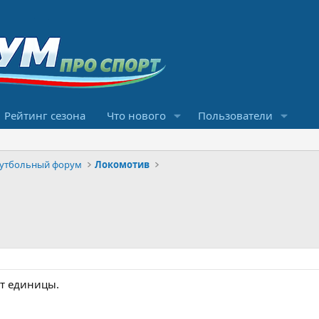
Рейтинг сезона
Что нового
Пользователи
футбольный форум
Локомотив
ют единицы.