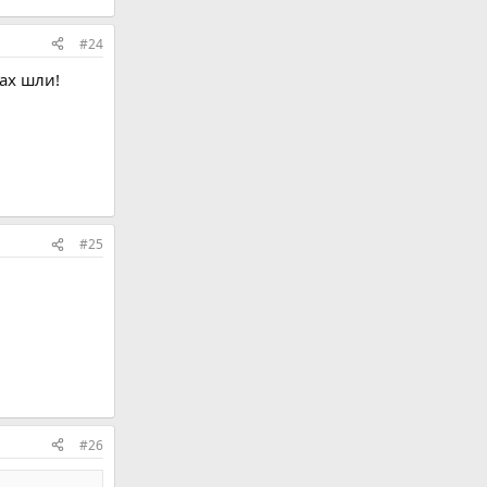
#24
рах шли!
#25
#26