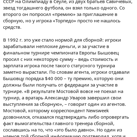
СССР на Олимпиаду в Сеуле, из двух братьев Савичевых,
звезд тогдашнего футбола, он взял только одного. Со
второго он попросил «премию» за приглашение в
сборную, но у игрока «Торпедо» просто не нашлось
средств.
В 1992 г. это уже стало нормой для сборной: игроки
зарабатывали неплохие деньги, и за участие в
финальном турнире чемпионата Европы Бышовец
просил с них некоторую сумму – ведь стоимость и
зарплата игрока после такого статусного турнира
заметно вырастали. По словам агента, игроки отдавали
Бышовцу порядка $40 000 – ту премию, которую они
должны были получать от федерации за участие в
турнире. «В результате Мостовой вовсе не поехал на
турнир, а вратарь Александр Уваров завершил свои
выступления за сборную», – говорит один из агентов.
Мостовой, которому корреспондент Newsweek
дозвонился, отказался подтверждать либо опровергать
факт вымогательства главного тренера сборной,
сославшись на то, что «это было давно». Но один из
членов той сборной информацию подтвердил, хотя и