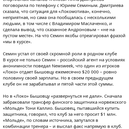
поговорила по телефону с Юрием Семиным. Дмитриева
сказала, что ситуация для «Локомотива», конечно,
неприятная, но сама она пообщалась с несколькими
людьми, в том числе с Владимиром Маслаченко, и
сделала вывод, что сказанное Андроновым – «не на
пустом месте». На что Семин якобы отреагировал фразой
«мы в курсе».
Семин устал от своей скромной роли в родном клубе
В курсе не только Семин – российский агент на условиях
анонимности поведал Newsweek, что один из игроков
«Локо» отдает Бышовцу ежемесячно $20 000 – ровно
половину своей зарплаты. Но в своем предыдущем
клубе он не зарабатывал и пятой части этой суммы.
Но в «Локо» Бышовцу «развернуться не дали». Сначала
забраковали трансфер финского защитника норвежского
«Мольде» Тони Каллио. Бышовец, пытавшийся купить
защитника, говорил, что клуб за него просит $1 млн.
«Мольде», по словам источника, запутался в
комбинации тренера – и выслал факс напрямую в клуб.