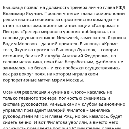
Бышовца позвал на должность тренера лично глава РЖД
Владимир Якунин. Прошлым летом глава госмонополии
решил взяться серьезно за строительство команды – в
ответ на многомиллионные инвестиции «Газпрома» в
Питере. «Тренера мирового уровня» лоббировал, по
словам двух источников Newsweek, заместитель Якунина
Вадим Морозов – давний приятель Бышовца. «Кроме
того, Якунина просил за Бышовца Лужков», – говорит
источник, близкий к клубу. Анатолий Федорович, по
словам источника, пока был безработным, футболом не
занимался, но бегал – и его пробежки осуществлялись
как раз вокруг поля, на котором играла свои
корпоративные матчи мэрия Москвы.
Осенняя революция Якунина в «Локо» касалась не
только главного тренера: полностью сменилась и
система руководства. Раньше самим клубом единолично
управлял президент Валерий Филатов – менялись
руководители МПС и главы РЖД, но он, казалось, будет
сидеть вечно. И вот Филатова уволили, а вместо него
должность президента получил Юрий Семин, главный