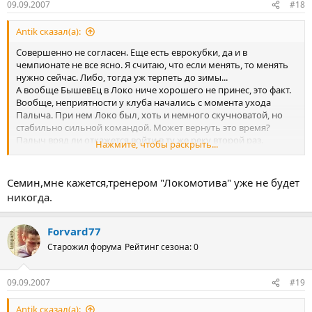
09.09.2007
#18
Antik сказал(а):
Совершенно не согласен. Еще есть еврокубки, да и в
чемпионате не все ясно. Я считаю, что если менять, то менять
нужно сейчас. Либо, тогда уж терпеть до зимы...
А вообще БышевЕц в Локо ниче хорошего не принес, это факт.
Вообще, неприятности у клуба начались с момента ухода
Палыча. При нем Локо был, хоть и немного скучноватой, но
стабильно сильной командой. Может вернуть это время?
Палыч вряд ли откажется войти в ту же реку второй раз.
Нажмите, чтобы раскрыть...
Ситуацию в команде он знает, игроки знают его.
Соответственно, много времени на раскачку не нужно. Главное
- сделать это как можно быстрее.
Семин,мне кажется,тренером "Локомотива" уже не будет
никогда.
Forvard77
Старожил форума
Рейтинг сезона: 0
09.09.2007
#19
Antik сказал(а):