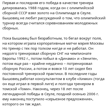
Первая и последняя его победа в качестве тренера
датировалась 1988 годом, когда он с олимпийской
сборной СССР взял золото на Олимпиаде в Сеуле.
Бышовец не любит рассуждений о том, что олимпийский
турнир всегда считался соревнованием молодежных
сборных.
Пока Бышовец был безработным, то бегал вокруг поля,
на котором играла корпоративные матчи мэрия Москвы
Но тренер с тех пор толком нигде и не работал. Он
недолго тренировал сборную СНГ на чемпионате
Европы 1992 г., потом побыл в «Динамо» и «Зените»,
потом еще раз – крайне неудачно – потренировал
сборную России, а потом и вовсе 10 лет сидел без
постоянной тренерской практики. В последние годы
Бышовец работал консультантом в клубе «Химки» (тогда
он еще играл в первой лиге) и полгода тренером в
томской «Томи». Наконец, через 18 лет после
легендарной победы в Сеуле, поздней осенью 2006 г.
ему наконец поступило «серьезное предложение»,
которого он так ждал.