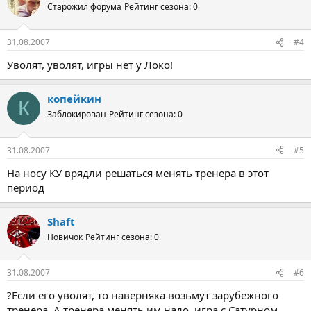
Старожил форума
Рейтинг сезона: 0
31.08.2007
#4
Уволят, уволят, игры нет у Локо!
копейкин
К
Заблокирован
Рейтинг сезона: 0
31.08.2007
#5
На носу КУ врядли решаться менять тренера в этот
период
Shaft
Новичок
Рейтинг сезона: 0
31.08.2007
#6
?Если его уволят, то наверняка возьмут зарубежного
тренера. А тренера менять им надо, игра с Сатурном