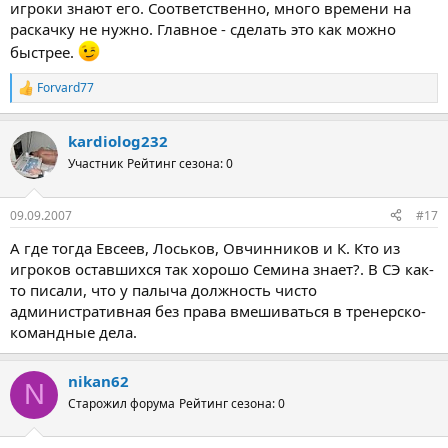
игроки знают его. Соответственно, много времени на
раскачку не нужно. Главное - сделать это как можно
быстрее.
Forvard77
Р
е
а
kardiolog232
к
ц
Участник
Рейтинг сезона: 0
и
и
:
09.09.2007
#17
А где тогда Евсеев, Лоськов, Овчинников и К. Кто из
игроков оставшихся так хорошо Семина знает?. В СЭ как-
то писали, что у палыча должность чисто
административная без права вмешиваться в тренерско-
командные дела.
nikan62
N
Старожил форума
Рейтинг сезона: 0