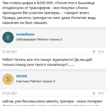
Там стояла цифра в $200 000. «После этого Бышовца
отодвинули от трансферов – все покупки «Локо»
проходили без участия тренера», – говорит агент.
Правда, уволить тренера не смог даже Липатов: ведь
назначен он был «выше».
копейкин
К
Заблокирован
Рейтинг сезона: 0
31.08.2007
#14
Ребят! Читать все что пишут журналюги! Да им дай
только повод они такого понапишут!.......
SEVEN
S
Участник
Рейтинг сезона: 0
07.09.2007
#15
сейчас уже бессмыслено менять тренера - сезон потерян!