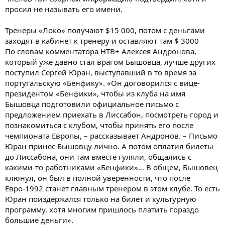
просил не называть его имени.
Тренеры «Локо» получают $15 000, потом с деньгами
заходят в кабинет к тренеру и оставляют там $ 3000
По словам комментатора НТВ+ Алексея Андронова,
который уже давно стал врагом Бышовца, лучше других
поступил Сергей Юран, выступавший в то время за
португальскую «Бенфику». «Он договорился с вице-
президентом «Бенфики», чтобы из клуба на имя
Бышовца подготовили официальное письмо с
предложением приехать в Лиссабон, посмотреть город и
познакомиться с клубом, чтобы принять его после
чемпионата Европы, – рассказывает Андронов. – Письмо
Юран принес Бышовцу лично. А потом оплатил билеты
до Лиссабона, они там вместе гуляли, общались с
какими-то работниками «Бенфики»… В общем, Бышовец
клюнул, он был в полной уверенности, что после
Евро-1992 станет главным тренером в этом клубе. То есть
Юран поиздержался только на билет и культурную
программу, хотя многим пришлось платить гораздо
большие деньги».