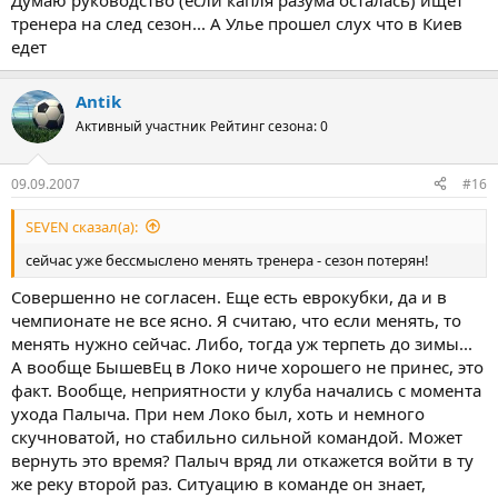
Думаю руководство (если капля разума осталась) ищет
тренера на след сезон... А Улье прошел слух что в Киев
едет
Antik
Активный участник
Рейтинг сезона: 0
09.09.2007
#16
SEVEN сказал(а):
сейчас уже бессмыслено менять тренера - сезон потерян!
Совершенно не согласен. Еще есть еврокубки, да и в
чемпионате не все ясно. Я считаю, что если менять, то
менять нужно сейчас. Либо, тогда уж терпеть до зимы...
А вообще БышевЕц в Локо ниче хорошего не принес, это
факт. Вообще, неприятности у клуба начались с момента
ухода Палыча. При нем Локо был, хоть и немного
скучноватой, но стабильно сильной командой. Может
вернуть это время? Палыч вряд ли откажется войти в ту
же реку второй раз. Ситуацию в команде он знает,