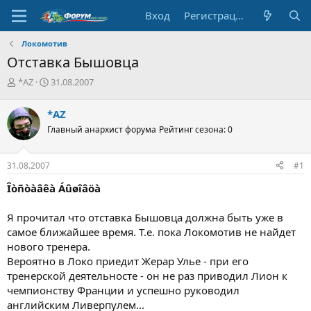
Вход
Регистрация
Локомотив
Отставка Бышовца
А
Д
*AZ
31.08.2007
в
а
т
т
*AZ
о
а
Главный анархист форума
Рейтинг сезона: 0
р
н
т
а
е
ч
31.08.2007
#1
м
а
ы
л
Îòñòàâêà Áûøîâöà
а
Я прочитал что отставка Бышовца должна быть уже в
самое ближайшее время. Т.е. пока Локомотив не найдет
нового тренера.
Вероятно в Локо приедит Жерар Улье - при его
тренерской деятельносте - он не раз приводил Лион к
чемпионству Франции и успешно руководил
английским Ливерпулем...