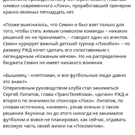
символ современного «Локо», проработавший тренером
красно-зеленых пятнадцать лет.
«Позже выяснилось, что Семин и был взят только для
того, чтобы стать живым символом команды – никаких
решений он не принимает», – говорит один из агентов.
Семин курирует важный детский турнир «Локобол» – по
размаху РЖД хочет сделать его сопоставимым с
легендарным «Кожаным мячом». Но на распределение
бюджета Семин не имеет никакого влияния.
«Бышовец – клептоман, и все футбольные люди давно
это знают»
Оперативным руководством клуба стал заниматься
Сергей Липатов, глава «ТрансТелеКома», «дочки» РЖД и
второго по значимости спонсора «Локо». Липатов, по
словам источника, «онемел», узнав осенью о таком
решении Якунина: он до этого никогда не занимался
футболом и вовсе не планировал, как сейчас, отдавать
весомую часть своей жизни на «Локомотив».