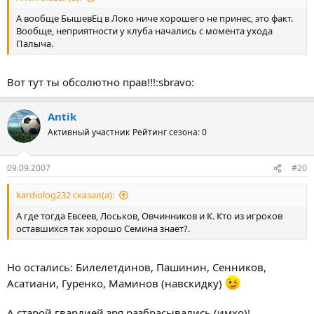
А вообще БышевЕц в Локо ниче хорошего не принес, это факт.
Вообще, неприятности у клуба начались с момента ухода
Палыча.
Вот тут ты обсолютно прав!!!:sbravo:
Antik
Активный участник
Рейтинг сезона: 0
09.09.2007
#20
kardiolog232 сказал(а):
А где тогда Евсеев, Лоськов, Овчинников и К. Кто из игроков
оставшихся так хорошо Семина знает?.
Но остались: Билелетдинов, Пашинин, Сенников,
Асатиани, Гуренко, Маминов (навскидку)
А старой гвардией зря разбрасывались (имхо)!