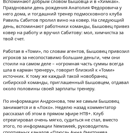
Вспоминают добрым словом Бышовца и в «Химках».
Праздновали день рождения Анатолия Федоровича у
него дома, и тогдашний тренер подмосковного клуба
Равиль Сабитов пролил вино на ковер. На следующий
день, вспоминают работники команды, Бышовец привез
ковер на работу и вручил Сабитову: мол, химчистка за
твой счет.
Работая в «Томи», по словам агентов, Бышовец привозил
игроков за несопоставимо большие деньги, чем они
стоили на самом деле – «огромная часть суммы всегда
шла в карман тренеру», говорит близкий к «Томи»
источник. К тому же каждый такой новобранец
сибирской команды, приглашенный Бышовцем, отдавал
около половины своей зарплаты тренеру.
По информации Андронова, тем же самым Бышовец
занимается и в «Локо». Неделю назад комментатор
рассказал об этом в прямом эфире НТВ+. Клуб
отреагировал очень мягко, судиться не стал, вместо
этого, по информации Newsweek, руководитель
спортивных каналов «Плюса» Анна Дмитриева