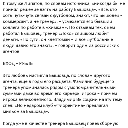
К тому же Липатов, по словам источника, «никогда бы не
принял решение взять на работу Бышовца». «Все, кто
хоть чуть-чуть связан с футболом, знают, что Бышовец –
коммерсант, а не тренер», – усмехается его бывший
коллега по работе в «Химкам». По отзывам тех, с кем
работал Бышовец, тренер «Локо» слишком любит
деньги. «По сути, он клептоман – и все футбольные
люди давно это знают», – говорит один из российских
агентов.
ВХОД – РУБЛЬ
Это любовь настигла Бышовца, по словам другого
агента, еще в годы его расцвета. Фамилия будущего
тренера упоминалась рядом с умопомрачительными
суммами даже во время его карьеры игрока – причем
игрока великолепного. Владимир Высоцкий на эту тему
спел: «Но недаром клуб «Фиорентина» предлагал
мильон за Бышовца».
Когда уже в качестве тренера Бышовец повез сборную