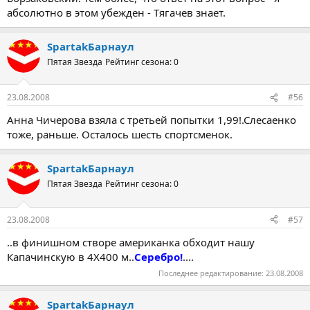
абсолютно в этом убежден - Тягачев знает.
SpartakБарнаул
Пятая Звезда
Рейтинг сезона: 0
23.08.2008
#56
Анна Чичерова взяла с третьей попытки 1,99!.Слесаенко
тоже, раньше. Осталось шесть спортсменок.
SpartakБарнаул
Пятая Звезда
Рейтинг сезона: 0
23.08.2008
#57
..в финишном створе американка обходит нашу
Капачинскую в 4Х400 м..
Серебро!
....
Последнее редактирование:
23.08.2008
SpartakБарнаул