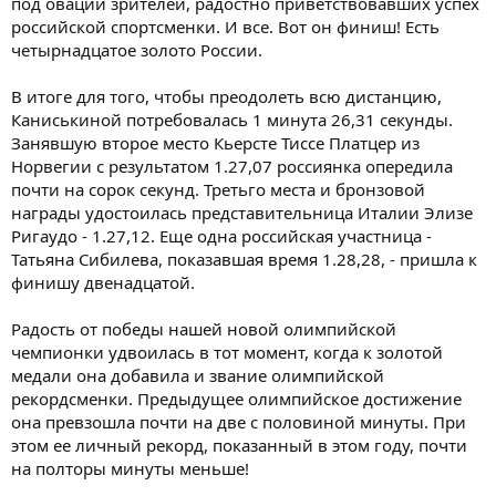
под овации зрителей, радостно приветствовавших успех
российской спортсменки. И все. Вот он финиш! Есть
четырнадцатое золото России.
В итоге для того, чтобы преодолеть всю дистанцию,
Каниськиной потребовалась 1 минута 26,31 секунды.
Занявшую второе место Кьерсте Тиссе Платцер из
Норвегии с результатом 1.27,07 россиянка опередила
почти на сорок секунд. Третьго места и бронзовой
награды удостоилась представительница Италии Элизе
Ригаудо - 1.27,12. Еще одна российская участница -
Татьяна Сибилева, показавшая время 1.28,28, - пришла к
финишу двенадцатой.
Радость от победы нашей новой олимпийской
чемпионки удвоилась в тот момент, когда к золотой
медали она добавила и звание олимпийской
рекордсменки. Предыдущее олимпийское достижение
она превзошла почти на две с половиной минуты. При
этом ее личный рекорд, показанный в этом году, почти
на полторы минуты меньше!