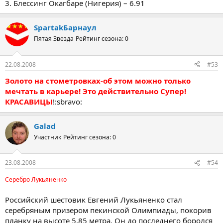
3. Блессинг Окагбаре (Нигерия) – 6.91
SpartakБарнаул
Пятая Звезда
Рейтинг сезона: 0
22.08.2008
#53
Золото на стометровках-об этом можно только
мечтать в карьере! Это действительно Супер!
КРАСАВИЦЫ
!:sbravo:
Galad
Участник
Рейтинг сезона: 0
23.08.2008
#54
Серебро Лукьяненко
Российский шестовик Евгений Лукьяненко стал
серебряным призером пекинской Олимпиады, покорив
планку на высоте 5,85 метра. Он до последнего боролся