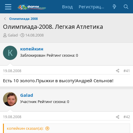
Вход
Регистрация
Олимпиада 2008
Олимпиада-2008. Легкая Атлетика
А
Д
Galad
14.08.2008
в
а
т
т
копейкин
К
о
а
Заблокирован
Рейтинг сезона: 0
р
н
т
а
е
ч
19.08.2008
#41
м
а
ы
л
Есть 10 золото.Прыжки в высоту!Андрей Сельнов!
а
Galad
Участник
Рейтинг сезона: 0
19.08.2008
#42
копейкин сказал(а):