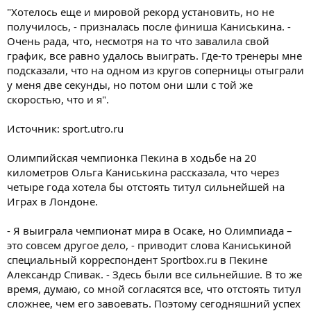
"Хотелось еще и мировой рекорд установить, но не
получилось, - призналась после финиша Каниськина. -
Очень рада, что, несмотря на то что завалила свой
график, все равно удалось выиграть. Где-то тренеры мне
подсказали, что на одном из кругов соперницы отыграли
у меня две секунды, но потом они шли с той же
скоростью, что и я".
Источник: sport.utro.ru
Олимпийская чемпионка Пекина в ходьбе на 20
километров Ольга Каниськина рассказала, что через
четыре года хотела бы отстоять титул сильнейшей на
Играх в Лондоне.
- Я выиграла чемпионат мира в Осаке, но Олимпиада –
это совсем другое дело, - приводит слова Каниськиной
специальный корреспондент Sportbox.ru в Пекине
Александр Спивак. - Здесь были все сильнейшие. В то же
время, думаю, со мной согласятся все, что отстоять титул
сложнее, чем его завоевать. Поэтому сегодняшний успех