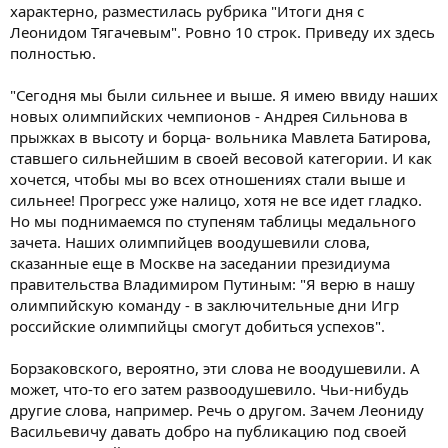
характерно, разместилась рубрика "Итоги дня с
Леонидом Тягачевым". Ровно 10 строк. Приведу их здесь
полностью.
"Сегодня мы были сильнее и выше. Я имею ввиду наших
новых олимпийских чемпионов - Андрея Сильнова в
прыжках в высоту и борца- вольника Мавлета Батирова,
ставшего сильнейшим в своей весовой категории. И как
хочется, чтобы мы во всех отношениях стали выше и
сильнее! Прогресс уже налицо, хотя не все идет гладко.
Но мы поднимаемся по ступеням таблицы медального
зачета. Наших олимпийцев воодушевили слова,
сказанные еще в Москве на заседании президиума
правительства Владимиром Путиным: "Я верю в нашу
олимпийскую команду - в заключительные дни Игр
российские олимпийцы смогут добиться успехов".
Борзаковского, вероятно, эти слова не воодушевили. А
может, что-то его затем развоодушевило. Чьи-нибудь
другие слова, например. Речь о другом. Зачем Леониду
Васильевичу давать добро на публикацию под своей