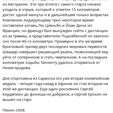
из Австралии. Эти три атлета с самого старта начали
уходить в отрыв, который к отметке 15 километров
достиг одной минуты и в дальнейшем только возрастал.
Компанию лидирующему трио некоторое время
составляли китаец Лю Цзяньбо и Йоан Дини из
Франции, но француз был вынужден сойти с дистанции
из-за травмы, а представителю Поднебесной не хватило
сил после 40-го километра. Примерно в это же время
бронзовый призер двух последних мировых первенств
Швацер совершил решающий рывок, позволивший ему
уйти от соперников и стать чемпионом. А на последних
километрах ходьбы Талленту удалось оторваться от
Нижегородова.
Для спортсмена из Саранска это уже вторая олимпийская
медаль - четыре года назад в Афинах он стал вторым на
этой же дистанции. Еще один россиянин Сергей
Кирдяпкин до финиша не добрался, а Сергей Ерохин не
вышел на старт.
Пекин-2008.