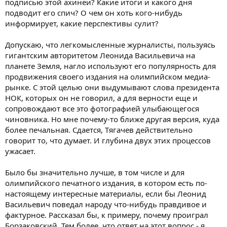
подписью этой ахинеи? Какие итоги и какого дня
подводит его спич? О чем он хоть кого-нибудь
информирует, какие перспективы сулит?
Допускаю, что легкомысленные журналисты, пользуясь
гигантским авторитетом Леонида Васильевича на
планете Земля, нагло используют его популярность для
продвижения своего издания на олимпийском медиа-
рынке. С этой целью они выдумывают слова президента
НОК, которых он не говорил, а для верности еще и
сопровождают все это фотографией улыбающегося
чиновника. Но мне почему-то ближе другая версия, куда
более печальная. Сдается, Тягачев действительно
говорит то, что думает. И глубина двух этих процессов
ужасает.
Было бы значительно лучше, в том числе и для
олимпийского печатного издания, в котором есть по-
настоящему интересные материалы, если бы Леонид
Васильевич поведал народу что-нибудь правдивое и
фактурное. Рассказал бы, к примеру, почему проиграл
Борзаковский. Тем более, что ответ на этот вопрос - я