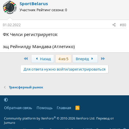
SportBelarus
Участник
Рейтинг сезона: 0
01.02.2022
#80
ФК Челси регистрируется:
зщ Рейнилду Мандава (Атлетико)
Первый
Последняя
Назад
4 из 5
Вперёд
Для ответа нужно войти/зарегистрироваться
Трансферный рынок
Обратная связь
Помощь
Главная
R
S
S
®
Community platform by XenForo
© 2010-2026 XenForo Ltd.
Перевод от
Jumuro