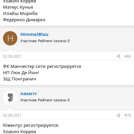
Хоакин Корреа
Матеус Кунья
Илайш Мориба
Федерико Димарко
HimmelBlau
H
Участник
Рейтинг сезона: 0
02.09.2021
#69
ФК Манчестер сити регистрируется
НП Люк Де Йонг
ЗЩ Понграчич
nazarrr
Участник
Рейтинг сезона: 0
02.09.2021
#70
Ювентус регистрируется:
Хоакин Корреа