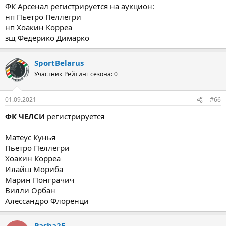
ФК Арсенал регистрируется на аукцион:
нп Пьетро Пеллегри
нп Хоакин Корреа
зщ Федерико Димарко
SportBelarus
Участник
Рейтинг сезона: 0
01.09.2021
#66
ФК ЧЕЛСИ
регистрируется
Матеус Кунья
Пьетро Пеллегри
Хоакин Корреа
Илайш Мориба
Марин Понграчич
Вилли Орбан
Алессандро Флоренци
Pasha25