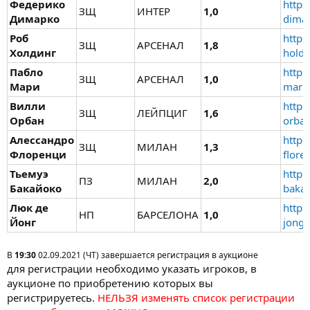
Федерико
https
ЗЩ
ИНТЕР
1,0
Димарко
dimar
Роб
https
ЗЩ
АРСЕНАЛ
1,8
Холдинг
holdi
Пабло
https
ЗЩ
АРСЕНАЛ
1,0
Мари
mari/
Вилли
https
ЗЩ
ЛЕЙПЦИГ
1,6
Орбан
orban
Алессандро
https
ЗЩ
МИЛАН
1,3
Флоренци
flore
Тьемуэ
https
ПЗ
МИЛАН
2,0
Бакайоко
bakay
Люк де
https
НП
БАРСЕЛОНА
1,0
Йонг
jong/
В
19:30
02.09.2021 (ЧТ) завершается регистрация в аукционе
для регистрации необходимо указать игроков, в
аукционе по приобретению которых вы
регистрируетесь.
НЕЛЬЗЯ изменять список регистрации