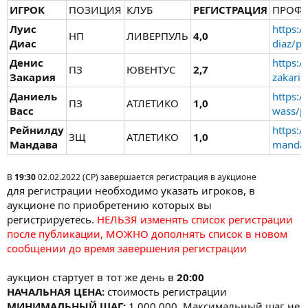
ИГРОК
ПОЗИЦИЯ
КЛУБ
РЕГИСТРАЦИЯ
ПРОФ
Луис
https:/
НП
ЛИВЕРПУЛЬ
4,0
Диас
diaz/pr
Денис
https:/
ПЗ
ЮВЕНТУС
2,7
Закария
zakaria
Даниель
https:/
ПЗ
АТЛЕТИКО
1,0
Васс
wass/pr
Рейнилду
https:/
ЗЩ
АТЛЕТИКО
1,0
Мандава
mandav
В
19:30
02.02.2022 (СР) завершается регистрация в аукционе
для регистрации необходимо указать игроков, в
аукционе по приобретению которых вы
регистрируетесь.
НЕЛЬЗЯ изменять список регистрации
после публикации, МОЖНО дополнять список в новом
сообщении до время завершения регистрации
аукцион стартует в тот же день в
20:00
НАЧАЛЬНАЯ ЦЕНА:
стоимость регистрации
МИНИМАЛЬНЫЙ ШАГ:
1 000 000. Максимальный шаг не