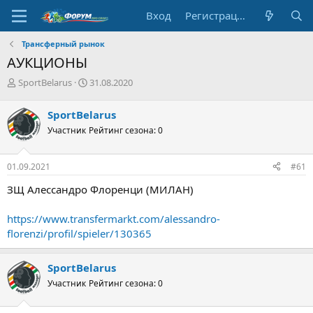
Вход
Регистрация
Трансферный рынок
АУКЦИОНЫ
А
Д
SportBelarus
31.08.2020
в
а
т
т
SportBelarus
о
а
Участник
Рейтинг сезона: 0
р
н
т
а
е
ч
01.09.2021
#61
м
а
ы
л
ЗЩ Алессандро Флоренци (МИЛАН)
а
https://www.transfermarkt.com/alessandro-
florenzi/profil/spieler/130365
SportBelarus
Участник
Рейтинг сезона: 0