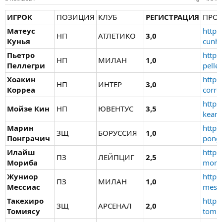
ИГРОК
ПОЗИЦИЯ
КЛУБ
РЕГИСТРАЦИЯ
ПРО
Матеус
https
НП
АТЛЕТИКО
3,0
Кунья
cunha
Пьетро
https
НП
МИЛАН
1,0
Пеллегри
pelle
Хоакин
https
НП
ИНТЕР
3,0
Корреа
corre
https
Мойзе Кин
НП
ЮВЕНТУС
3,5
kean/
Марин
https
ЗЩ
БОРУССИЯ
1,0
Понграчич
pongr
Илайш
https
ПЗ
ЛЕЙПЦИГ
2,5
Мориба
morib
Жуниор
https
ПЗ
МИЛАН
1,0
Мессиас
messi
Такехиро
https
ЗЩ
АРСЕНАЛ
2,0
Томиясу
tomiy