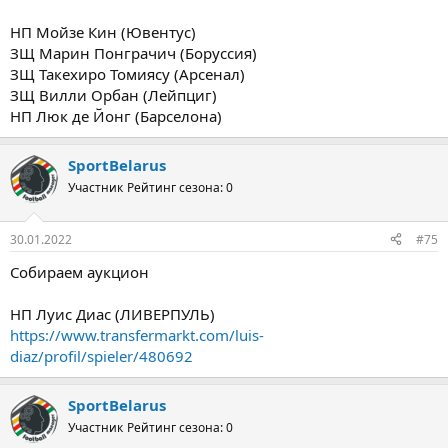
НП Мойзе Кин (Ювентус)
ЗЩ Марин Понграчич (Боруссия)
ЗЩ Такехиро Томиясу (Арсенал)
ЗЩ Вилли Орбан (Лейпциг)
НП Люк де Йонг (Барселона)
SportBelarus
Участник
Рейтинг сезона: 0
30.01.2022
#75
Собираем аукцион
НП Луис Диас (ЛИВЕРПУЛЬ)
https://www.transfermarkt.com/luis-
diaz/profil/spieler/480692
SportBelarus
Участник
Рейтинг сезона: 0