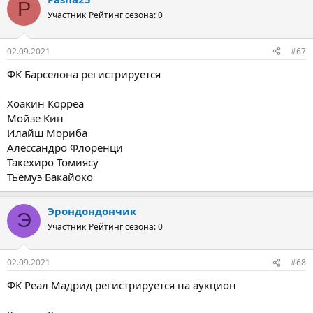
P
Участник
Рейтинг сезона: 0
02.09.2021
#67
ФК Барселона регистрируется
Хоакин Корреа
Мойзе Кин
Илайш Мориба
Алессандро Флоренци
Такехиро Томиясу
Тьемуэ Бакайоко
Эрондондончик
Э
Участник
Рейтинг сезона: 0
02.09.2021
#68
ФК Реал Мадрид регистрируется на аукцион