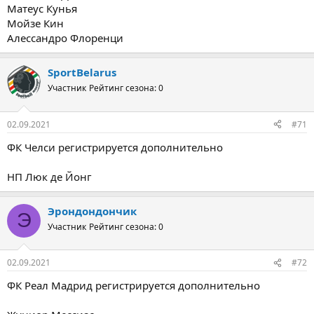
Матеус Кунья
Мойзе Кин
Алессандро Флоренци
SportBelarus
Участник
Рейтинг сезона: 0
02.09.2021
#71
ФК Челси регистрируется дополнительно
НП Люк де Йонг
Эрондондончик
Э
Участник
Рейтинг сезона: 0
02.09.2021
#72
ФК Реал Мадрид регистрируется дополнительно