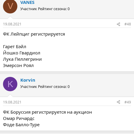
VANES
V
Участник
Рейтинг сезона: 0
19.08.2021
#48
ФК Лейпциг регистрируется
Гарет Бэйл
Йошко Гвардиол
Лука Пеллегрини
Эмерсон Роял
Korvin
K
Участник
Рейтинг сезона: 0
19.08.2021
#49
ФК Боруссия регистрируется на аукцион
Омар Ричардс
Фоде Балло-Туре