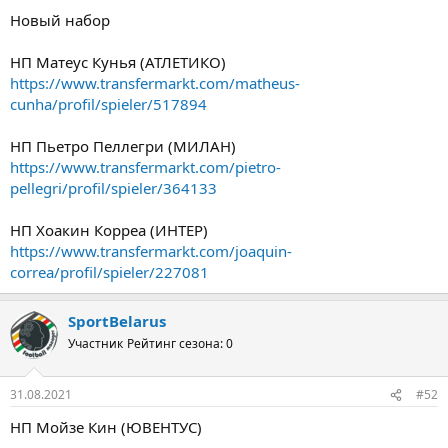
Новый набор
НП Матеус Кунья (АТЛЕТИКО)
https://www.transfermarkt.com/matheus-
cunha/profil/spieler/517894
НП Пьетро Пеллегри (МИЛАН)
https://www.transfermarkt.com/pietro-
pellegri/profil/spieler/364133
НП Хоакин Корреа (ИНТЕР)
https://www.transfermarkt.com/joaquin-
correa/profil/spieler/227081
SportBelarus
Участник
Рейтинг сезона: 0
31.08.2021
#52
НП Мойзе Кин (ЮВЕНТУС)