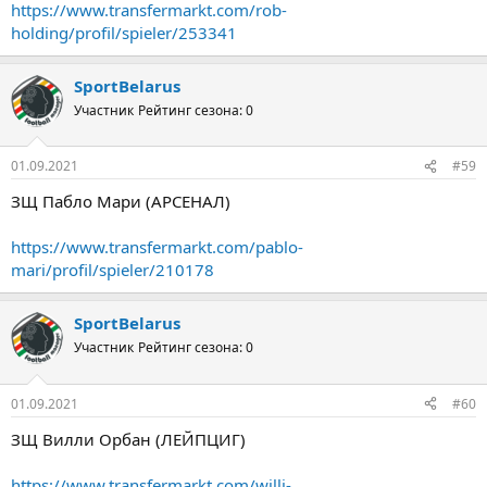
https://www.transfermarkt.com/rob-
holding/profil/spieler/253341
SportBelarus
Участник
Рейтинг сезона: 0
01.09.2021
#59
ЗЩ Пабло Мари (АРСЕНАЛ)
https://www.transfermarkt.com/pablo-
mari/profil/spieler/210178
SportBelarus
Участник
Рейтинг сезона: 0
01.09.2021
#60
ЗЩ Вилли Орбан (ЛЕЙПЦИГ)
https://www.transfermarkt.com/willi-