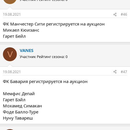
19.08.2021
#46
ФК Манчестер Сити регистрируется на аукцион
Микаел Кюизанс
Гарет Бейл
VANES
V
Участник
Рейтинг сезона: 0
19.08.2021
#47
ФК Бавария регистрируется на аукцион
Мемфис Депай
Гарет Бэйл
Мохамед Симакан
Фоде Балло-Туре
Нуну Тавареш