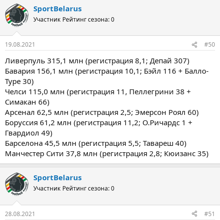
SportBelarus
Участник
Рейтинг сезона: 0
19.08.2021
#50
Ливерпуль 315,1 млн (регистрация 8,1; Депай 307)
Бавария 156,1 млн (регистрация 10,1; Бэйл 116 + Балло-
Туре 30)
Челси 115,0 млн (регистрация 11, Пеллегрини 38 +
Симакан 66)
Арсенал 62,5 млн (регистрация 2,5; Эмерсон Роял 60)
Боруссия 61,2 млн (регистрация 11,2; О.Ричардс 1 +
Гвардиол 49)
Барселона 45,5 млн (регистрация 5,5; Тавареш 40)
Манчестер Сити 37,8 млн (регистрация 2,8; Кюизанс 35)
SportBelarus
Участник
Рейтинг сезона: 0
28.08.2021
#51