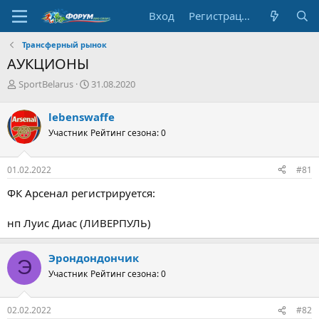
Вход
Регистрация
Трансферный рынок
АУКЦИОНЫ
А
Д
SportBelarus
31.08.2020
в
а
т
т
lebenswaffe
о
а
Участник
Рейтинг сезона: 0
р
н
т
а
е
ч
01.02.2022
#81
м
а
ы
л
ФК Арсенал регистрируется:
а
нп Луис Диас (ЛИВЕРПУЛЬ)
Эрондондончик
Э
Участник
Рейтинг сезона: 0
02.02.2022
#82