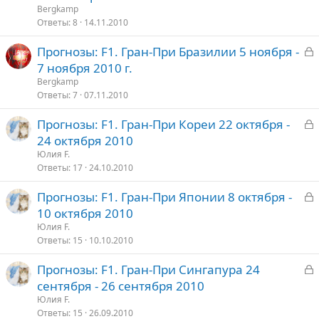
к
Bergkamp
р
Ответы
8
14.11.2010
З
Прогнозы: F1. Гран-При Бразилии 5 ноября -
т
а
7 ноября 2010 г.
о
к
Bergkamp
р
Ответы
7
07.11.2010
З
Прогнозы: F1. Гран-При Кореи 22 октября -
т
а
24 октября 2010
о
к
Юлия F.
р
Ответы
17
24.10.2010
З
Прогнозы: F1. Гран-При Японии 8 октября -
т
а
10 октября 2010
о
к
Юлия F.
р
Ответы
15
10.10.2010
З
Прогнозы: F1. Гран-При Сингапура 24
т
а
сентября - 26 сентября 2010
о
к
Юлия F.
р
Ответы
15
26.09.2010