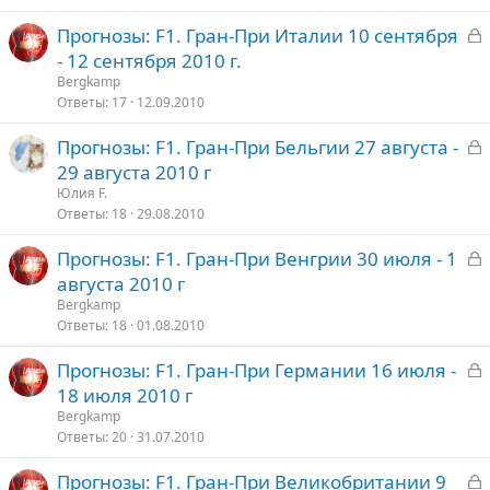
З
Прогнозы: F1. Гран-При Италии 10 сентября
т
а
- 12 сентября 2010 г.
о
к
Bergkamp
р
Ответы
17
12.09.2010
З
Прогнозы: F1. Гран-При Бельгии 27 августа -
т
а
29 августа 2010 г
о
к
Юлия F.
р
Ответы
18
29.08.2010
З
Прогнозы: F1. Гран-При Венгрии 30 июля - 1
т
а
августа 2010 г
о
к
Bergkamp
р
Ответы
18
01.08.2010
З
Прогнозы: F1. Гран-При Германии 16 июля -
т
а
18 июля 2010 г
о
к
Bergkamp
р
Ответы
20
31.07.2010
З
Прогнозы: F1. Гран-При Великобритании 9
т