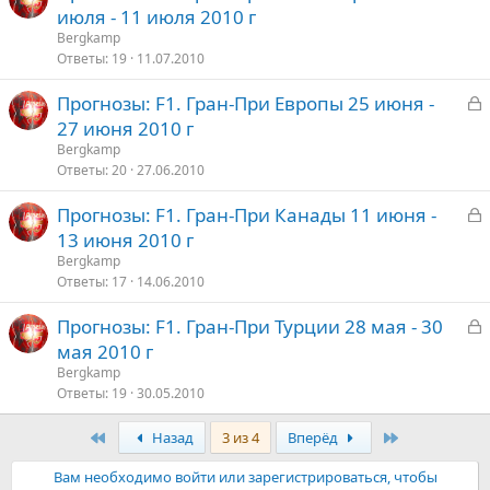
а
июля - 11 июля 2010 г
о
к
Bergkamp
р
Ответы
19
11.07.2010
З
Прогнозы: F1. Гран-При Европы 25 июня -
т
а
27 июня 2010 г
о
к
Bergkamp
р
Ответы
20
27.06.2010
З
Прогнозы: F1. Гран-При Канады 11 июня -
т
а
13 июня 2010 г
о
к
Bergkamp
р
Ответы
17
14.06.2010
З
Прогнозы: F1. Гран-При Турции 28 мая - 30
т
а
мая 2010 г
о
к
Bergkamp
р
Ответы
19
30.05.2010
Первый
Последняя
Назад
3 из 4
Вперёд
т
о
Вам необходимо войти или зарегистрироваться, чтобы