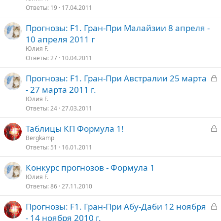
Ответы
19
17.04.2011
Прогнозы: F1. Гран-При Малайзии 8 апреля -
10 апреля 2011 г
Юлия F.
Ответы
27
10.04.2011
З
Прогнозы: F1. Гран-При Австралии 25 марта
а
- 27 марта 2011 г.
к
Юлия F.
р
Ответы
24
27.03.2011
З
Таблицы КП Формула 1!
т
а
Bergkamp
о
Ответы
51
16.01.2011
к
р
Конкурс прогнозов - Формула 1
Юлия F.
т
Ответы
86
27.11.2010
о
З
Прогнозы: F1. Гран-При Абу-Даби 12 ноября
а
- 14 ноября 2010 г.