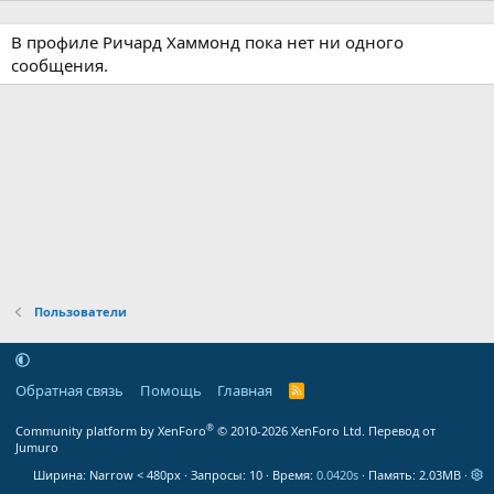
В профиле Ричард Хаммонд пока нет ни одного
сообщения.
Пользователи
Обратная связь
Помощь
Главная
R
S
S
®
Community platform by XenForo
© 2010-2026 XenForo Ltd.
Перевод от
Jumuro
Ширина
Запросы
10
Время
0.0420s
Память
2.03MB