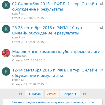
02-04 октября 2015 г. РФПЛ. 11 тур. Онлайн
К
п
обсуждение и результаты
р
копейкин
о
Ответы
29
04.10.2015
с
26-28 сентября 2015 г. РФПЛ. 10 тур.
К
п
Онлайн обсуждение и результаты
р
копейкин
о
Ответы
31
28.09.2015
с
Молодежные команды клубов премьер-лиги
Spartakfan
Ответы
607
25.09.2015
12-14 сентября 2015 г. РФПЛ. 8 тур. Онлайн
К
п
обсуждение и результаты
р
копейкин
о
Ответы
52
23.09.2015
с
Первый
Последняя
Назад
2 из 21
Вперёд
Вам необходимо войти или зарегистрироваться, чтобы