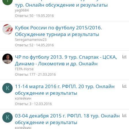
а
п
тур. Онлайн обсуждение и результаты
к
р
yag0684
р
о
Ответы
50
19.05.2016
ы
с
Кубок России по футболу 2015/2016.
т
Обсуждение турнира и результаты
о
Seregamamenov23
Ответы
52
14.05.2016
ЧР по футболу 2013. 9 тур. Спартак - ЦСКА,
п
Динамо - Локомотив и др. Онлайн
р
ГЕРА-Horse
о
Ответы
177
21.03.2016
с
11-14 марта 2016 г. РФПЛ. 20 тур. Онлайн
К
п
обсуждение и результаты
р
копейкин
о
Ответы
3
12.03.2016
с
03-04 декабря 2015 г. РФПЛ. 18 тур. Онлайн
К
п
обсуждение и результаты
р
копейкин