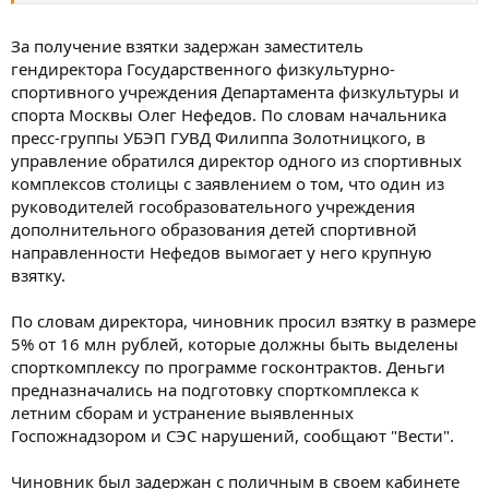
"Тот, кто несёт ответственность за подготовку к Олимпиаде,
За получение взятки задержан заместитель
должен нести ответственность и сейчас. Ответственные лица
гендиректора Государственного физкультурно-
должны будут принять мужественное решение и написать
спортивного учреждения Департамента физкультуры и
заявления. Если не смогут, мы им поможем", — передаёт слова
Медведева ИТАР-ТАСС.
спорта Москвы Олег Нефедов. По словам начальника
пресс-группы УБЭП ГУВД Филиппа Золотницкого, в
управление обратился директор одного из спортивных
комплексов столицы с заявлением о том, что один из
руководителей гособразовательного учреждения
дополнительного образования детей спортивной
направленности Нефедов вымогает у него крупную
взятку.
По словам директора, чиновник просил взятку в размере
5% от 16 млн рублей, которые должны быть выделены
спорткомплексу по программе госконтрактов. Деньги
предназначались на подготовку спорткомплекса к
летним сборам и устранение выявленных
Госпожнадзором и СЭС нарушений, сообщают "Вести".
Чиновник был задержан с поличным в своем кабинете