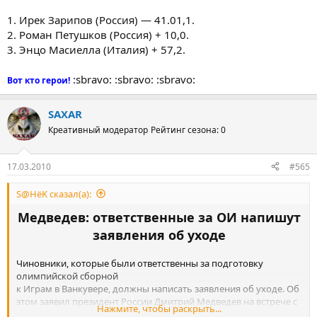
1. Ирек Зарипов (Россия) — 41.01,1.
2. Роман Петушков (Россия) + 10,0.
3. Энцо Масиелла (Италия) + 57,2.
:sbravo: :sbravo: :sbravo:
Вот кто герои!
SAXAR
Креативный модератор
Рейтинг сезона: 0
17.03.2010
#565
S@HёK сказал(а):
Медведев: ответственные за ОИ напишут
заявления об уходе
Чиновники, которые были ответственны за подготовку
олимпийской сборной
к Играм в Ванкувере, должны написать заявления об уходе. Об
этом заявил президент России Дмитрий Медведев на встрече с
Нажмите, чтобы раскрыть...
руководством партии "Единая Россия".