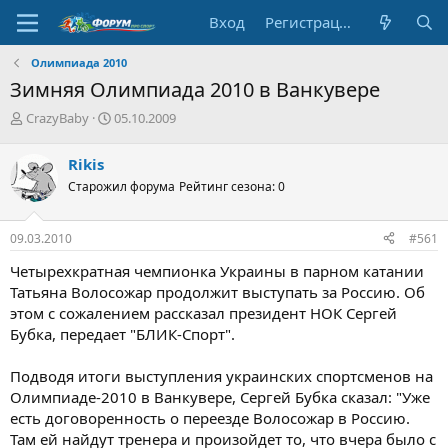
Вход
Регистрация
Олимпиада 2010
Зимняя Олимпиада 2010 в Ванкувере
А
Д
CrazyBaby
05.10.2009
в
а
т
т
Rikis
о
а
Старожил форума
Рейтинг сезона: 0
р
н
т
а
е
ч
09.03.2010
#561
м
а
ы
л
Четырехкратная чемпионка Украины в парном катании
а
Татьяна Волосожар продолжит выступать за Россию. Об
этом с сожалением рассказал президент НОК Сергей
Бубка, передает "БЛИК-Спорт".
Подводя итоги выступления украинских спортсменов на
Олимпиаде-2010 в Ванкувере, Сергей Бубка сказал: "Уже
есть договоренность о переезде Волосожар в Россию.
Там ей найдут тренера и произойдет то, что вчера было с