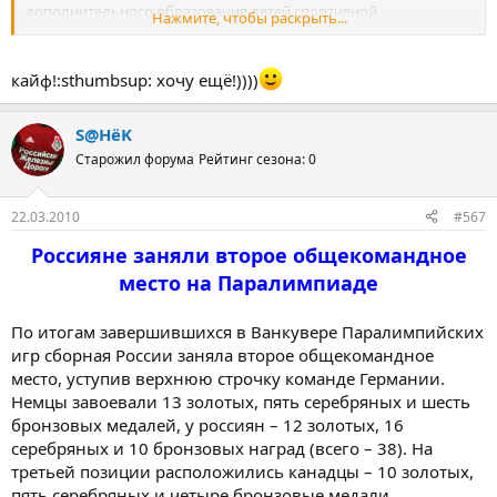
дополнительного образования детей спортивной
Нажмите, чтобы раскрыть...
направленности Нефедов вымогает у него крупную взятку.
По словам директора, чиновник просил взятку в размере 5% от
кайф!:sthumbsup: хочу ещё!))))
16 млн рублей, которые должны быть выделены
спорткомплексу по программе госконтрактов. Деньги
предназначались на подготовку спорткомплекса к летним
S@HёK
сборам и устранение выявленных Госпожнадзором и СЭС
Старожил форума
Рейтинг сезона: 0
нарушений, сообщают "Вести".
Чиновник был задержан с поличным в своем кабинете после
22.03.2010
#567
получения 827 тыс. рублей.
Россияне заняли второе общекомандное
Против Нефедова возбуждено уголовное дело по статье
место на Паралимпиаде
"Получение взятки" УК РФ. Он арестован по решению суда.
По итогам завершившихся в Ванкувере Паралимпийских
http://www.newstube.ru/tag/oleg-nefedov
игр сборная России заняла второе общекомандное
место, уступив верхнюю строчку команде Германии.
Немцы завоевали 13 золотых, пять серебряных и шесть
бронзовых медалей, у россиян – 12 золотых, 16
серебряных и 10 бронзовых наград (всего – 38). На
третьей позиции расположились канадцы – 10 золотых,
пять серебряных и четыре бронзовые медали.