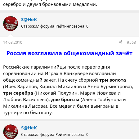
серебро и двумя бронзовыми медалями.
S@HёK
Старожил форума
Рейтинг сезона: 0
14.03.2010
#563
Россия возглавила общекомандный зачёт
Российские паралимпийцы после первого дня
соревнований на Играх в Ванкувере возглавили
общекомандный зачёт. На счету сборной
три золота
(Ирек Зарипов, Кирилл Михайлов и Анна Бурмистрова),
три серебра
(Николай Полухин, Мария Иовлева и
Любовь Васильева),
две бронзы
(Алена Горбунова и
Михалина Лысова). Все медали были выиграны в
турнире по биатлону.
S@HёK
Старожил форума
Рейтинг сезона: 0