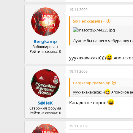
19.11.2009
S@HёK сказал(а):
Лучше бы нашего чебурашку на
Bergkamp
Заблокирован
Рейтинг сезона: 0
ууухахахахаха))))
японское
19.11.2009
Bergkamp сказал(а):
ууухахахахаха))))
японское а
Канадское порно!
S@HёK
Старожил форума
Рейтинг сезона: 0
19.11.2009