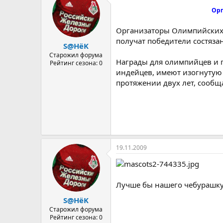
Орг
Организаторы Олимпийских 
получат победители состяза
S@HёK
Старожил форума
Награды для олимпийцев и 
Рейтинг сезона: 0
индейцев, имеют изогнутую ф
протяжении двух лет, сооб
19.11.2009
Лучше бы нашего чебурашку
S@HёK
Старожил форума
Рейтинг сезона: 0