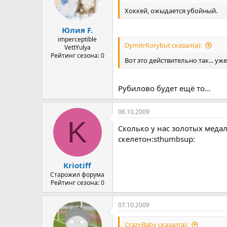
Хоккей, ожыдается убойный.
Юлия F.
imperceptible
DymitrKorybut сказал(а):
VettYulya
Рейтинг сезона: 0
Вот это действительно так... уже
Рубилово будет ещё то...
06.10.2009
K
Сколько у нас золотых меда
скелетон:sthumbsup:
Kriotiff
Старожил форума
Рейтинг сезона: 0
07.10.2009
CrazyBaby сказал(а):