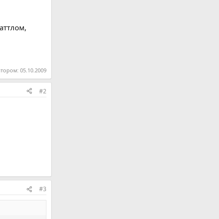
аттлом,
атором:
05.10.2009
#2
#3