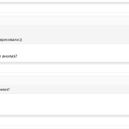
рисовали.))
 анимэ?
нимэ?