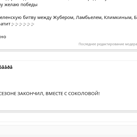
му желаю победы
 вселенскую битву между Жубером, Ламбьелем, Климкиным, Б
;- ;- ;- ;- ;- ;-
сно
Последнее редактирование модер
êóâåðå
ЕЗОНЕ ЗАКОНЧИЛ, ВМЕСТЕ С СОКОЛОВОЙ!