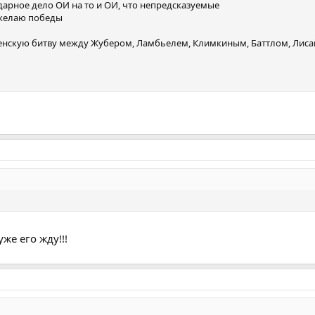
одарное дело ОИ на то и ОИ, что непредсказуемые
 желаю победы
еленскую битву между Жубером, Ламбьелем, Климкиным, Баттлом, Лис
уже его жду!!!