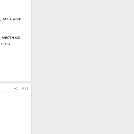
, которые
 местных
ся на
#11