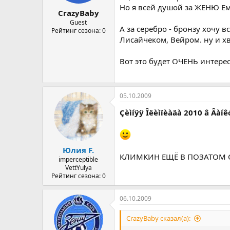
а
Но я всей душой за ЖЕНЮ Е
CrazyBaby
Guest
А за серебро - бронзу хочу
Рейтинг сезона: 0
Лисайчеком, Вейром. ну и хватит 
Вот это будет ОЧЕНЬ интере
05.10.2009
Çèìíÿÿ Îëèìïèàäà 2010 â Âàí
Юлия F.
КЛИМКИН ЕЩЁ В ПОЗАТОМ С
imperceptible
VettYulya
Рейтинг сезона: 0
06.10.2009
CrazyBaby сказал(а):