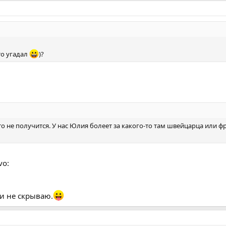
то угадал
)?
то не получится. У нас Юлия болеет за какого-то там швейцарца или ф
vo:
 и не скрываю.