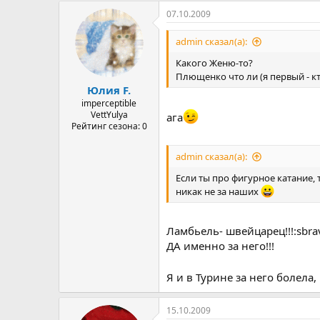
07.10.2009
admin сказал(а):
Какого Женю-то?
Плющенко что ли (я первый - к
Юлия F.
imperceptible
VettYulya
ага
Рейтинг сезона: 0
admin сказал(а):
Если ты про фигурное катание, 
никак не за наших
Ламбьель- швейцарец!!!:sbra
ДА именно за него!!!
Я и в Турине за него болела,
15.10.2009