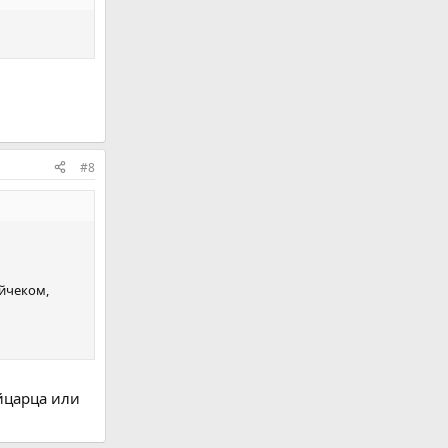
#8
айчеком,
ейцарца или