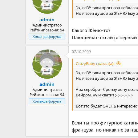
Эх, всВё-таки прогноза неблаг
Но я всей душой за ЖЕНЮ Ему
admin
Администратор
Какого Женю-то?
Рейтинг сезона: 94
Команда форума
Плющенко что ли (я первый 
07.10.2009
CrazyBaby сказал(а):
Эх, всВё-таки прогноза неблаг
Но я всей душой за ЖЕНЮ Ему
admin
А за серебро - бронзу хочу вс
Администратор
Вейром. ну и хватит ;- ;- ;- ;- ;- ;-
Рейтинг сезона: 94
Команда форума
Вот это будет ОЧЕНЬ интересно
Если ты про фигурное катани
француза, но никак не за н