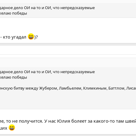
одарное дело ОИ на то и ОИ, что непредсказуемые
 желаю победы
- кто угадал
)?
одарное дело ОИ на то и ОИ, что непредсказуемые
 желаю победы
еленскую битву между Жубером, Ламбьелем, Климкиным, Баттлом, Лис
е, то не получится. У нас Юлия болеет за какого-то там шв
аших