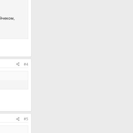
айчеком,
#4
#5