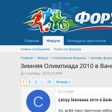
Главная
Форум
Конкурсы прогнозов
Новые сообщения
Поиск по форуму
Главная
Форум
Спортивные форумы
Архивы фору
Зимняя Олимпиада 2010 в Ван
А
Д
CrazyBaby
05.10.2009
в
а
1
2
3
...
29
Вперёд
т
т
о
а
р
н
05.10.2009
т
а
C
Çèìíÿÿ Îëèìïèàäà 2010 â Âàí
е
ч
м
а
ы
л
Эх, всВё-таки прогноза небл