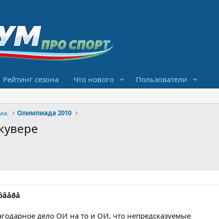
Рейтинг сезона
Что нового
Пользователи
ма.
Олимпиада 2010
кувере
êóâåðå
агодарное дело ОИ на то и ОИ, что непредсказуемые