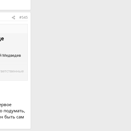
#545
де
ий Медведев
Ответственные
можем", —
ервое
о подумать,
ен быть сам