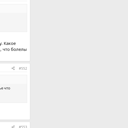
. Какое
, что болелы
#552
ье что
#553