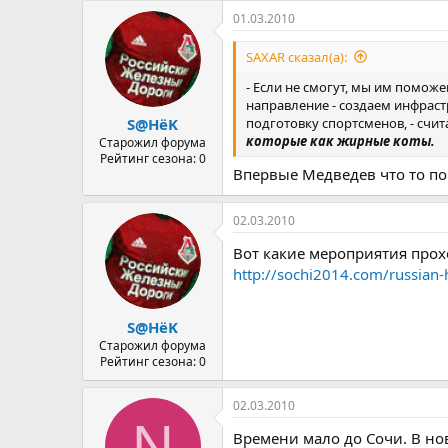
01.03.2010
SAXAR сказал(а):
- Если не смогут, мы им поможе
направление - создаем инфраст
подготовку спортсменов, - счит
S@HёK
которые как жирные коты.
Старожил форума
Рейтинг сезона: 0
Впервые Медведев что то по 
02.03.2010
Вот какие мероприятия прох
http://sochi2014.com/russian
S@HёK
Старожил форума
Рейтинг сезона: 0
02.03.2010
N
Времени мало до Сочи. В нов