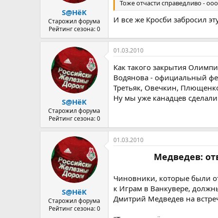
а
Тоже отчасти справедливо - оо
S@HёK
И все же Кросби забросил эт
Старожил форума
Рейтинг сезона: 0
01.03.2010
Как такого закрытия Олимпи
Водянова - официальный фей
Третьяк, Овечкин, Плющенко
Ну мы уже канадцев сделали
S@HёK
Старожил форума
Рейтинг сезона: 0
01.03.2010
Медведев: от
Чиновники, которые были о
к Играм в Ванкувере, должн
S@HёK
Дмитрий Медведев на встреч
Старожил форума
Рейтинг сезона: 0