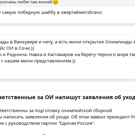
оооочень любят там хоккей!
у самую победную шайбу в овертайме!:sbravo:
ады в Ванкувере и нету, а есть мини-открытие Олимпиады 
с ОИ в Сочи.))
 и Роднина. Навка и Кастамаров на берегу Черного моря та
 с нашем мини-представлением.))
ветственные за ОИ напишут заявления об ухо
тветственны за подготовку олимпийской сборной
ы написать заявления об уходе. Об этом заявил президент Р
е с руководством партии "Единая Россия".