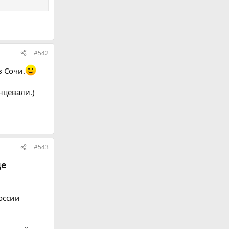
#542
в Сочи.
нцевали.)
#543
де
оссии