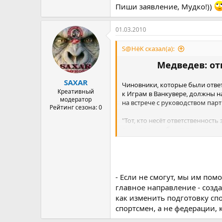
Пиши заявление, Мудко!))
01.03.2010
S@HёK сказал(а):
Медведев: от
SAXAR
Чиновники, которые были отве
Креативный
к Играм в Ванкувере, должны н
модератор
на встрече с руководством парт
Рейтинг сезона: 0
"Тот, кто несёт ответственност
лица должны будут принять муж
передаёт слова Медведева ИТАР
- Если не смогут, мы им пом
главное направление - созд
как изменить подготовку спо
спортсмен, а не федерации,