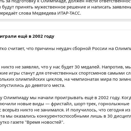
ость за подготовку к Олимпиаде, должен нести ответственнос
будут принять мужественное решение и написать заявлени
передаёт слова Медведева ИТАР-ТАСС.
играли ещё в 2002 году
ко считает, что причины неудач сборной России на Олимп
икто не заявлял, что у нас будет 30 медалей. Напротив, м
кие игры станут для отечественных спортсменов самыми с
ольких олимпийских циклов, на чемпионатах мира по зим
опустились до девятого места.
эту Олимпиаду мы начали проигрывать ещё в 2002 году. Когд
лючили новые виды — фристайл, шорт-трек, горнолыжные
всерьёз никто не занимался. И получилось, что сегодня из
рта мы оказались конкурентоспособными лишь в 30 дисципл
тко газете "Время новостей".