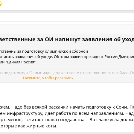
ветственные за ОИ напишут заявления об ухо
тственны за подготовку олимпийской сборной
аписать заявления об уходе. Об этом заявил президент России Дмитр
ии "Единая Россия".
ь за подготовку к Олимпиаде, должен нести ответственность и сейчас. 
Нажмите, чтобы раскрыть...
ественное решение и написать заявления. Если не смогут, мы им по
-ТАСС.
ожем. Надо без всякой раскачки начать подготовку к Сочи. П
аем инфраструктуру, идет работа по всем направлениям. Над
ртсменов, - считает глава государства. - Во главе угла долж
 которые как жирные коты.