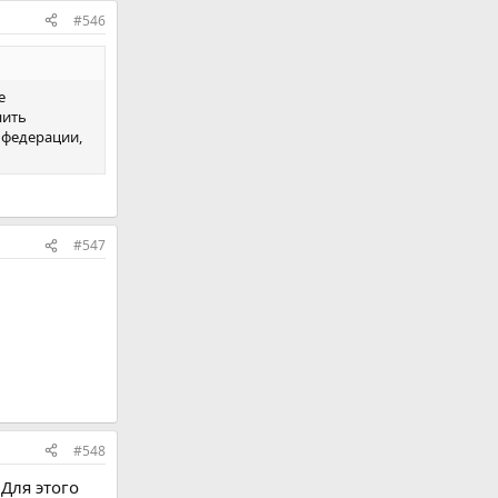
#546
е
нить
е федерации,
#547
#548
Для этого