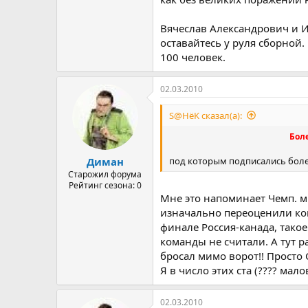
Вячеслав Александрович и 
оставайтесь у руля сборной.
100 человек.
02.03.2010
S@HёK сказал(а):
Бол
под которым подписались боле
Диман
Старожил форума
Рейтинг сезона: 0
Мне это напоминает Чемп. м
изначально переоценили ком
финале Россия-канада, такое
команды не считали. А тут р
бросал мимо ворот!! Просто
Я в число этих ста (???? мал
02.03.2010