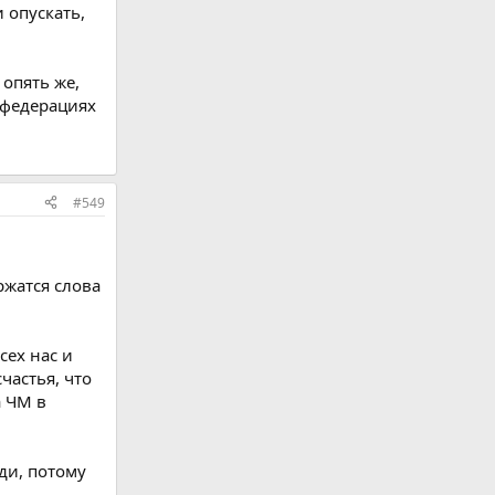
 опускать,
 опять же,
в федерациях
#549
ржатся слова
сех нас и
частья, что
а ЧМ в
ди, потому