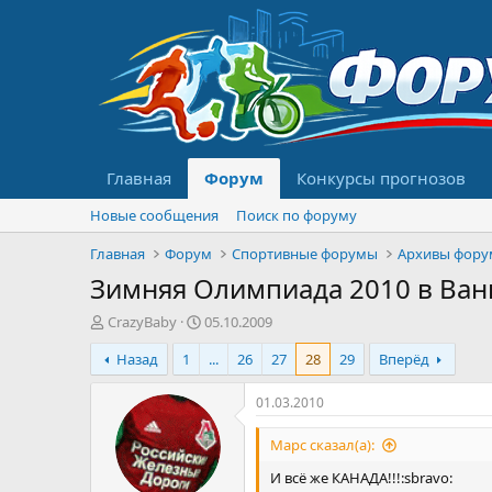
Главная
Форум
Конкурсы прогнозов
Новые сообщения
Поиск по форуму
Главная
Форум
Спортивные форумы
Архивы фору
Зимняя Олимпиада 2010 в Ван
А
Д
CrazyBaby
05.10.2009
в
а
Назад
1
...
26
27
28
29
Вперёд
т
т
о
а
р
н
01.03.2010
т
а
е
ч
Марс сказал(а):
м
а
И всё же КАНАДА!!!:sbravo:
ы
л