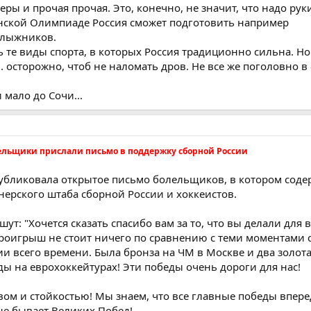
еры и прочая прочая. Это, конечно, не значит, что надо руки
инской Олимпиаде Россия сможет подготовить например
олыжников.
 те виды спорта, в которых Россия традиционно сильна. Но
. осторожно, чтоб не наломать дров. Не все же поголовно 
мало до Сочи...
ельщики прислали письмо в поддержку сборной России
убликовала открытое письмо болельщиков, в котором соде
нерского штаба сборной России и хоккеистов.
т: "Хочется сказать спасибо вам за то, что вы делали для в
роигрыш не стоит ничего по сравнению с теми моментами с
и всего времени. Была бронза на ЧМ в Москве и два золот
ы на еврохоккейтурах! Эти победы очень дороги для нас!
м и стойкостью! Мы знаем, что все главные победы впере
не бывает Великих Побед!