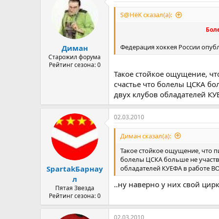
S@HёK сказал(а):
Бол
Федерация хоккея России опуб
Диман
Старожил форума
Рейтинг сезона: 0
Такое стойкое ощущение, чт
счастье что болелы ЦСКА бол
двух клубов обладателей КУЕ
02.03.2010
Диман сказал(а):
Такое стойкое ощущение, что п
болелы ЦСКА больше не участву
обладателей КУЕФА в работе ВОБ
SpartakБарнау
л
..ну наверно у них свой ци
Пятая Звезда
Рейтинг сезона: 0
02.03.2010