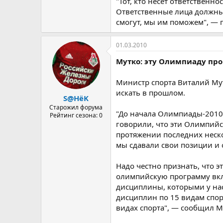
"Тот, кто несёт ответственн
Ответственные лица должны 
смогут, мы им поможем", — 
01.03.2010
Мутко: эту Олимпиаду про
Министр спорта Виталий Мут
искать в прошлом.
S@HёK
Старожил форума
"До начала Олимпиады-2010 н
Рейтинг сезона: 0
говорили, что эти Олимпийс
протяжении последних неск
мы сдавали свои позиции и 
Надо честно признать, что 
олимпийскую программу вк
дисциплины, которыми у нас 
дисциплин по 15 видам спо
видах спорта", — сообщил Му