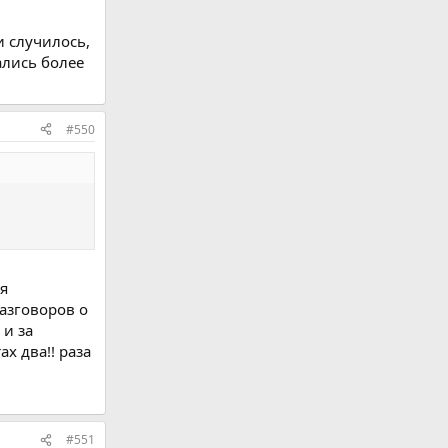
 случилось,
ались более
#550
ся
азговоров о
 и за
х два!! раза
#551