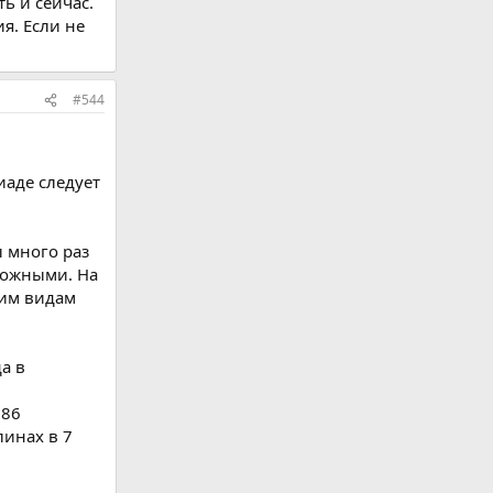
ть и сейчас.
я. Если не
#544
иаде следует
ы много раз
ложными. На
ним видам
а в
 86
инах в 7