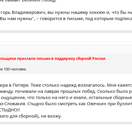
Игорь Владимирович, вы нужны нашему хоккею и, что бы ни
 Вы нам нужны", – говорится в письме, под которым подпис
ельщики прислали письмо в поддержку сборной России
е 100 человек.
ира в Питере. Тоже столько надежд возлагалось. Мне кажет
анду. почивали на лаврах прошлых побед. Сколько было р
 ощущение, что только на него и ехали, остальные сборные
аз-Словакия. Стыдно было смотреть как Овечкин при буллита
 СТЫДНО!!
овато для сборной), не вхожу.