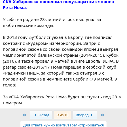
СКА-Хабаровск» пополнил полузащитник японец
Рета Нома.
У себя на родине 28-летний игрок выступал за
любительские команды.
В 2013 году футболист уехал в Европу, где подписал
контракт с «Рударом» из Черногории. За три с
половиной сезона со своей командой японец выиграл
Чемпионат этой балканской страны (2014-2015), Кубок
(2016), а также провел 9 матчей в Лиге Европы УЕФА. В
разгар сезона-2016/17 Нома перешел в сербский клуб
«Раднички Ниш», за который так же отыграл 3 с
половиной сезона в чемпионате Сербии (79 матчей, 9
голов).
За «СКА-Хабаровск» Рета Нома будет выступать под 28-м
номером.
Первый
Последняя
Назад
9 из 10
Вперёд
Для ответа нужно войти/зарегистрироваться