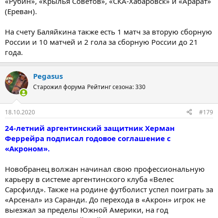
«Рубин», «Крылья Советов», «СКА-Хабаровск» и «Арарат»
(Ереван).
На счету Баляйкина также есть 1 матч за вторую сборную
России и 10 матчей и 2 гола за сборную России до 21
года.
Pegasus
Старожил форума
Рейтинг сезона: 330
18.10.2020
#179
24-летний аргентинский защитник Херман
Феррейра подписал годовое соглашение с
«Акроном».
Новобранец волжан начинал свою профессиональную
карьеру в системе аргентинского клуба «Велес
Сарсфилд». Также на родине футболист успел поиграть за
«Арсенал» из Саранди. До перехода в «Акрон» игрок не
выезжал за пределы Южной Америки, на год