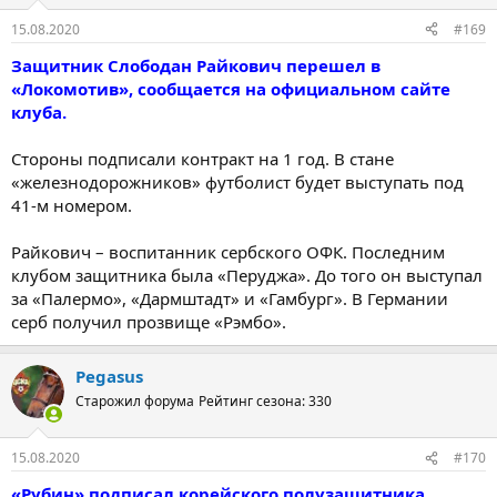
15.08.2020
#169
Защитник Слободан Райкович перешел в
«Локомотив», сообщается на официальном сайте
клуба.
Стороны подписали контракт на 1 год. В стане
«железнодорожников» футболист будет выступать под
41-м номером.
Райкович – воспитанник сербского ОФК. Последним
клубом защитника была «Перуджа». До того он выступал
за «Палермо», «Дармштадт» и «Гамбург». В Германии
серб получил прозвище «Рэмбо».
Pegasus
Старожил форума
Рейтинг сезона: 330
15.08.2020
#170
«Рубин» подписал корейского полузащитника.