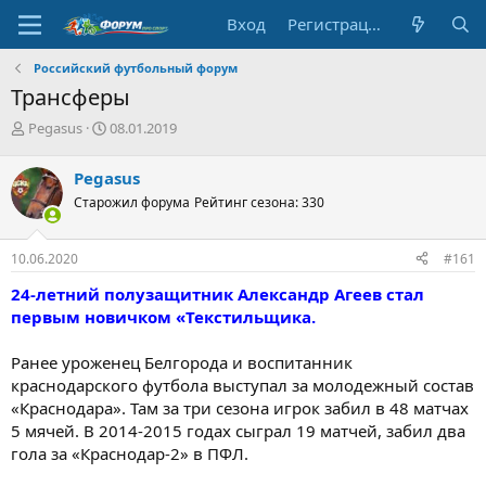
Вход
Регистрация
Российский футбольный форум
Трансферы
А
Д
Pegasus
08.01.2019
в
а
т
т
Pegasus
о
а
Старожил форума
Рейтинг сезона: 330
р
н
т
а
е
ч
10.06.2020
#161
м
а
ы
л
24-летний полузащитник Александр Агеев стал
а
первым новичком «Текстильщика.
Ранее уроженец Белгорода и воспитанник
краснодарского футбола выступал за молодежный состав
«Краснодара». Там за три сезона игрок забил в 48 матчах
5 мячей. В 2014-2015 годах сыграл 19 матчей, забил два
гола за «Краснодар-2» в ПФЛ.