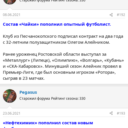
Старожил форума
Рейтинг сезона: 330
08.06.2021
#192
Состав «Чайки» пополнил опытный футболист.
Клуб из Песчанокопского подписал контракт на два года
с 32-летним полузащитником Олегом Алейником.
Ранее уроженец Ростовской области выступал за
«Металлург» (Липецк), «Олимпию», «Волгарь», «Кубань»
и «СКА-Хабаровск». Минувший сезон Алейник провел в
Премьер-Лиге, где был основным игроком «Ротора»,
сыграв в 23 матчах.
Pegasus
Старожил форума
Рейтинг сезона: 330
23.06.2021
#193
«Нефтехимик» пополнил состав новым