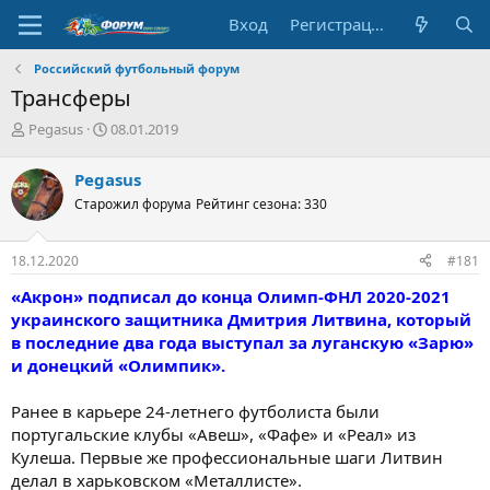
Вход
Регистрация
Российский футбольный форум
Трансферы
А
Д
Pegasus
08.01.2019
в
а
т
т
Pegasus
о
а
Старожил форума
Рейтинг сезона: 330
р
н
т
а
е
ч
18.12.2020
#181
м
а
ы
л
«Акрон» подписал до конца Олимп-ФНЛ 2020-2021
а
украинского защитника Дмитрия Литвина, который
в последние два года выступал за луганскую «Зарю»
и донецкий «Олимпик».
Ранее в карьере 24-летнего футболиста были
португальские клубы «Авеш», «Фафе» и «Реал» из
Кулеша. Первые же профессиональные шаги Литвин
делал в харьковском «Металлисте».