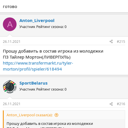
готово
Anton_Liverpool
A
Участник
Рейтинг сезона: 0
26.11.2021
#215
Прошу добавить в состав игрока из молодежки
ПЗ Тайлер Мортон(ЛИВЕРПУЛЬ)
https://www.transfermarkt.ru/tyler-
morton/profil/spieler/618494
SportBelarus
Участник
Рейтинг сезона: 0
26.11.2021
#216
Anton_Liverpool сказал(а):
Прошу добавить в состав игрока из молодежки