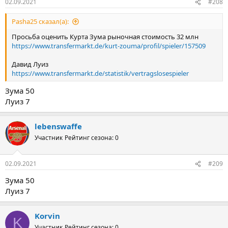
02.09.2021
#208
Pasha25 сказал(а):
Просьба оценить Курта Зума рыночная стоимость 32 млн
https://www.transfermarkt.de/kurt-zouma/profil/spieler/157509
Давид Луиз
https://www.transfermarkt.de/statistik/vertragslosespieler
Зума 50
Луиз 7
lebenswaffe
Участник
Рейтинг сезона: 0
02.09.2021
#209
Зума 50
Луиз 7
Korvin
K
Участник
Рейтинг сезона: 0