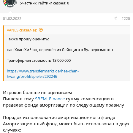
Участник
Рейтинг сезона: 0
01.02.2022
#220
VANES сказал(а):
Также прошу оценить:
нап Хван Хи Чан, перешёл из Лейпцига в Вулверхэмптон
Трансферная стоимость 13 000 000
https://www.transfermarkt.de/hee-chan-
hwang/profil/spieler/292246
Игроков больше не оцениваем
Пишем в тему
SBFM_Finance
сумму компенсации в
пределах фонда амортизации по следующему правилу
Порядок использования амортизационного фонда
Амортизационный фонд может быть использован в двух
случаях: