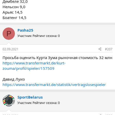
Дембеле 32,0
Нельсон 9,0
Арьяс 14,5
Боатенг 14,5
Pasha25
P
Участник
Рейтинг сезона: 0
02.09.2021
#207
Просьба оценить Курта Зума рыночная стоимость 32 млн
https://www.transfermarkt.de/kurt-
zouma/profil/spieler/157509
Давид Луиз
https://www.transfermarkt.de/statistik/vertragslosespieler
SportBelarus
Участник
Рейтинг сезона: 0