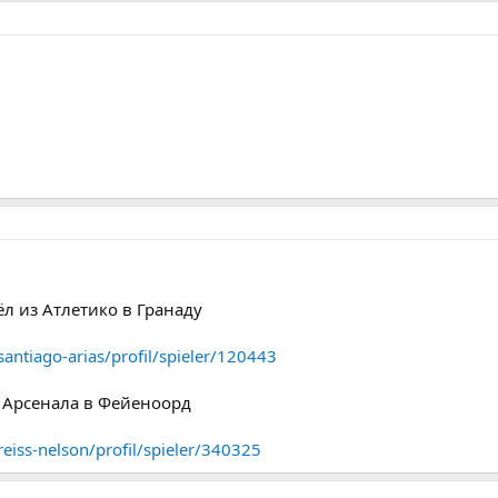
ёл из Атлетико в Гранаду
antiago-arias/profil/spieler/120443
з Арсенала в Фейеноорд
eiss-nelson/profil/spieler/340325