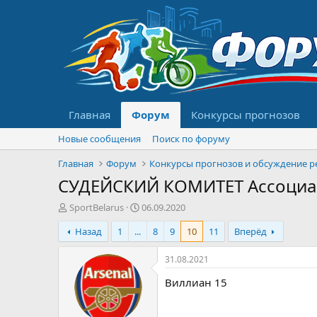
Главная
Форум
Конкурсы прогнозов
Новые сообщения
Поиск по форуму
Главная
Форум
СУДЕЙСКИЙ КОМИТЕТ Ассоциа
А
Д
SportBelarus
06.09.2020
в
а
Назад
1
...
8
9
10
11
Вперёд
т
т
о
а
р
н
31.08.2021
т
а
Виллиан 15
е
ч
м
а
ы
л