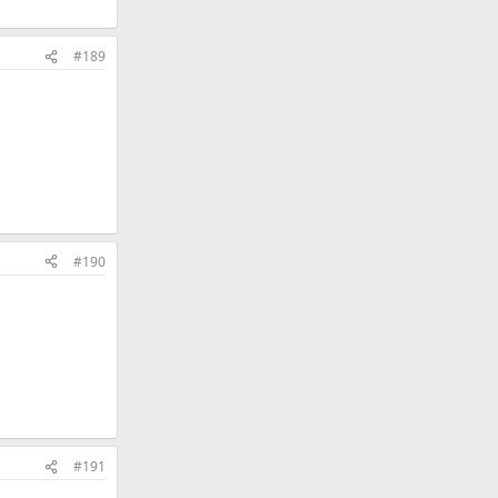
#189
#190
#191