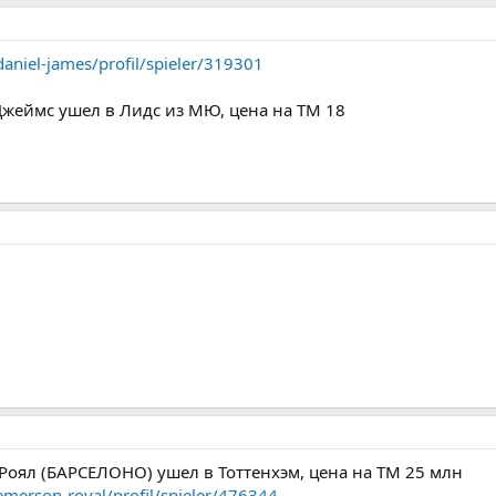
daniel-james/profil/spieler/319301
жеймс ушел в Лидс из МЮ, цена на ТМ 18
оял (БАРСЕЛОНО) ушел в Тоттенхэм, цена на ТМ 25 млн
emerson-royal/profil/spieler/476344