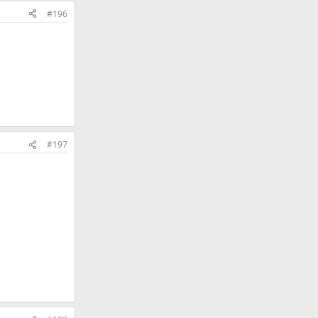
#196
#197