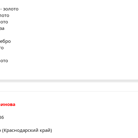
- золото
лото
лото
за
ребро
то
лото
аинова
86
о (Краснодарский край)