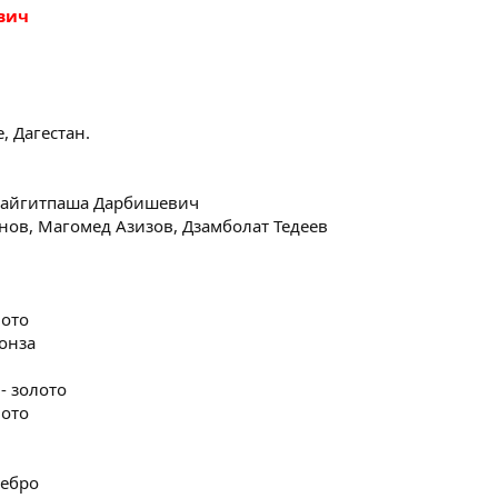
вич
, Дагестан.
Сайгитпаша Дарбишевич
нов, Магомед Азизов, Дзамболат Тедеев
лото
онза
- золото
лото
ребро