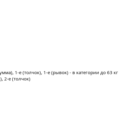
ма), 1-е (толчок), 1-е (рывок) - в категории до 63 кг
), 2-е (толчок)