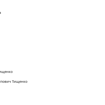
а
Тищенко
ипович Тищенко