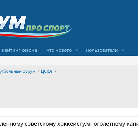
Рейтинг сезона
Что нового
Пользователи
футбольный форум
ЦСКА
вленному советскому хоккеисту,многолетнему кап