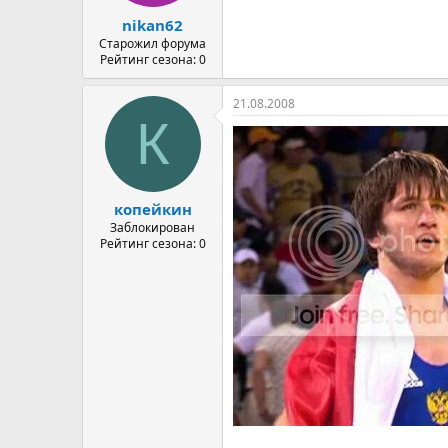
а
nikan62
Старожил форума
Рейтинг сезона: 0
21.08.2008
К
копейкин
Заблокирован
Рейтинг сезона: 0