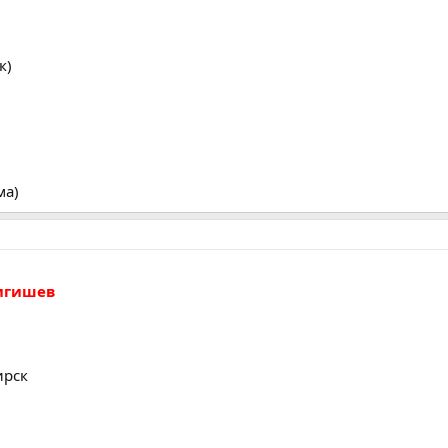
к)
ма)
игишев
ирск