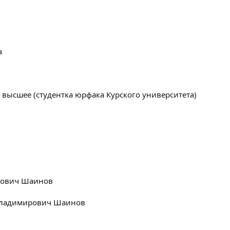
а
высшее (студентка юрфака Курского университета)
рович Шаинов
Владимирович Шаинов