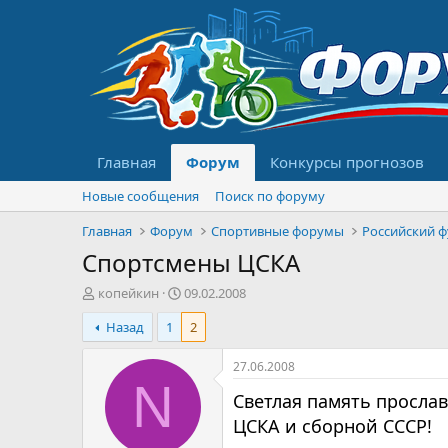
Главная
Форум
Конкурсы прогнозов
Новые сообщения
Поиск по форуму
Главная
Форум
Спортивные форумы
Российский 
Спортсмены ЦСКА
А
Д
копейкин
09.02.2008
в
а
Назад
1
2
т
т
о
а
р
н
27.06.2008
т
а
N
Светлая память просла
е
ч
м
а
ЦСКА и сборной СССР!
ы
л