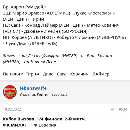
Вр: Аарон Рамсдейл
ЗЩ: Марио Эрмосо (АТЛЕТИКО) - Лукас Клостерманн
(ЛЕЙПЦИГ) - Тирни
ПЗ: Сака - Конрад Лаймер (ЛЕЙПЦИГ) - Матео Ковачич
(ЧЕЛСИ) - Джованни Рейна (БОРУССИЯ)
НП: Корреа (АТЛЕТИКО) - Роберто Фирмино (ЛИВЕРПУЛЬ)
- Луис Диас (ЛИВЕРПУЛЬ)
Замены: зщ Дензел Думфрис (ИНТЕР) - пз Раде Крунич
(МИЛАН) - нп Николя Пепе
Пенальти: Тирни - Диас - Сака - Ковачич - ЛАймер
lebenswaffe
Участник
Рейтинг сезона: 0
18.02.2022
#534
Кубок Вызова. 1/4 финала. 2-й матч.
ФК МИЛАН
- ФК Бавария