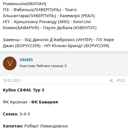
Романьоли(МИЛАН)
ПЗ: - Фабиньо(ЛИВЕРПУЛЬ) - Тиаго
Алькантара(ЛИВЕРПУЛЬ) - Каземиро (РЕАЛ)
НП: - Криштиану Роналду (МЮ) - Кингсли
Коман(БАВАРИЯ) - Пауло Дибала (ЮВЕНТУС)
Замены: - ЗЩ Данило Д`Амброзио (ИНТЕР) - ПЗ Эмре
Джан (БОРУССИЯ) - НП Юлиан Брандт (БОРУССИЯ)
VANES
V
Участник
Рейтинг сезона: 0
18.02.2022
#522
Кубок СБФМ. Тур 3
ФК Арсенал -
ФК Бавария
Схема:
3-4-3
Капитан:
Роберт Левандовски