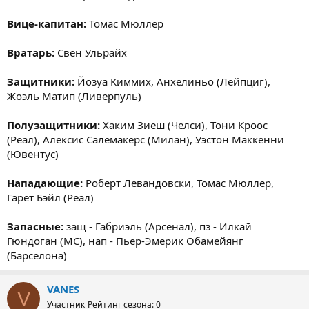
Вице-капитан:
Томас Мюллер
Вратарь:
Свен Ульрайх
Защитники:
Йозуа Киммих, Анхелиньо (Лейпциг),
Жоэль Матип (Ливерпуль)
Полузащитники:
Хаким Зиеш (Челси), Тони Кроос
(Реал), Алексис Салемакерс (Милан), Уэстон Маккенни
(Ювентус)
Нападающие:
Роберт Левандовски, Томас Мюллер,
Гарет Бэйл (Реал)
Запасные:
защ - Габриэль (Арсенал), пз - Илкай
Гюндоган (МС), нап - Пьер-Эмерик Обамейянг
(Барселона)
VANES
V
Участник
Рейтинг сезона: 0