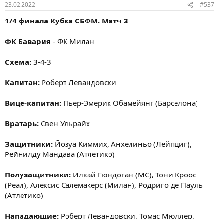
23.02.2022
#537
1/4 финала Кубка СБФМ. Матч 3
ФК Бавария
- ФК Милан
Схема:
3-4-3
Капитан:
Роберт Левандовски
Вице-капитан:
Пьер-Эмерик Обамейянг (Барселона)
Вратарь:
Свен Ульрайх
Защитники:
Йозуа Киммих, Анхелиньо (Лейпциг),
Рейнилду Мандава (Атлетико)
Полузащитники:
Илкай Гюндоган (МС), Тони Кроос
(Реал), Алексис Салемакерс (Милан), Родриго де Пауль
(Атлетико)
Нападающие:
Роберт Левандовски, Томас Мюллер,