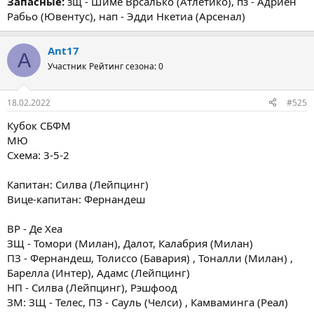
Запасные:
зщ - Шиме Врсалько (Атлетико), пз - Адриен
Рабьо (Ювентус), нап - Эдди Нкетиа (Арсенал)
Ant17
A
Участник
Рейтинг сезона: 0
18.02.2022
#525
Кубок СБФМ
МЮ
Схема: 3-5-2
Капитан: Силва (Лейпцинг)
Вице-капитан: Фернандеш
ВР - Де Хеа
ЗЩ - Томори (Милан), Далот, Калабрия (Милан)
ПЗ - Фернандеш, Толиссо (Бавария) , Тоналли (Милан) ,
Барелла (Интер), Адамс (Лейпцинг)
НП - Силва (Лейпцинг), Рэшфоод
ЗМ: ЗЩ - Телес, ПЗ - Сауль (Челси) , Камваминга (Реал)