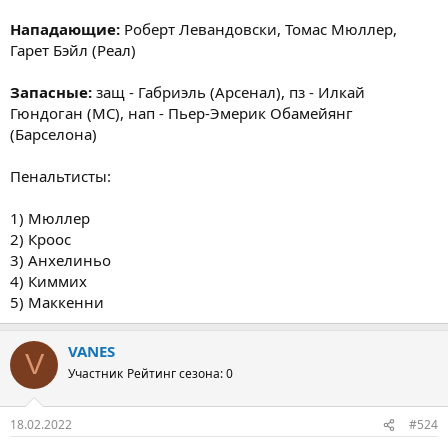
Нападающие:
Роберт Левандовски, Томас Мюллер,
Гарет Бэйл (Реал)
Запасные:
защ - Габриэль (Арсенал), пз - Илкай
Гюндоган (МС), нап - Пьер-Эмерик Обамейянг
(Барселона)
Пенальтисты:
1) Мюллер
2) Кроос
3) Анхелиньо
4) Киммих
5) Маккенни
VANES
V
Участник
Рейтинг сезона: 0
18.02.2022
#524