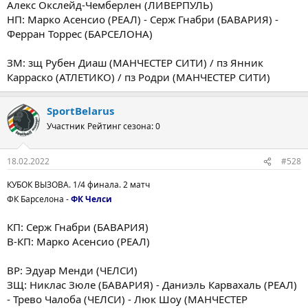
Алекс Окслейд-Чемберлен (ЛИВЕРПУЛЬ)
НП: Марко Асенсио (РЕАЛ) - Серж Гнабри (БАВАРИЯ) -
Ферран Торрес (БАРСЕЛОНА)
ЗМ: зщ Рубен Диаш (МАНЧЕСТЕР СИТИ) / пз Янник
Карраско (АТЛЕТИКО) / пз Родри (МАНЧЕСТЕР СИТИ)
SportBelarus
Участник
Рейтинг сезона: 0
18.02.2022
#528
КУБОК ВЫЗОВА. 1/4 финала. 2 матч
ФК Барселона -
ФК Челси
КП: Серж Гнабри (БАВАРИЯ)
В-КП: Марко Асенсио (РЕАЛ)
ВР: Эдуар Менди (ЧЕЛСИ)
ЗЩ: Никлас Зюле (БАВАРИЯ) - Даниэль Карвахаль (РЕАЛ)
- Трево Чалоба (ЧЕЛСИ) - Люк Шоу (МАНЧЕСТЕР