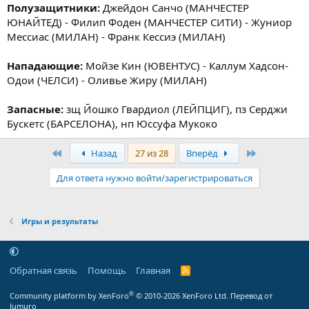
Полузащитники:
Джейдон Санчо (МАНЧЕСТЕР
ЮНАЙТЕД) - Филип Фоден (МАНЧЕСТЕР СИТИ) - Жуниор
Мессиас (МИЛАН) - Франк Кессиэ (МИЛАН)
Нападающие:
Мойзе Кин (ЮВЕНТУС) - Каллум Хадсон-
Одои (ЧЕЛСИ) - Оливье Жиру (МИЛАН)
Запасные:
зщ Йошко Гвардиол (ЛЕЙПЦИГ), пз Серджи
Бускетс (БАРСЕЛОНА), нп Юссуфа Мукоко
Первый
Последняя
Назад
27 из 28
Вперёд
Для ответа нужно войти/зарегистрироваться
Игры и результаты
Обратная связь
Помощь
Главная
R
S
S
®
Community platform by XenForo
© 2010-2026 XenForo Ltd.
Перевод от
Jumuro