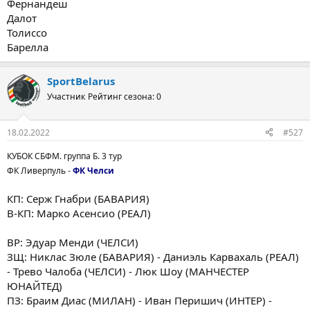
Фернандеш
Далот
Толиссо
Барелла
SportBelarus
Участник
Рейтинг сезона: 0
18.02.2022
#527
КУБОК СБФМ. группа Б. 3 тур
ФК Ливерпуль -
ФК Челси
КП: Серж Гнабри (БАВАРИЯ)
В-КП: Марко Асенсио (РЕАЛ)
ВР: Эдуар Менди (ЧЕЛСИ)
ЗЩ: Никлас Зюле (БАВАРИЯ) - Даниэль Карвахаль (РЕАЛ)
- Трево Чалоба (ЧЕЛСИ) - Люк Шоу (МАНЧЕСТЕР
ЮНАЙТЕД)
ПЗ: Браим Диас (МИЛАН) - Иван Перишич (ИНТЕР) -