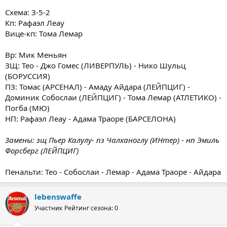
Схема: 3-5-2
Кп: Рафаэл Леау
Вице-кп: Тома Лемар
Вр: Мик Меньян
ЗЩ: Тео - Джо Гомес (ЛИВЕРПУЛЬ) - Нико Шульц
(БОРУССИЯ)
ПЗ: Томас (АРСЕНАЛ) - Амаду Айдара (ЛЕЙПЦИГ) -
Доминик Собослаи (ЛЕЙПЦИГ) - Тома Лемар (АТЛЕТИКО) -
Погба (МЮ)
НП: Рафаэл Леау - Адама Траоре (БАРСЕЛОНА)
Замены: зщ Пьер Калулу- пз Чалханоглу (ИНтер) - нп Эмиль
Форсберг (ЛЕЙПЦИГ)
Пенальти: Тео - Собослаи - Лемар - Адама Траоре - Айдара
lebenswaffe
Участник
Рейтинг сезона: 0