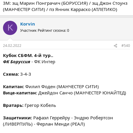
ЗМ: зщ Марин Понграчич (БОРУССИЯ) / зщ Джон Стоунз
(МАНЧЕСТЕР СИТИ) / пз Янник Карраско (АТЛЕТИКО)
Korvin
K
Участник
Рейтинг сезона: 0
24.02.2022
#540
Кубок СБФМ. 4-й тур..
ФК Боруссия
- ФК Интер
Схема:
3-4-3
Капитан:
Филип Фоден (МАНЧЕСТЕР СИТИ)
Вице-капитан:
Джейдон Санчо (МАНЧЕСТЕР ЮНАЙТЕД)
Вратарь:
Грегор Кобель
Защитники:
Рафаэл Геррейру - Эндрю Робертсон
(ЛИВЕРПУЛЬ) - Ферлан Менди (РЕАЛ)