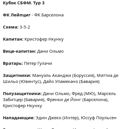
Кубок СБФМ. Тур 3
ФК Лейпциг
- ФК Барселона
Схема:
3-5-2
Капитан:
Кристофер Нкунку
Вице-капитан:
Дани Ольмо
Вратарь:
Петер Гулачи
Защитники:
Мануэль Аканджи (Боруссия), Маттиа де
Шильо (Ювентус), Дайо Упамекано (Бавария)
Полузащитники:
Дани Ольмо, Фред (МЮ), Марсель
Забитцер (Бавария), Френки де Йонг (Барселона),
Кристофер Нкунку
Нападающие:
Эдин Джеко (Интер), Юссуф Поульсен