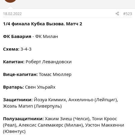
18.02.2022
#523
1/4 финала Кубка Вызова. Матч 2
ФК Бавария
- ФК Милан
Схема:
3-4-3
Капитан:
Роберт Левандовски
Вице-капитан:
Томас Мюллер
Вратарь:
Свен Ульрайх
Защитники:
Йозуа Киммих, Анхелиньо (Лейпциг),
Жоэль Матип (Ливерпуль)
Полузащитники:
Хаким Зиеш (Челси), Тони Кроос
(Реал), Алексис Салемакерс (Милан), Уэстон Маккенни
(Ювентус)