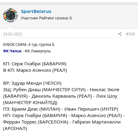
SportBelarus
Участник
Рейтинг сезона: 0
23.02.2022
#539
КУБОК СБФМ. 4 тур. группа Б
ФК Челси
- ФК Ливерпуль
КП: Серж Гнабри (БАВАРИЯ)
В-КП: Марко Асенсио (РЕАЛ)
ВР: Эдуар Менди (ЧЕЛСИ)
ЗЩ: Рубен Диаш (МАНЧЕСТЕР СИТИ) - Никлас Зюле
(БАВАРИЯ) - Даниэль Карвахаль (РЕАЛ) - Люк Шоу
(МАНЧЕСТЕР ЮНАЙТЕД)
ПЗ: Браим Диас (МИЛАН) - Иван Перишич (ИНТЕР)
НП: Серж Гнабри (БАВАРИЯ) - Марко Асенсио (РЕАЛ) -
Ферран Торрес (БАРСЕЛОНА) - Габриэл Мартинелли
(АРСЕНАЛ)