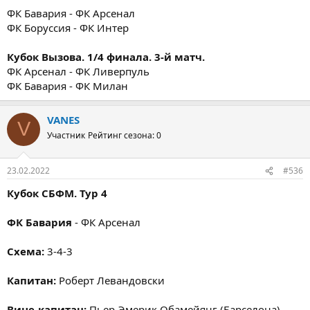
ФК Бавария - ФК Арсенал
ФК Боруссия - ФК Интер
Кубок Вызова. 1/4 финала. 3-й матч.
ФК Арсенал - ФК Ливерпуль
ФК Бавария - ФК Милан
VANES
V
Участник
Рейтинг сезона: 0
23.02.2022
#536
Кубок СБФМ. Тур 4
ФК Бавария
- ФК Арсенал
Схема:
3-4-3
Капитан:
Роберт Левандовски
Вице-капитан:
Пьер-Эмерик Обамейянг (Барселона)