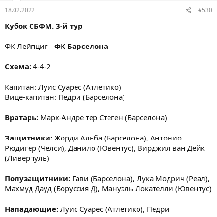
18.02.2022
#530
Кубок СБФМ. 3-й тур
ФК Лейпциг -
ФК Барселона
Схема:
4-4-2
Капитан: Луис Суарес (Атлетико)
Вице-капитан: Педри (Барселона)
Вратарь:
Марк-Андре тер Стеген (Барселона)
Защитники:
Жорди Альба (Барселона), Антонио
Рюдигер (Челси), Данило (Ювентус), Вирджил ван Дейк
(Ливерпуль)
Полузащитники:
Гави (Барселона), Лука Модрич (Реал),
Махмуд Дауд (Боруссия Д), Мануэль Локателли (Ювентус)
Нападающие:
Луис Суарес (Атлетико), Педри