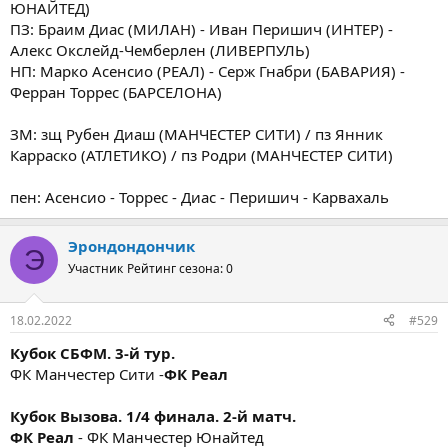
ЮНАЙТЕД)
ПЗ: Браим Диас (МИЛАН) - Иван Перишич (ИНТЕР) -
Алекс Окслейд-Чемберлен (ЛИВЕРПУЛЬ)
НП: Марко Асенсио (РЕАЛ) - Серж Гнабри (БАВАРИЯ) -
Ферран Торрес (БАРСЕЛОНА)
ЗМ: зщ Рубен Диаш (МАНЧЕСТЕР СИТИ) / пз Янник
Карраско (АТЛЕТИКО) / пз Родри (МАНЧЕСТЕР СИТИ)
пен: Асенсио - Торрес - Диас - Перишич - Карвахаль
Эрондондончик
Э
Участник
Рейтинг сезона: 0
18.02.2022
#529
Кубок СБФМ. 3-й тур.
ФК Манчестер Сити -
ФК Реал
Кубок Вызова. 1/4 финала. 2-й матч.
ФК Реал
- ФК Манчестер Юнайтед