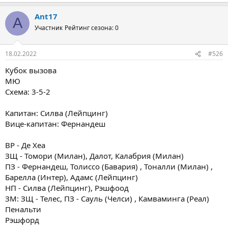
Ant17
A
Участник
Рейтинг сезона: 0
18.02.2022
#526
Кубок вызова
МЮ
Схема: 3-5-2
Капитан: Силва (Лейпцинг)
Вице-капитан: Фернандеш
ВР - Де Хеа
ЗЩ - Томори (Милан), Далот, Калабрия (Милан)
ПЗ - Фернандеш, Толиссо (Бавария) , Тоналли (Милан) ,
Барелла (Интер), Адамс (Лейпцинг)
НП - Силва (Лейпцинг), Рэшфоод
ЗМ: ЗЩ - Телес, ПЗ - Сауль (Челси) , Камваминга (Реал)
Пенальти
Рэшфорд