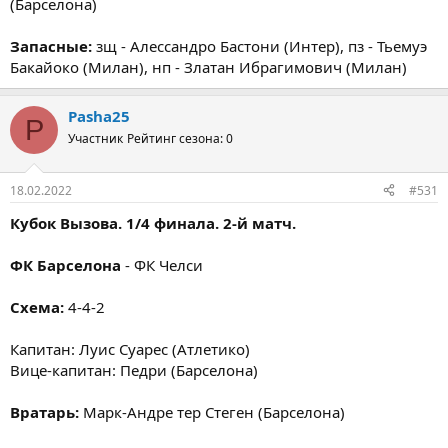
(Барселона)
Запасные:
зщ - Алессандро Бастони (Интер), пз - Тьемуэ
Бакайоко (Милан), нп - Златан Ибрагимович (Милан)
Pasha25
P
Участник
Рейтинг сезона: 0
18.02.2022
#531
Кубок Вызова. 1/4 финала. 2-й матч.
ФК Барселона
- ФК Челси
Схема:
4-4-2
Капитан: Луис Суарес (Атлетико)
Вице-капитан: Педри (Барселона)
Вратарь:
Марк-Андре тер Стеген (Барселона)