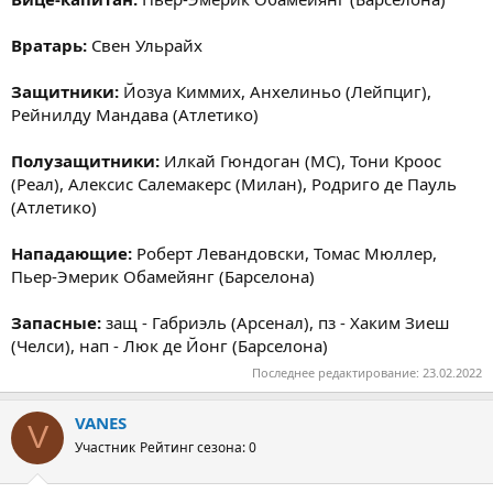
Вратарь:
Свен Ульрайх
Защитники:
Йозуа Киммих, Анхелиньо (Лейпциг),
Рейнилду Мандава (Атлетико)
Полузащитники:
Илкай Гюндоган (МС), Тони Кроос
(Реал), Алексис Салемакерс (Милан), Родриго де Пауль
(Атлетико)
Нападающие:
Роберт Левандовски, Томас Мюллер,
Пьер-Эмерик Обамейянг (Барселона)
Запасные:
защ - Габриэль (Арсенал), пз - Хаким Зиеш
(Челси), нап - Люк де Йонг (Барселона)
Последнее редактирование:
23.02.2022
VANES
V
Участник
Рейтинг сезона: 0