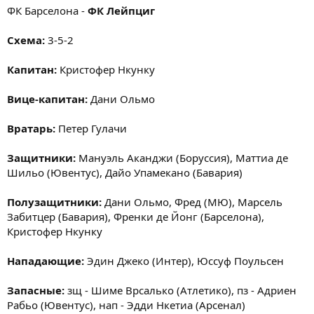
ФК Барселона -
ФК Лейпциг
Схема:
3-5-2
Капитан:
Кристофер Нкунку
Вице-капитан:
Дани Ольмо
Вратарь:
Петер Гулачи
Защитники:
Мануэль Аканджи (Боруссия), Маттиа де
Шильо (Ювентус), Дайо Упамекано (Бавария)
Полузащитники:
Дани Ольмо, Фред (МЮ), Марсель
Забитцер (Бавария), Френки де Йонг (Барселона),
Кристофер Нкунку
Нападающие:
Эдин Джеко (Интер), Юссуф Поульсен
Запасные:
зщ - Шиме Врсалько (Атлетико), пз - Адриен
Рабьо (Ювентус), нап - Эдди Нкетиа (Арсенал)