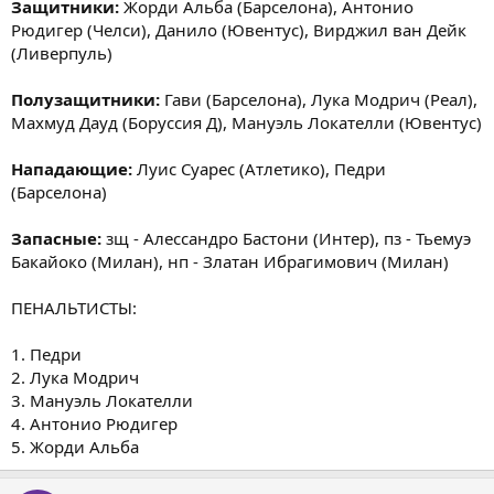
Защитники:
Жорди Альба (Барселона), Антонио
Рюдигер (Челси), Данило (Ювентус), Вирджил ван Дейк
(Ливерпуль)
Полузащитники:
Гави (Барселона), Лука Модрич (Реал),
Махмуд Дауд (Боруссия Д), Мануэль Локателли (Ювентус)
Нападающие:
Луис Суарес (Атлетико), Педри
(Барселона)
Запасные:
зщ - Алессандро Бастони (Интер), пз - Тьемуэ
Бакайоко (Милан), нп - Златан Ибрагимович (Милан)
ПЕНАЛЬТИСТЫ:
1. Педри
2. Лука Модрич
3. Мануэль Локателли
4. Антонио Рюдигер
5. Жорди Альба