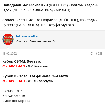
Нападающие:
Мойзе Кин (ЮВЕНТУС) - Каллум Хадсон-
Одои (ЧЕЛСИ) - Оливье Жиру (МИЛАН)
Запасные:
зщ Йошко Гвардиол (ЛЕЙПЦИГ), пз Серджи
Бускетс (БАРСЕЛОНА), нп Юссуфа Мукоко
lebenswaffe
Участник
Рейтинг сезона: 0
18.02.2022
#533
Кубок СБФМ. 3-й тур.
ФК АРСЕНАЛ
- ФК Бавария
Кубок Вызова. 1/4 финала. 2-й матч.
ФК АРСЕНАЛ
- ФК Ливерпуль
Схема:3-4-3
Кп: Фирмино
Вице-кп: Корреа