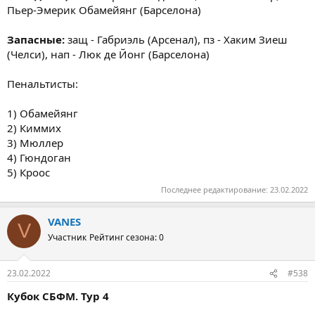
Пьер-Эмерик Обамейянг (Барселона)
Запасные:
защ - Габриэль (Арсенал), пз - Хаким Зиеш
(Челси), нап - Люк де Йонг (Барселона)
Пенальтисты:
1) Обамейянг
2) Киммих
3) Мюллер
4) Гюндоган
5) Кроос
Последнее редактирование:
23.02.2022
VANES
V
Участник
Рейтинг сезона: 0
23.02.2022
#538
Кубок СБФМ. Тур 4