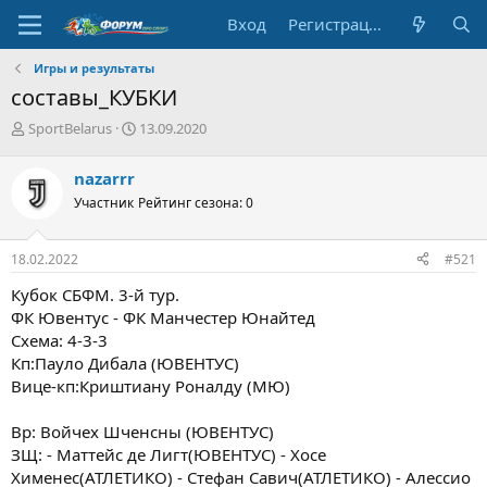
Вход
Регистрация
Игры и результаты
составы_КУБКИ
А
Д
SportBelarus
13.09.2020
в
а
т
т
nazarrr
о
а
Участник
Рейтинг сезона: 0
р
н
т
а
е
ч
18.02.2022
#521
м
а
ы
л
Кубок СБФМ. 3-й тур.
а
ФК Ювентус - ФК Манчестер Юнайтед
Схема: 4-3-3
Кп:Пауло Дибала (ЮВЕНТУС)
Вице-кп:Криштиану Роналду (МЮ)
Вр: Войчех Шченсны (ЮВЕНТУС)
ЗЩ: - Маттейс де Лигт(ЮВЕНТУС) - Хосе
Хименес(АТЛЕТИКО) - Стефан Савич(АТЛЕТИКО) - Алессио