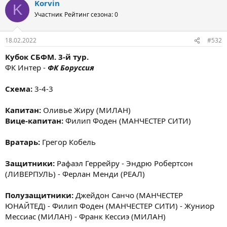
Korvin
K
Участник
Рейтинг сезона: 0
18.02.2022
#532
Кубок СБФМ. 3-й тур.
ФК Интер -
ФК Боруссия
Схема:
3-4-3
Капитан:
Оливье Жиру (МИЛАН)
Вице-капитан:
Филип Фоден (МАНЧЕСТЕР СИТИ)
Вратарь:
Грегор Кобель
Защитники:
Рафаэл Геррейру - Эндрю Робертсон
(ЛИВЕРПУЛЬ) - Ферлан Менди (РЕАЛ)
Полузащитники:
Джейдон Санчо (МАНЧЕСТЕР
ЮНАЙТЕД) - Филип Фоден (МАНЧЕСТЕР СИТИ) - Жуниор
Мессиас (МИЛАН) - Франк Кессиэ (МИЛАН)