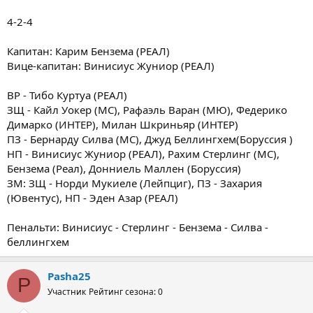
4-2-4
Капитан: Карим Бензема (РЕАЛ)
Вице-капитан: Винисиус Жуниор (РЕАЛ)
ВР - Тибо Куртуа (РЕАЛ)
ЗЩ - Кайл Уокер (МС), Рафаэль Варан (МЮ), Федерико
Димарко (ИНТЕР), Милан Шкриньяр (ИНТЕР)
ПЗ - Бернарду Силва (МС), Джуд Беллингхем(Боруссия )
НП - Винисиус Жуниор (РЕАЛ), Рахим Стерлинг (МС),
Бензема (Реал), Донниель Маллен (Боруссия)
ЗМ: ЗЩ - Норди Мукиеле (Лейпциг), ПЗ - Захария
(Ювентус), НП - Эден Азар (РЕАЛ)
Пенальти: Винисиус - Стерлинг - Бензема - Силва -
беллингхем
Pasha25
P
Участник
Рейтинг сезона: 0