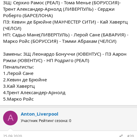
ЗЩ: Серхио Рамос (РЕАЛ) - Тома Менье (БОРУССИЯ)-
Трент Александер-Арнолд (ЛИВЕРПУЛЬ) - Серджи
Роберто (БАРСЕЛОНА)
ПЗ: Кевин де Брюйне (МАНЧЕСТЕР СИТИ) - Кай Хавертц
(ЧЕЛСИ)
НП: Садьо Мане(ЛИВЕРПУЛЬ) - Лерой Сане (БАВАРИЯ) -
Марко Ройс (БОРУССИЯ) - Тэмми Абрахам (ЧЕЛСИ)
Замены: ЗЩ Леонардо Бонуччи (ЮВЕНТУС) - ПЗ Аарон
Рэмзи (ЮВЕНТУС) - НП Родриго (РЕАЛ)
Пенальтисты:
1.Лерой Сане
2.Кевин де Брюйне
3.Кай Хавертц
4.Трент Александер-Арнолд
5.Марко Ройс
Anton_Liverpool
A
Участник
Рейтинг сезона: 0
25.09.2020
#20