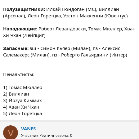
Полузащитники:
Илкай Гюндоган (МС), Виллиан
(Арсенал), Леон Горетцка, Уэстон Маккенни (Ювентус)
Нападающие:
Роберт Левандовски, Томас Мюллер, Хван
Хи Чхан (Лейпциг)
Запасные:
зщ - Симон Кьяер (Милан), пз - Алексис
Салемакерс (Милан), пз - Роберто Гальярдини (Интер)
Пенальтисты:
1) Томас Мюллер
2) Виллиан
3) Йозуа Киммих
4) Хван Хи Чхан
5) Леон Горетцка
VANES
V
Участник
Рейтинг сезона: 0