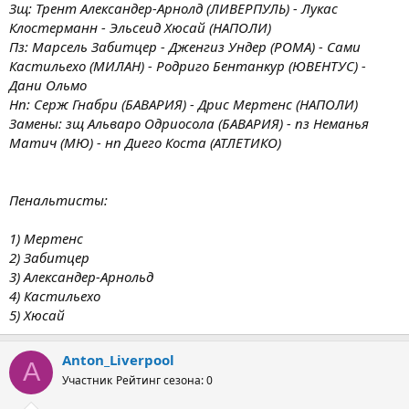
Зщ: Трент Александер-Арнолд (ЛИВЕРПУЛЬ) - Лукас
Клостерманн - Эльсеид Хюсай (НАПОЛИ)
Пз: Марсель Забитцер - Дженгиз Ундер (РОМА) - Сами
Кастильехо (МИЛАН) - Родриго Бентанкур (ЮВЕНТУС) -
Дани Ольмо
Нп: Серж Гнабри (БАВАРИЯ) - Дрис Мертенс (НАПОЛИ)
Замены: зщ Альваро Одриосола (БАВАРИЯ) - пз Неманья
Матич (МЮ) - нп Диего Коста (АТЛЕТИКО)
Пенальтисты:
1) Мертенс
2) Забитцер
3) Александер-Арнольд
4) Кастильехо
5) Хюсай
Anton_Liverpool
A
Участник
Рейтинг сезона: 0