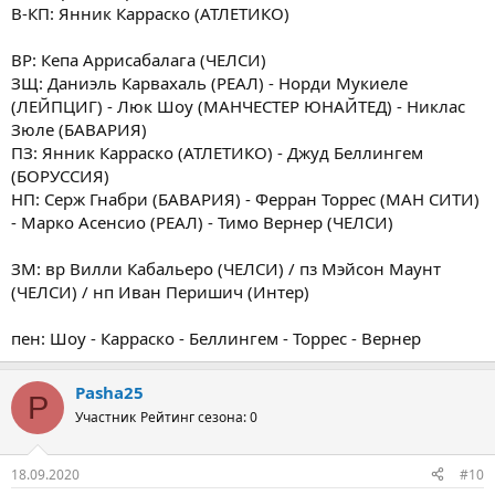
В-КП: Янник Карраско (АТЛЕТИКО)
ВР: Кепа Аррисабалага (ЧЕЛСИ)
ЗЩ: Даниэль Карвахаль (РЕАЛ) - Норди Мукиеле
(ЛЕЙПЦИГ) - Люк Шоу (МАНЧЕСТЕР ЮНАЙТЕД) - Никлас
Зюле (БАВАРИЯ)
ПЗ: Янник Карраско (АТЛЕТИКО) - Джуд Беллингем
(БОРУССИЯ)
НП: Серж Гнабри (БАВАРИЯ) - Ферран Торрес (МАН СИТИ)
- Марко Асенсио (РЕАЛ) - Тимо Вернер (ЧЕЛСИ)
ЗМ: вр Вилли Кабальеро (ЧЕЛСИ) / пз Мэйсон Маунт
(ЧЕЛСИ) / нп Иван Перишич (Интер)
пен: Шоу - Карраско - Беллингем - Торрес - Вернер
Pasha25
P
Участник
Рейтинг сезона: 0
18.09.2020
#10