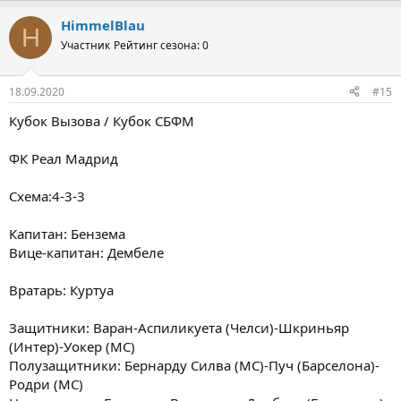
HimmelBlau
H
Участник
Рейтинг сезона: 0
18.09.2020
#15
Кубок Вызова / Кубок СБФМ
ФК Реал Мадрид
Схема:4-3-3
Капитан: Бензема
Вице-капитан: Дембеле
Вратарь: Куртуа
Защитники: Варан-Аспиликуета (Челси)-Шкриньяр
(Интер)-Уокер (МС)
Полузащитники: Бернарду Силва (МС)-Пуч (Барселона)-
Родри (МС)