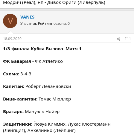
Модрич (Реал), нп - Дивок Ориги (Ливерпуль)
VANES
V
Участник
Рейтинг сезона: 0
18.09.2020
#11
1/8 финала Кубка Вызова. Матч 1
ФК Бавария
- ФК Атлетико
Схема:
3-4-3
Капитан:
Роберт Левандовски
Вице-капитан:
Томас Мюллер
Вратарь:
Мануэль Нойер
Защитники:
Йозуа Киммих, Лукас Клостерманн
(Лейпциг), Анхелиньо (Лейпциг)