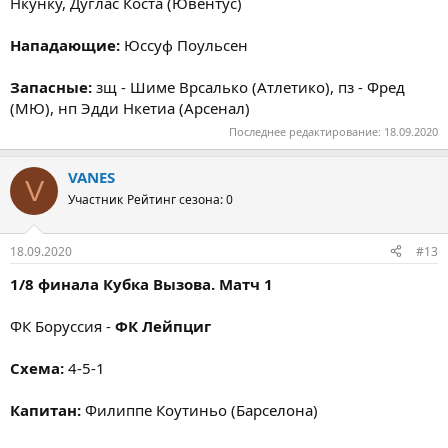
Нкунку, Дуглас Коста (Ювентус)
Нападающие:
Юссуф Поульсен
Запасные:
зщ - Шиме Врсалько (Атлетико), пз - Фред
(МЮ), нп Эдди Нкетиа (Арсенал)
Последнее редактирование:
18.09.2020
VANES
V
Участник
Рейтинг сезона: 0
18.09.2020
#13
1/8 финала Кубка Вызова. Матч 1
ФК Боруссия -
ФК Лейпциг
Схема:
4-5-1
Капитан:
Филиппе Коутиньо (Барселона)