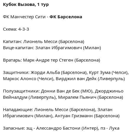
Кубок Вызова, 1 тур
ФК Манчестер Сити -
ФК Барселона
Схема: 4-3-3
Капитан: Лионель Месси (Барселона)
Вице-капитан: Златан Ибрагимович (Милан)
Вратарь: Марк-Андре тер Стеген (Барселона)
Защитники: Жорди Альба (Барселона), Курт Зума (Челси),
Маркос Алонсо (Челси), Вирджил ван Дейк (Ливерпуль)
Полузащитники: Донни Ван де Бек (МЮ), Джорджиньо
Вейналдум (Ливерпуль), Миралем Пьянич (Барселона)
Нападающие: Лионель Месси (Барселона), Златан
Ибрагимович (Милан), Антуан Гризманн (Барселона)
Запасные: зщ - Алессандро Бастони (Интер), пз - Лука