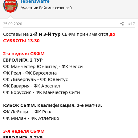
lebenswaffe
Участник
Рейтинг сезона: 0
25.09.2020
#17
Составы на
2-й и 3-й тур
СБФМ принимаются
до
СУББОТЫ 13:30
2-я неделя СБФМ
ЕВРОЛИГА. 2 ТУР
ФК Манчестер Юнайтед - ФК Челси
ФК Реал - ФК Барселона
ФК Ливерпуль - ФК Ювентус
ФК Бавария - ФК Арсенал
ФК Боруссия - ФК Манчестер Сити
КУБОК СБФМ. Квалификация. 2-е матчи.
ФК Лейпциг - ФК Реал
ФК Милан - ФК Атлетико
3-я неделя СБФМ
ЕВРОЛИГА. 3 ТУР