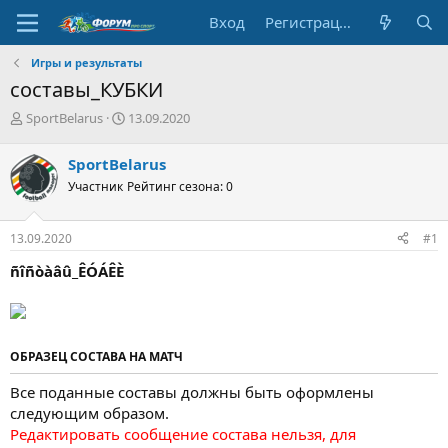
Вход
Регистрация
Игры и результаты
составы_КУБКИ
А
Д
SportBelarus
13.09.2020
в
а
т
т
SportBelarus
о
а
Участник
Рейтинг сезона: 0
р
н
т
а
е
ч
13.09.2020
#1
м
а
ы
л
ñîñòàâû_ÊÓÁÊÈ
а
ОБРАЗЕЦ СОСТАВА НА МАТЧ
Все поданные составы должны быть оформлены
следующим образом.
Редактировать сообщение состава нельзя, для