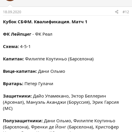
18.09.2020
#12
Кубок СБФМ. Квалификация. Матч 1
ФК Лейпциг
- ФК Реал
Схема:
4-5-1
Капитан:
Филиппе Коутиньо (Барселона)
Вице-капитан:
Дани Ольмо
Вратарь:
Петер Гулачи
Защитники:
Дайо Упамекано, Эктор Беллерин
(Арсенал), Мануэль Аканджи (Боруссия), Эрик Гарсия
(МС)
Полузащитники:
Дани Ольмо, Филиппе Коутиньо
(Барселона), Френки де Йонг (Барселона), Кристофер