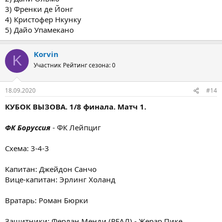
3) Френки де Йонг
4) Кристофер Нкунку
5) Дайо Упамекано
Korvin
K
Участник
Рейтинг сезона: 0
18.09.2020
#14
КУБОК ВЫЗОВА. 1/8 финала. Матч 1.
ФК Боруссия
- ФК Лейпциг
Схема: 3-4-3
Капитан: Джейдон Санчо
Вице-капитан: Эрлинг Холанд
Вратарь: Роман Бюрки
Защитники: Ферлан Менди (РЕАЛ) - Жерар Пике