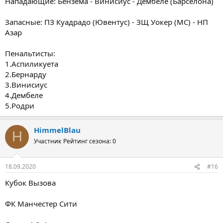
Нападающие: Бензема - Винисиус - Дембеле (Барселона)
Запасные: ПЗ Куадрадо (Ювентус) - ЗЩ Уокер (МС) - НП
Азар
Пенальтисты:
1.Аспиликуета
2.Бернарду
3.Винисиус
4.Дембеле
5.Родри
HimmelBlau
H
Участник
Рейтинг сезона: 0
18.09.2020
#16
Кубок Вызова
ФК Манчестер Сити