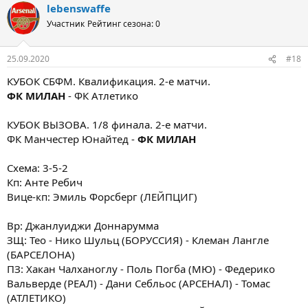
lebenswaffe
Участник
Рейтинг сезона: 0
25.09.2020
#18
КУБОК СБФМ. Квалификация. 2-е матчи.
ФК МИЛАН
- ФК Атлетико
КУБОК ВЫЗОВА. 1/8 финала. 2-е матчи.
ФК Манчестер Юнайтед -
ФК МИЛАН
Схема: 3-5-2
Кп: Анте Ребич
Вице-кп: Эмиль Форсберг (ЛЕЙПЦИГ)
Вр: Джанлуиджи Доннарумма
ЗЩ: Тео - Нико Шульц (БОРУССИЯ) - Клеман Лангле
(БАРСЕЛОНА)
ПЗ: Хакан Чалханоглу - Поль Погба (МЮ) - Федерико
Вальверде (РЕАЛ) - Дани Себльос (АРСЕНАЛ) - Томас
(АТЛЕТИКО)