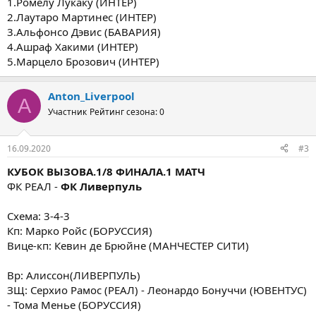
1.Ромелу Лукаку (ИНТЕР)
2.Лаутаро Мартинес (ИНТЕР)
3.Альфонсо Дэвис (БАВАРИЯ)
4.Ашраф Хакими (ИНТЕР)
5.Марцело Брозович (ИНТЕР)
Anton_Liverpool
A
Участник
Рейтинг сезона: 0
16.09.2020
#3
КУБОК ВЫЗОВА.1/8 ФИНАЛА.1 МАТЧ
ФК РЕАЛ -
ФК Ливерпуль
Схема: 3-4-3
Кп: Марко Ройс (БОРУССИЯ)
Вице-кп: Кевин де Брюйне (МАНЧЕСТЕР СИТИ)
Вр: Алиссон(ЛИВЕРПУЛЬ)
ЗЩ: Серхио Рамос (РЕАЛ) - Леонардо Бонуччи (ЮВЕНТУС)
- Тома Менье (БОРУССИЯ)