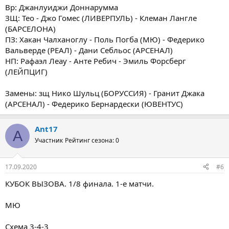
Вр: Джанлуиджи Доннарумма
ЗЩ: Тео - Джо Гомес (ЛИВЕРПУЛЬ) - Клеман Лангле
(БАРСЕЛОНА)
ПЗ: Хакан Чалханоглу - Поль Погба (МЮ) - Федерико
Вальверде (РЕАЛ) - Дани Себльос (АРСЕНАЛ)
НП: Рафаэл Леау - Анте Ребич - Эмиль Форсберг
(ЛЕЙПЦИГ)
Замены: зщ Нико Шульц (БОРУССИЯ) - Гранит Джака
(АРСЕНАЛ) - Федерико Бернардески (ЮВЕНТУС)
Ant17
A
Участник
Рейтинг сезона: 0
17.09.2020
#6
КУБОК ВЫЗОВА. 1/8 финала. 1-е матчи.
МЮ
Схема 3-4-3