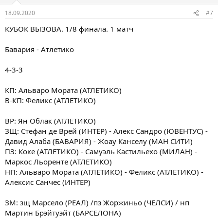
18.09.2020
#7
КУБОК ВЫЗОВА. 1/8 финала. 1 матч
Бавария - Атлетико
4-3-3
КП: Альваро Мората (АТЛЕТИКО)
В-КП: Феликс (АТЛЕТИКО)
ВР: Ян Облак (АТЛЕТИКО)
ЗЩ: Стефан де Врей (ИНТЕР) - Алекс Сандро (ЮВЕНТУС) -
Давид Алаба (БАВАРИЯ) - Жоау Канселу (МАН СИТИ)
ПЗ: Коке (АТЛЕТИКО) - Самуэль Кастильехо (МИЛАН) -
Маркос Льоренте (АТЛЕТИКО)
НП: Альваро Мората (АТЛЕТИКО) - Феликс (АТЛЕТИКО) -
Алексис Санчес (ИНТЕР)
ЗМ: зщ Марсело (РЕАЛ) /пз Жоржиньо (ЧЕЛСИ) / нп
Мартин Брэйтуэйт (БАРСЕЛОНА)