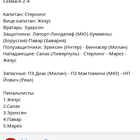
Схема:4-2-4
Капитан: Стерлинг
Вице-капитан: Жезус
Вратарь: Эдерсон
Защитники: Лапорт-Линделеф (МЮ)-Хуммельс
(Боруссия)-Павар (Бавария)
Полузащитники: Эриксен (Интер) - Беннасер (Милан)
Нападающие: Салах (Ливерпуль) - Стерлинг - Марез -
Жезус
Запасные: ПЗ Диас (Милан) - ПЗ Мактомини (МЮ) - НП
Йович (Реал)
Пенальтисты:
1.Жезус
2.Салах
3.Эриксен
4.Павар
5.Марез