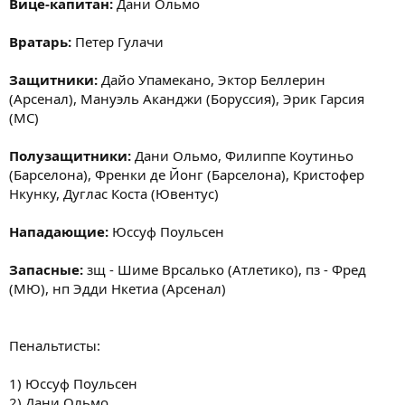
Вице-капитан:
Дани Ольмо
Вратарь:
Петер Гулачи
Защитники:
Дайо Упамекано, Эктор Беллерин
(Арсенал), Мануэль Аканджи (Боруссия), Эрик Гарсия
(МС)
Полузащитники:
Дани Ольмо, Филиппе Коутиньо
(Барселона), Френки де Йонг (Барселона), Кристофер
Нкунку, Дуглас Коста (Ювентус)
Нападающие:
Юссуф Поульсен
Запасные:
зщ - Шиме Врсалько (Атлетико), пз - Фред
(МЮ), нп Эдди Нкетиа (Арсенал)
Пенальтисты:
1) Юссуф Поульсен
2) Дани Ольмо