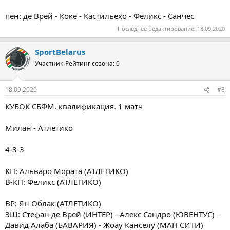
пен: де Врей - Коке - Кастильехо - Феликс - Санчес
Последнее редактирование:
18.09.2020
SportBelarus
Участник
Рейтинг сезона: 0
18.09.2020
#8
КУБОК СБФМ. квалификация. 1 матч
Милан - Атлетико
4-3-3
КП: Альваро Мората (АТЛЕТИКО)
В-КП: Феликс (АТЛЕТИКО)
ВР: Ян Облак (АТЛЕТИКО)
ЗЩ: Стефан де Врей (ИНТЕР) - Алекс Сандро (ЮВЕНТУС) -
Давид Алаба (БАВАРИЯ) - Жоау Канселу (МАН СИТИ)