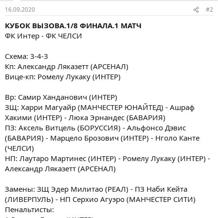
16.09.2020
#2
КУБОК ВЫЗОВА.1/8 ФИНАЛА.1 МАТЧ
ФК Интер - ФК ЧЕЛСИ
Схема: 3-4-3
Кп: Александр Ляказетт (АРСЕНАЛ)
Вице-кп: Ромелу Лукаку (ИНТЕР)
Вр: Самир Ханданович (ИНТЕР)
ЗЩ: Харри Магуайр (МАНЧЕСТЕР ЮНАЙТЕД) - Ашраф
Хакими (ИНТЕР) - Люка Эрнандес (БАВАРИЯ)
ПЗ: Аксель Витцель (БОРУССИЯ) - Альфонсо Дэвис
(БАВАРИЯ) - Марцело Брозович (ИНТЕР) - Нголо Канте
(ЧЕЛСИ)
НП: Лаутаро Мартинес (ИНТЕР) - Ромелу Лукаку (ИНТЕР) -
Александр Ляказетт (АРСЕНАЛ)
Замены: ЗЩ Эдер Милитао (РЕАЛ) - ПЗ Наби Кейта
(ЛИВЕРПУЛЬ) - НП Серхио Агуэро (МАНЧЕСТЕР СИТИ)
Пенальтисты: