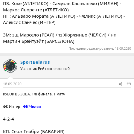
ПЗ: Коке (АТЛЕТИКО) - Самуэль Кастильехо (МИЛАН) -
Маркос Льоренте (АТЛЕТИКО)
НП: Альваро Мората (АТЛЕТИКО) - Феликс (АТЛЕТИКО) -
Алексис Санчес (ИНТЕР)
ЗМ: зщ Марсело (РЕАЛ) /пз Жоржиньо (ЧЕЛСИ) / нп
Мартин Брэйтуэйт (БАРСЕЛОНА)
Последнее редактирование:
18.09.2020
SportBelarus
Участник
Рейтинг сезона: 0
18.09.2020
#9
КУБОК ВЫЗОВА. 1/8 финала. 1 матч
ФК Интер -
ФК Челси
4-2-4
КП: Серж Гнабри (БАВАРИЯ)