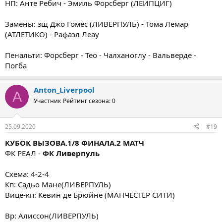
НП: Анте Ребич - Эмиль Форсберг (ЛЕЙПЦИГ)
Замены: зщ Джо Гомес (ЛИВЕРПУЛЬ) - Тома Лемар
(АТЛЕТИКО) - Рафаэл Леау
Пенальти: Форсберг - Тео - Чалханоглу - Вальверде -
Погба
Anton_Liverpool
A
Участник
Рейтинг сезона: 0
25.09.2020
#19
КУБОК ВЫЗОВА.1/8 ФИНАЛА.2 МАТЧ
ФК РЕАЛ -
ФК Ливерпуль
Схема: 4-2-4
Кп: Садьо Мане(ЛИВЕРПУЛЬ)
Вице-кп: Кевин де Брюйне (МАНЧЕСТЕР СИТИ)
Вр: Алиссон(ЛИВЕРПУЛЬ)