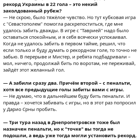
рекорд Украины в 22 гола – это некий
заколдованный рубеж?
— Не скрою, было тяжёлое чувство. Но тут кубковая игра
с "Севастополем" помогла раскрепоститься, где мне
удалось забить дважды. В игре с "Таврией" надо было
оставаться спокойным, и я себя всячески успокаивал.
Когда не удалось забить в первом тайме, решил, что
если только и буду думать о рекордном голе, то точно не
забью. В перерыве и Мистер, и ребята подбадривали –
мол, ничего, продолжай бить по воротам, не переживай,
зайдёт этот желанный гол.
— А забили сразу два. Причём второй – с пенальти,
хотя все предыдущие голы забиты вами с игры.
— Не думаю, что в дальнейшем буду бить пенальти. И
правда – хочется забивать с игры, но в этот раз попросил
у Дарио Срны пробить.
— Три тура назад в Днепропетровске тоже был
назначен пенальти, но к "точке" вы тогда не
подошли, а ведь уже тогда могли установить рекорд.