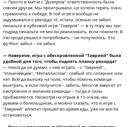
— Просто в матче с "Днепром" ответственность была
совсем другая. Мы проигрывали, не хотели терять очки,
стремились к победе. В той игре я вообще не
задумывался о рекорде. И, кстати, осенью не забил
пенальти в кубковой игре "Говерле" — в ту пору мы три
подряд пенальти не могли реализовать, если помните. В
Ужгороде решил я попробовать – не получилось. Это
футбол: забил – не забил.
— Наверное, игра с обескровленной "Таврией" была
удобной для того, чтобы поднять планку рекорда?
— Никогда не думаю, с кем играть – с "Таврией",
"Ильичёвцем", "Металлистом", слабый это соперник или
нет. Всегда выхожу на поле, чтобы помочь команде
выиграть, а если получится – забить. Многое зависит от
настроения и желания команды – тогда и силы
прибавляются. Несмотря на отрыв в 13 очков, мы
думаем о болельщиках, и можно сказать, что в игре с
"Таврией" аппетит пришёл во время еды, уже не могли
остановиться.
— Раньше при угловых "Шахтёра" вы страховали