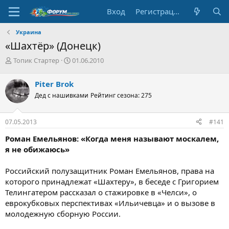
Вход
Регистрация
Украина
«Шахтёр» (Донецк)
А
Д
Топик Стартер
01.06.2010
в
а
т
т
Piter Brok
о
а
Дед с нашивками
Рейтинг сезона: 275
р
н
т
а
е
ч
07.05.2013
#141
м
а
ы
л
Роман Емельянов: «Когда меня называют москалем,
а
я не обижаюсь»
Российский полузащитник Роман Емельянов, права на
которого принадлежат «Шахтеру», в беседе с Григорием
Телингатером рассказал о стажировке в «Челси», о
еврокубковых перспективах «Ильичевца» и о вызове в
молодежную сборную России.