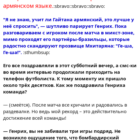
армянском языке.
:sbravo::sbravo::sbravo:
"Я не знаю, учит ли Гайтана армянский, это лучше у
неё спросить", — шутливо парирует Генрих. Пока
разговариваем с игроком после матча в микст-зоне,
мимо проходят его партнёры-бразильцы, которые
радостно скандируют прозвище Мхитаряна: "Ге-ша,
Ге-ша!".
:sthumbsup:
Его все поздравляли в этот субботний вечер, а смс-ки
во время интервью продолжали приходить на
телефон футболиста. К тому моменту их пришло
около трёх десятков. Как же поздравила Генриха
команда?
— (смеётся). После матча все кричали и радовались в
раздевалке. Но ведь мой рекорд – это действительно
достижение всей команды!
— Генрих, вы не забивали три игры подряд. Не
возникло ощущение того, что бомбардирский