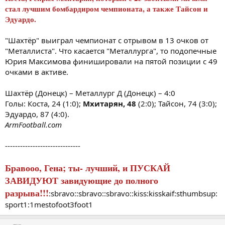
стал лучшим бомбардиром чемпионата, а также Тайсон и
Эдуардо.
"Шахтёр" выиграл чемпионат с отрывом в 13 очков от
"Металлиста". Что касается "Металлурга", то подопечные
Юрия Максимова финишировали на пятой позиции с 49
очками в активе.
Шахтёр (Донецк) – Металлург Д (Донецк) – 4:0
Голы: Коста, 24 (1:0);
Мхитарян, 48
(2:0); Тайсон, 74 (3:0);
Эдуардо, 87 (4:0).
ArmFootball.com
------------------------------
Бравооо, Гена; ты- лучший, и ПУСКАЙ
ЗАВИДУЮТ завидующие до полного
разрыва!!!
:sbravo::sbravo::sbravo::kiss:kisskaif:sthumbsup:
sport1:1mestofoot3foot1