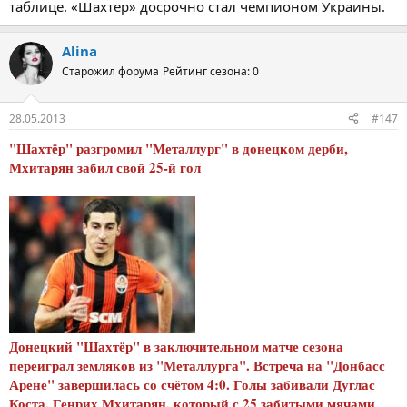
таблице. «Шахтер» досрочно стал чемпионом Украины.
Alina
Старожил форума
Рейтинг сезона: 0
28.05.2013
#147
"Шахтёр" разгромил "Металлург" в донецком дерби,
Мхитарян забил свой 25-й гол
Донецкий "Шахтёр" в заключительном матче сезона
переиграл земляков из "Металлурга". Встреча на "Донбасс
Арене" завершилась со счётом 4:0. Голы забивали Дуглас
Коста, Генрих Мхитарян, который с 25 забитыми мячами