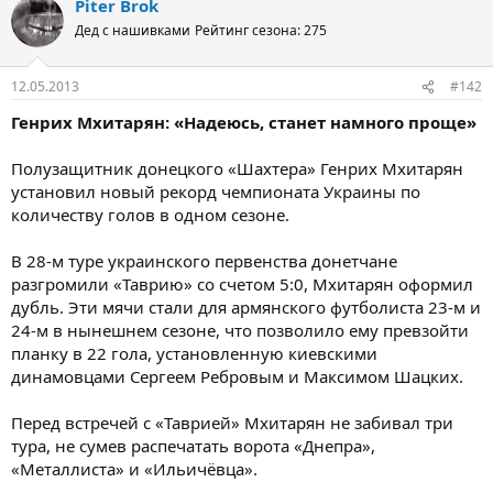
Piter Brok
Дед с нашивками
Рейтинг сезона: 275
12.05.2013
#142
Генрих Мхитарян: «Надеюсь, станет намного проще»
Полузащитник донецкого «Шахтера» Генрих Мхитарян
установил новый рекорд чемпионата Украины по
количеству голов в одном сезоне.
В 28-м туре украинского первенства донетчане
разгромили «Таврию» со счетом 5:0, Мхитарян оформил
дубль. Эти мячи стали для армянского футболиста 23-м и
24-м в нынешнем сезоне, что позволило ему превзойти
планку в 22 гола, установленную киевскими
динамовцами Сергеем Ребровым и Максимом Шацких.
Перед встречей с «Таврией» Мхитарян не забивал три
тура, не сумев распечатать ворота «Днепра»,
«Металлиста» и «Ильичёвца».