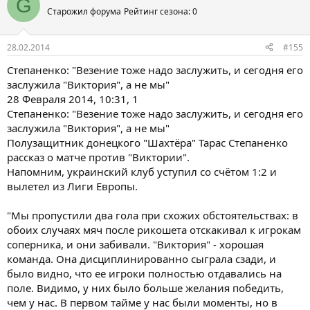
G
Старожил форума
Рейтинг сезона: 0
28.02.2014
#155
Степаненко: "Везение тоже надо заслужить, и сегодня его
заслужила "Виктория", а не мы"
28 Февраля 2014, 10:31, 1
Степаненко: "Везение тоже надо заслужить, и сегодня его
заслужила "Виктория", а не мы"
Полузащитник донецкого "Шахтёра" Тарас Степаненко
рассказ о матче против "Виктории".
Напомним, украинский клуб уступил со счётом 1:2 и
вылетел из Лиги Европы.
"Мы пропустили два гола при схожих обстоятельствах: в
обоих случаях мяч после рикошета отскакивал к игрокам
соперника, и они забивали. "Виктория" - хорошая
команда. Она дисциплинированно сыграла сзади, и
было видно, что ее игроки полностью отдавались на
поле. Видимо, у них было больше желания победить,
чем у нас. В первом тайме у нас были моменты, но в