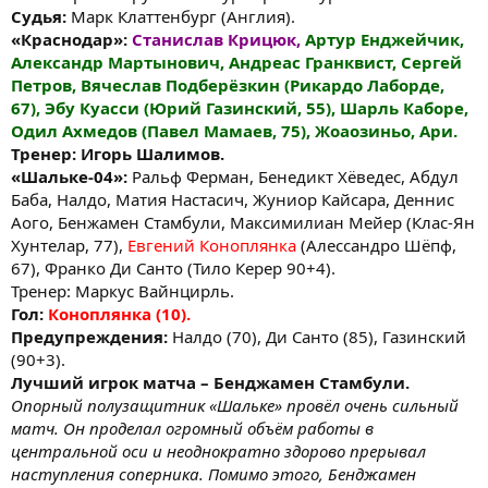
Судья:
Марк Клаттенбург (Англия).
«Краснодар»:
Станислав Крицюк,
Артур Енджейчик,
Александр Мартынович, Андреас Гранквист, Сергей
Петров, Вячеслав Подберёзкин (Рикардо Лаборде,
67), Эбу Куасси (Юрий Газинский, 55), Шарль Каборе,
Одил Ахмедов (Павел Мамаев, 75), Жоаозиньо, Ари.
Тренер: Игорь Шалимов.
«Шальке-04»:
Ральф Ферман, Бенедикт Хёведес, Абдул
Баба, Налдо, Матия Настасич, Жуниор Кайсара, Деннис
Аого, Бенжамен Стамбули, Максимилиан Мейер (Клас-Ян
Хунтелар, 77),
Евгений Коноплянка
(Алессандро Шёпф,
67), Франко Ди Санто (Тило Керер 90+4).
Тренер: Маркус Вайнцирль.
Гол:
Коноплянка (10).
Предупреждения:
Налдо (70), Ди Санто (85), Газинский
(90+3).
Лучший игрок матча – Бенджамен Стамбули.
Опорный полузащитник «Шальке» провёл очень сильный
матч. Он проделал огромный объём работы в
центральной оси и неоднократно здорово прерывал
наступления соперника. Помимо этого, Бенджамен