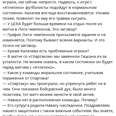
играли, им сейчас непросто. Надеюсь, к игре с
«Атлетико» футболисты подойдут в нормальном
состоянии. Калачев все еще восстанавливается. Узнаем
позже, позволит ли ему его травма сыграть.
— У ЦСКА будет больше времени на отдых после их
матча в Лиге чемпионов. Это заговор?
— График Лиги чемпионов присылается заранее и не
изменяется. Поэтому бывают всякие варианты. И это
точно не заговор.
— Кроме Калачева есть проблемные игроки?
— В матче со «Спартаком» мы заменили Гацкана из-за
усталости. Не можем сказать, в каком состоянии он будет
перед матчем с «Атлетико».
— Какое у команды моральное состояние, учитывая
поражение от Спартака?
— «Спартаку» мы проиграли, но упрекнуть ребят не в
чем. Они показали бойцовский дух, было много
позитива, тот матч можем занести в свой актив.
— Наваса нет в расположении команды. Почему?
— Его супруга родила Навасу наследника. Поздравляем
нашего защитника с таким важным событием. Вы знаете,
Курбан Бердыев к таким вопросам относится по-