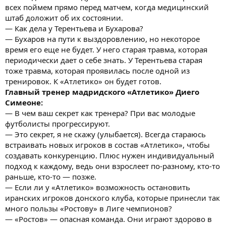
всех поймем прямо перед матчем, когда медицинский
штаб доложит об их состоянии.
— Как дела у Терентьева и Бухарова?
— Бухаров на пути к выздоровлению, но некоторое
время его еще не будет. У него старая травма, которая
периодически дает о себе знать. У Терентьева старая
тоже травма, которая проявилась после одной из
тренировок. К «Атлетико» он будет готов.
Главный тренер мадридского «Атлетико» Диего
Симеоне:
— В чем ваш секрет как тренера? При вас молодые
футболисты прогрессируют.
— Это секрет, я не скажу (улыбается). Всегда стараюсь
встраивать новых игроков в состав «Атлетико», чтобы
создавать конкуренцию. Плюс нужен индивидуальный
подход к каждому, ведь они взрослеет по-разному, кто-то
раньше, кто-то — позже.
— Если ли у «Атлетико» возможность остановить
иранских игроков донского клуба, которые принесли так
много пользы «Ростову» в Лиге чемпионов?
— «Ростов» — опасная команда. Они играют здорово в