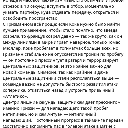
отрезок в 10 секунд: вступить в отбор, моментально
указать партнёру, куда отдавать передачу, открыться и
освободить пространство.
С Гризманном всё проще: если Коке нужно было найти
лучшее применение, чтобы стало понятно, что звезда
созрела, то француз созрел давно — так же круто, как он
между линиями в мире играет, наверное, только Томас
Мюллер. Коке пробегает в топ-матчах больше всех, но
Гризманн стабильно не опускается из тройки по пробегу
— он постоянно прессингует вратаря и терроризирует
центральных защитников. И это крайне важно для
новой команды Симеоне, так как крайние и даже
центральные защитники стали располагаться выше —
команде важно не допустить быстрого развития атаки
соперника, откатиться назад и устроить привычный
«Атлетико».
Две-три лишние секунды защитникам даёт прессингом
именно Гриззи — для нападающего такой пробег
нетипичен, но и сам Антуан — нетипичный
нападающий. Постоянный прогресс в тайминге передач
(достаточно вспомнить пас в голевой атаке в матче с