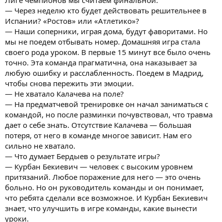
— Через неделю кто будет действовать решительнее в
Испании? «Ростов» или «Атлетико»?
— Наши соперники, играя дома, будут фаворитами. Но
мы не поедем отбывать номер. Домашняя игра стала
своего рода уроком. В первые 15 минут все было очень
точно. Эта команда прагматична, она наказывает за
любую ошибку и расслабленность. Поедем в Мадрид,
чтобы снова пережить эти эмоции.
— Не хватало Калачева на поле?
— На предматчевой тренировке он начал заниматься с
командой, но после разминки почувствовал, что травма
дает о себе знать. Отсутствие Калачева — большая
потеря, от него в команде многое зависит. Нам его
сильно не хватало.
— Что думает Бердыев о результате игры?
— Курбан Бекиевич — человек с высоким уровнем
притязаний. Любое поражение для него — это очень
больно. Но он руководитель команды и он понимает,
что ребята сделали все возможное. И Курбан Бекиевич
знает, что улучшить в игре команды, какие вынести
уроки.