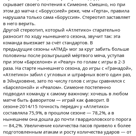
скрывает своего почтения к Симеоне. Смешно, но при
этом до матча с «Боруссией» реже, чем «Герта», правила
нарушала только сама «Боруссия». Стереотип заставляет
в него верить.
Другой стереотип, который «Атлетико» старательно
разносит по ходу нынешнего сезона, звучит так: эта
команда выезжает за счёт стандартов. В
предыдущие сезоны «АТМД» мог за круг забить больше
половины после розыгрышей мёртвого мяча, уступая
при этом «Барселоне» и «Реалу» по голам с игры в 2-3
раза. На старте нынешнего сезона, до игры с «Гранадой»,
«Атлетико» забил с угловых и штрафных всего один раз,
в Эйндховене, зато по числу голов с игры сравнялся с
«Барселоной» и «Реалом». Симеоне постепенно
подводил команду к самому важному: хочешь в любом
матче быть фаворитом — играй как фаворит. В
сезоне-2014/15 точность передач у «Атлетико»
составляла 75,9%, в прошлом сезоне — 78,2%, а в
нынешнем она дошла до почти гвардиоловского порога
— 84,2%. Увеличение количества пасов привело к более
подготовленным атакам и росту количества ударов — от