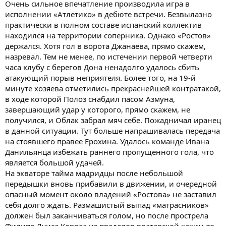
Очень сильное впечатление производила игра в
исполнении «Атлетико» в дебюте встречи. Безвылазно
практически в полном составе испанский коллектив
находился на территории соперника. Однако «Ростов»
держался. Хотя гол в ворота Джанаева, прямо скажем,
назревал. Тем не менее, по истечении первой четверти
часа клубу с берегов Дона ненадолго удалось сбить
атакующий порыв неприятеля. Более того, на 19-й
минуте хозяева отметились прекраснейшей контратакой,
в ходе которой Полоз снабдил пасом Азмуна,
завершающий удар у которого, прямо скажем, не
получился, и Облак забрал мяч себе. Пожадничал иранец
в данной ситуации. Тут больше напрашивалась передача
на стоявшего правее Ерохина. Удалось команде Ивана
Данильянца избежать раннего пропущенного гола, что
является большой удачей.
На экваторе тайма мадридцы после небольшой
передышки вновь прибавили в движении, и очередной
опасный момент около владений «Ростова» не заставил
себя долго ждать. Размашистый выпад «матрасников»
должен был заканчиваться голом, но после прострела
Филипе Луиса Корреа из пределов вратарской каким-то