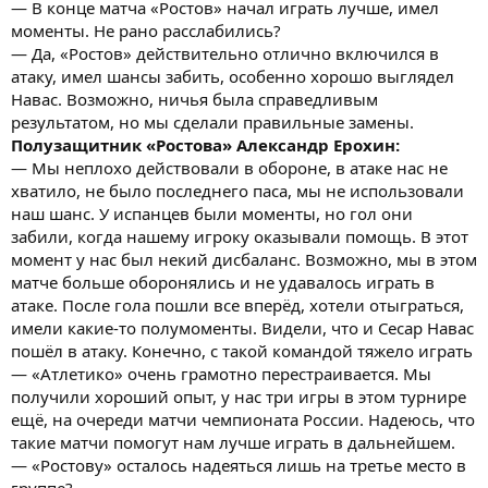
— В конце матча «Ростов» начал играть лучше, имел
моменты. Не рано расслабились?
— Да, «Ростов» действительно отлично включился в
атаку, имел шансы забить, особенно хорошо выглядел
Навас. Возможно, ничья была справедливым
результатом, но мы сделали правильные замены.
Полузащитник «Ростова» Александр Ерохин:
— Мы неплохо действовали в обороне, в атаке нас не
хватило, не было последнего паса, мы не использовали
наш шанс. У испанцев были моменты, но гол они
забили, когда нашему игроку оказывали помощь. В этот
момент у нас был некий дисбаланс. Возможно, мы в этом
матче больше оборонялись и не удавалось играть в
атаке. После гола пошли все вперёд, хотели отыграться,
имели какие-то полумоменты. Видели, что и Сесар Навас
пошёл в атаку. Конечно, с такой командой тяжело играть
— «Атлетико» очень грамотно перестраивается. Мы
получили хороший опыт, у нас три игры в этом турнире
ещё, на очереди матчи чемпионата России. Надеюсь, что
такие матчи помогут нам лучше играть в дальнейшем.
— «Ростову» осталось надеяться лишь на третье место в
группе?