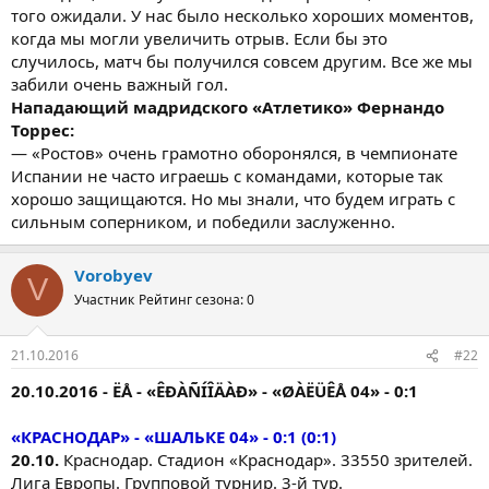
того ожидали. У нас было несколько хороших моментов,
когда мы могли увеличить отрыв. Если бы это
случилось, матч бы получился совсем другим. Все же мы
забили очень важный гол.
Нападающий мадридского «Атлетико» Фернандо
Торрес:
— «Ростов» очень грамотно оборонялся, в чемпионате
Испании не часто играешь с командами, которые так
хорошо защищаются. Но мы знали, что будем играть с
сильным соперником, и победили заслуженно.
Vorobyev
V
Участник
Рейтинг сезона: 0
21.10.2016
#22
20.10.2016 - ËÅ - «ÊÐÀÑÍÎÄÀÐ» - «ØÀËÜÊÅ 04» - 0:1
«КРАСНОДАР» - «ШАЛЬКЕ 04» - 0:1 (0:1)
20.10.
Краснодар. Стадион «Краснодар». 33550 зрителей.
Лига Европы. Групповой турнир. 3-й тур.