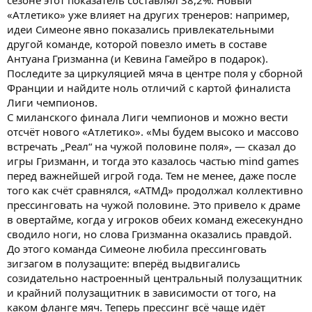
«Атлетико» уже влияет на других тренеров: например,
идеи Симеоне явно показались привлекательными
другой команде, которой повезло иметь в составе
Антуана Гризманна (и Кевина Гамейро в подарок).
Последите за циркуляцией мяча в центре поля у сборной
Франции и найдите ноль отличий с картой финалиста
Лиги чемпионов.
С миланского финала Лиги чемпионов и можно вести
отсчёт нового «Атлетико». «Мы будем высоко и массово
встречать „Реал“ на чужой половине поля», — сказал до
игры Гризманн, и тогда это казалось частью mind games
перед важнейшей игрой года. Тем не менее, даже после
того как счёт сравнялся, «АТМД» продолжал коллективно
прессинговать на чужой половине. Это привело к драме
в овертайме, когда у игроков обеих команд ежесекундно
сводило ноги, но слова Гризманна оказались правдой.
До этого команда Симеоне любила прессинговать
зигзагом в полузащите: вперёд выдвигались
созидательно настроенный центральный полузащитник
и крайний полузащитник в зависимости от того, на
каком фланге мяч. Теперь прессинг всё чаще идёт