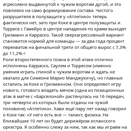
агрессивно выдвинутой к чужим воротам дугой, и это
повлияло на само формирование состава. Чистого
разрушителя в полузащите у «Атлетико» теперь
фактически нет, зато при Коке в центре полузащиты и
Торресе с Гамейро в центре нападения по краям выходят
Гризманн и Карраско. Такой сверхагрессивный вариант
становится нормой для команды — за два года процент
перехватов на финальной трети от общего вырос с 7,3%
до 11,2%.<
Роли второстепенного плана в этой атаке отлично
исполнены Карраско, Саулем и Торресом (именно
умения играть спиной к чужим воротам и ждать не
хватало для Симеоне Марио Манджукичу), но главные
остались за Коке и Гризманном. Они определяют игру
нового, готового владеть мячом (одна из позиционных
атак в матче с «Барселоной» растянулась на 16 передач,
три четверти из которых были отданы на чужой
половине) «Атлетико». Хави ещё пару лет назад говорил
о Коке так: «У него есть всё — талант, физика. На
ближайшие 10 лет он будет дирижёром испанского
оркестра. Я особенно слежу за ним, так как мы играем на