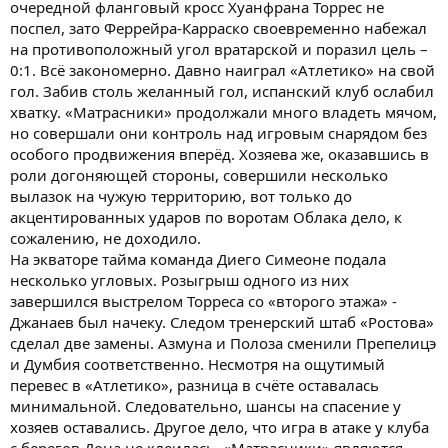
очередной фланговый кросс Хуанфрана Торрес не
поспел, зато Феррейра-Карраско своевременно набежал
на противоположный угол вратарской и поразил цель –
0:1. Всё закономерно. Давно наиграл «Атлетико» на свой
гол. Забив столь желанный гол, испанский клуб ослабил
хватку. «Матрасники» продолжали много владеть мячом,
но совершали они контроль над игровым снарядом без
особого продвижения вперёд. Хозяева же, оказавшись в
роли догоняющей стороны, совершили несколько
вылазок на чужую территорию, вот только до
акцентированных ударов по воротам Облака дело, к
сожалению, не доходило.
На экваторе тайма команда Диего Симеоне подала
несколько угловых. Розыгрыш одного из них
завершился выстрелом Торреса со «второго этажа» -
Джанаев был начеку. Следом тренерский штаб «Ростова»
сделал две замены. Азмуна и Полоза сменили Препелицэ
и Думбия соответственно. Несмотря на ощутимый
перевес в «Атлетико», разница в счёте оставалась
минимальной. Следовательно, шансы на спасение у
хозяев оставались. Другое дело, что игра в атаке у клуба
с берегов Дона не клеилась. «Матрасники» являются