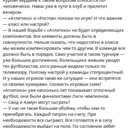
человечески. Навас уже в пути в клуб и прилетит
вечером.
— «Атлетико» и «Ростов» похожи по игре? И что важнее
— класс или настрой?
— В нашей борьбе с «Атлетико» не будет определяющих
компонентов. Все элементы должны быть в
совокупности. Нельзя сказать, что недостатки в классе
мы можем компенсировать чем-то другим. В команде все
должно быть в порядке. Само участие в таком турнире —
уже большое достижение, болельщики живьем увидят
тех футболистов, кого раньше видели только по
телевизору. Поэтому настрой у команды стопроцентный.
И у наших игроков такая же ситуация — они встретятся
со своими кумирами. Схожесть игровых схем?
«Атлетико» уже несколько лет показывает отличный
футбол, они были финалистами Лиги чемпионов.
— Саид и Азмун могут сыграть?
— У нас не такая большая обойма, чтобы кем-то
пренебрегать. Каждый патрон на счету. При
необходимости все сыграют. Все готовятся и в силу
необходимости выйдут на поле. По состоянию ребят