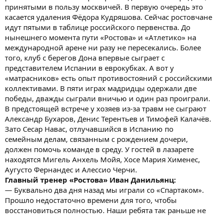
принятыми в пользу москвичей. В первую очередь это
касается удаления Фёдора Кудряшова. Сейчас ростовчане
идут пятыми в таблице российского первенства. До
нынешнего момента пути «Ростова» и «Атлетико» на
международной арене ни разу не пересекались. Более
того, клуб с берегов Дона впервые сыграет с
представителем Испании в еврокубках. А вот у
«матрасников» есть опыт противостояний с российскими
коллективами. В пяти играх мадридцы одержали две
победы, дважды сыграли вничью и один раз проиграли.
В предстоящей встрече у хозяев из-за травм не сыграют
Александр Бухаров, Денис Терентьев и Тимофей Калачёв.
Зато Сесар Навас, отлучавшийся в Испанию по
семейным делам, связанным с рождением дочери,
должен помочь команде в среду. У гостей в лазарете
находятся Мигель Анхель Мойя, Хосе Мария Хименес,
Аугусто Фернандес и Алессио Черчи.
Главный тренер «Ростова» Иван Данильянц:
— Буквально два дня назад мы играли со «Спартаком».
Прошло недостаточно времени для того, чтобы
восстановиться полностью. Наши ребята так раньше не