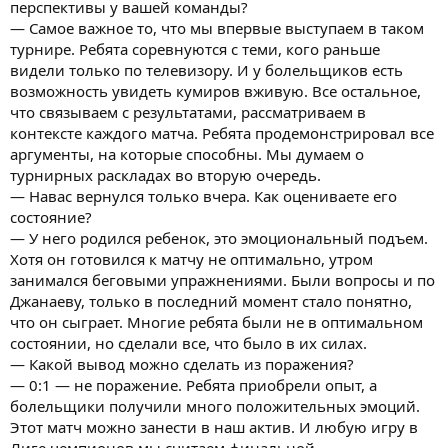
перспективы у вашей команды?
— Самое важное то, что мы впервые выступаем в таком
турнире. Ребята соревнуются с теми, кого раньше
видели только по телевизору. И у болельщиков есть
возможность увидеть кумиров вживую. Все остальное,
что связываем с результатами, рассматриваем в
контексте каждого матча. Ребята продемонстрировал все
аргументы, на которые способны. Мы думаем о
турнирных раскладах во вторую очередь.
— Навас вернулся только вчера. Как оцениваете его
состояние?
— У него родился ребенок, это эмоциональный подъем.
Хотя он готовился к матчу не оптимально, утром
занимался беговыми упражнениями. Были вопросы и по
Джанаеву, только в последний момент стало понятно,
что он сыграет. Многие ребята были не в оптимальном
состоянии, но сделали все, что было в их силах.
— Какой вывод можно сделать из поражения?
— 0:1 — не поражение. Ребята приобрели опыт, а
болельщики получили много положительных эмоций.
Этот матч можно занести в наш актив. И любую игру в
Лиге чемпионов мы считаем финальной.