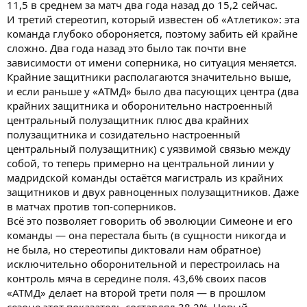
11,5 в среднем за матч два года назад до 15,2 сейчас.
И третий стереотип, который известен об «Атлетико»: эта
команда глубоко обороняется, поэтому забить ей крайне
сложно. Два года назад это было так почти вне
зависимости от имени соперника, но ситуация меняется.
Крайние защитники располагаются значительно выше,
и если раньше у «АТМД» было два пасующих центра (два
крайних защитника и оборонительно настроенный
центральный полузащитник плюс два крайних
полузащитника и созидательно настроенный
центральный полузащитник) с уязвимой связью между
собой, то теперь примерно на центральной линии у
мадридской команды остаётся магистраль из крайних
защитников и двух равноценных полузащитников. Даже
в матчах против топ-соперников.
Всё это позволяет говорить об эволюции Симеоне и его
команды — она перестала быть (в сущности никогда и
не была, но стереотипы диктовали нам обратное)
исключительно оборонительной и перестроилась на
контроль мяча в середине поля. 43,6% своих пасов
«АТМД» делает на второй трети поля — в прошлом
сезоне этот показатель составлял 38,2%. Новый