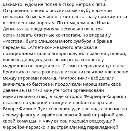
каким-то чудом не попал в створ метров с пяти!
Откровенно повезло российскому клубу в данной
ситуации. Хозяевам явно не хотелось сразу прижиматься
к собственным воротам. Поэтому, команда Ивана
Данильянца предприняла несколько попыток
организовать ответные контратаки, но впереди у
«Ростова» было слишком много сумбура и брака в
передачах. «Атлетико» же много атаковал в
позиционном стиле и вскоре получил право на угловой,
извлечь дивиденды из розыгрыша которого у
мадридцев не получилось. С самых первых минут стала
бросаться в глаза разница в исполнительском мастерстве
между игроками команд. «Матрасники» всё делали
значительно быстрее и продолжали наращивать своё
давление. На 11-й минуте гости организовали
изумительную атаку, в ходе которой Феррейра-Карраско
оказался на ударной позиции и пробил во вратаря.
Вскоре Филипе Луис совершил удачное подключение по
левому флангу и заработал опаснейший штрафной для
своей команды. К мячу вновь подошёл вездесущий
Феррейра-Карраско и выстрелили над перекладиной.