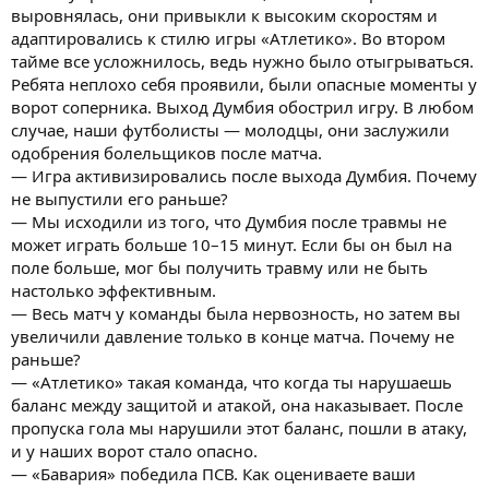
выровнялась, они привыкли к высоким скоростям и
адаптировались к стилю игры «Атлетико». Во втором
тайме все усложнилось, ведь нужно было отыгрываться.
Ребята неплохо себя проявили, были опасные моменты у
ворот соперника. Выход Думбия обострил игру. В любом
случае, наши футболисты — молодцы, они заслужили
одобрения болельщиков после матча.
— Игра активизировались после выхода Думбия. Почему
не выпустили его раньше?
— Мы исходили из того, что Думбия после травмы не
может играть больше 10–15 минут. Если бы он был на
поле больше, мог бы получить травму или не быть
настолько эффективным.
— Весь матч у команды была нервозность, но затем вы
увеличили давление только в конце матча. Почему не
раньше?
— «Атлетико» такая команда, что когда ты нарушаешь
баланс между защитой и атакой, она наказывает. После
пропуска гола мы нарушили этот баланс, пошли в атаку,
и у наших ворот стало опасно.
— «Бавария» победила ПСВ. Как оцениваете ваши