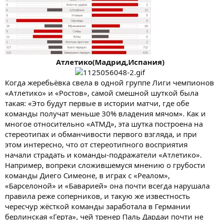
Атлетико(Мадрид,Испания)​
Когда жеребьёвка свела в одной группе Лиги чемпионов
«Атлетико» и «Ростов», самой смешной шуткой была
такая: «Это будут первые в истории матчи, где обе
команды получат меньше 30% владения мячом». Как и
многое относительно «АТМД», эта шутка построена на
стереотипах и обманчивости первого взгляда, и при
этом интересно, что от стереотипного восприятия
начали страдать и команды-подражатели «Атлетико».
Например, вопреки сложившемуся мнению о грубости
команды Диего Симеоне, в играх с «Реалом»,
«Барселоной» и «Баварией» она почти всегда нарушала
правила реже соперников, и такую же известность
чересчур жёсткой команды заработала в Германии
берлинская «Герта», чей тренер Паль Дардаи почти не