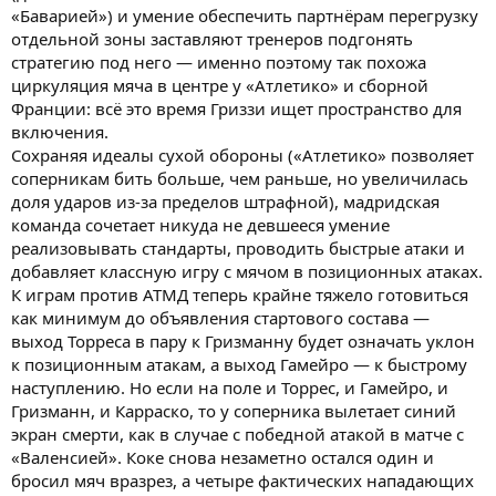
«Баварией») и умение обеспечить партнёрам перегрузку
отдельной зоны заставляют тренеров подгонять
стратегию под него — именно поэтому так похожа
циркуляция мяча в центре у «Атлетико» и сборной
Франции: всё это время Гриззи ищет пространство для
включения.
Сохраняя идеалы сухой обороны («Атлетико» позволяет
соперникам бить больше, чем раньше, но увеличилась
доля ударов из-за пределов штрафной), мадридская
команда сочетает никуда не девшееся умение
реализовывать стандарты, проводить быстрые атаки и
добавляет классную игру с мячом в позиционных атаках.
К играм против АТМД теперь крайне тяжело готовиться
как минимум до объявления стартового состава —
выход Торреса в пару к Гризманну будет означать уклон
к позиционным атакам, а выход Гамейро — к быстрому
наступлению. Но если на поле и Торрес, и Гамейро, и
Гризманн, и Карраско, то у соперника вылетает синий
экран смерти, как в случае с победной атакой в матче с
«Валенсией». Коке снова незаметно остался один и
бросил мяч вразрез, а четыре фактических нападающих