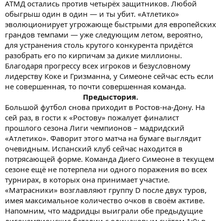
АТМД остались против четырёх защитников. Любой
обыгрыш один в один — и ты убит. «Атлетико»
эволюционирует угрожающе быстрыми для европейских
грандов темпами — уже следующим летом, вероятно,
для устранения столь крутого конкурента придётся
разобрать его по кирпичам за дикие миллионы.
Благодаря прогрессу всех игроков и безусловному
лидерству Коке и Гризманна, у Симеоне сейчас есть если
не совершенная, то почти совершенная команда.
Предыстория.​
Большой футбол снова приходит в Ростов-на-Дону. На
сей раз, в гости к «Ростову» пожалует финалист
прошлого сезона Лиги чемпионов – мадридский
«Атлетико». Фаворит этого матча на бумаге выглядит
очевидным. Испанский клуб сейчас находится в
потрясающей форме. Команда Диего Симеоне в текущем
сезоне ещё не потерпела ни одного поражения во всех
турнирах, в которых она принимает участие.
«Матрасники» возглавляют группу D после двух туров,
имея максимальное количество очков в своём активе.
Напомним, что мадридцы выиграли обе предыдущие
лигочемпионские баталии с одинаковым счётом 1:0: в