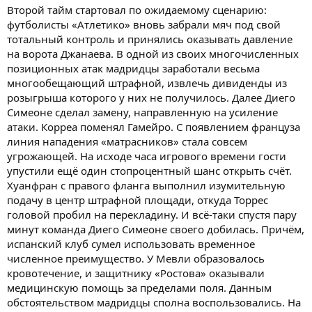
Второй тайм стартовал по ожидаемому сценарию:
футболисты «Атлетико» вновь забрали мяч под свой
тотальный контроль и принялись оказывать давление
на ворота Джанаева. В одной из своих многочисленных
позиционных атак мадридцы заработали весьма
многообещающий штрафной, извлечь дивиденды из
розыгрыша которого у них не получилось. Далее Диего
Симеоне сделал замену, направленную на усиление
атаки. Корреа поменял Гамейро. С появлением француза
линия нападения «матрасников» стала совсем
угрожающей. На исходе часа игрового времени гости
упустили ещё один стопроцентный шанс открыть счёт.
Хуанфран с правого фланга выполнил изумительную
подачу в центр штрафной площади, откуда Торрес
головой пробил на перекладину. И всё-таки спустя пару
минут команда Диего Симеоне своего добилась. Причём,
испанский клуб сумел использовать временное
численное преимущество. У Мевли образовалось
кровотечение, и защитнику «Ростова» оказывали
медицинскую помощь за пределами поля. Данным
обстоятельством мадридцы сполна воспользовались. На