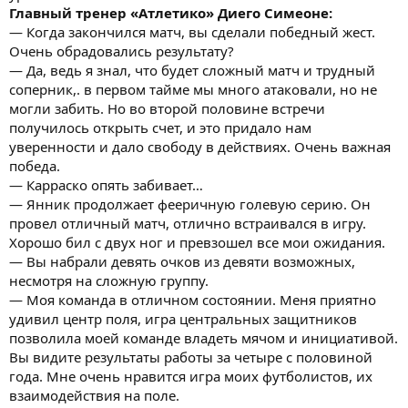
Главный тренер «Атлетико» Диего Симеоне:
— Когда закончился матч, вы сделали победный жест.
Очень обрадовались результату?
— Да, ведь я знал, что будет сложный матч и трудный
соперник,. в первом тайме мы много атаковали, но не
могли забить. Но во второй половине встречи
получилось открыть счет, и это придало нам
уверенности и дало свободу в действиях. Очень важная
победа.
— Карраско опять забивает…
— Янник продолжает фееричную голевую серию. Он
провел отличный матч, отлично встраивался в игру.
Хорошо бил с двух ног и превзошел все мои ожидания.
— Вы набрали девять очков из девяти возможных,
несмотря на сложную группу.
— Моя команда в отличном состоянии. Меня приятно
удивил центр поля, игра центральных защитников
позволила моей команде владеть мячом и инициативой.
Вы видите результаты работы за четыре с половиной
года. Мне очень нравится игра моих футболистов, их
взаимодействия на поле.