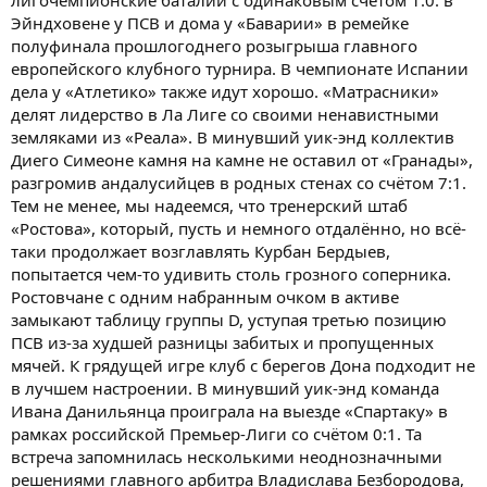
Эйндховене у ПСВ и дома у «Баварии» в ремейке
полуфинала прошлогоднего розыгрыша главного
европейского клубного турнира. В чемпионате Испании
дела у «Атлетико» также идут хорошо. «Матрасники»
делят лидерство в Ла Лиге со своими ненавистными
земляками из «Реала». В минувший уик-энд коллектив
Диего Симеоне камня на камне не оставил от «Гранады»,
разгромив андалусийцев в родных стенах со счётом 7:1.
Тем не менее, мы надеемся, что тренерский штаб
«Ростова», который, пусть и немного отдалённо, но всё-
таки продолжает возглавлять Курбан Бердыев,
попытается чем-то удивить столь грозного соперника.
Ростовчане с одним набранным очком в активе
замыкают таблицу группы D, уступая третью позицию
ПСВ из-за худшей разницы забитых и пропущенных
мячей. К грядущей игре клуб с берегов Дона подходит не
в лучшем настроении. В минувший уик-энд команда
Ивана Данильянца проиграла на выезде «Спартаку» в
рамках российской Премьер-Лиги со счётом 0:1. Та
встреча запомнилась несколькими неоднозначными
решениями главного арбитра Владислава Безбородова,