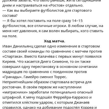
днем и настраиваться на «Ростов» отдельно.
— Как вы выбираете футболистов для стартового
состава?
— Я бы хотел поставить на поле сразу 14–15
футболистов, все отличные игроки. В любом случае, на
меня нет давления, я сам волен выбирать, кого ставить
на поле.
Ход матча.​
Иван Данильянц сделал одно изменение в стартовом
составе своей команды по сравнению с матчем против
«Спартака». Вместо Калачёва с первых минут появился
Киреев. Что касается Диего Симеоне, то он также
совершил одну перестановку в основном сочетании
мадридцев по сравнению с поединком против
«Гранады». Гамейро сменил Торрес.
Неприятнейшим образом стартовала встреча для
ростовчан. В своём первом же наступлении
«матрасники» заработали потенциально опасный
штрафной. К мячу подошёл Феррейра-Карраско и
отметился хлёстким ударом, с которым Джанаев
справился, однако на добивание подоспёл Корреа и