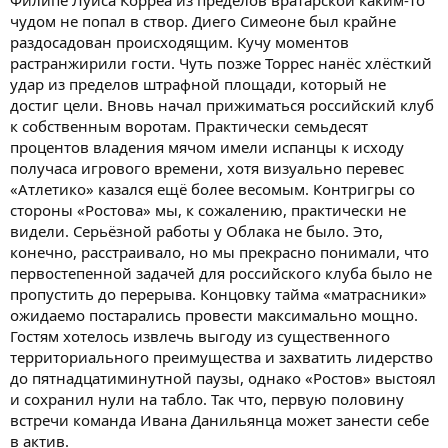
чудом не попал в створ. Диего Симеоне был крайне
раздосадован происходящим. Кучу моментов
растранжирили гости. Чуть позже Торрес нанёс хлёсткий
удар из пределов штрафной площади, который не
достиг цели. Вновь начал прижиматься российский клуб
к собственным воротам. Практически семьдесят
процентов владения мячом имели испанцы к исходу
получаса игрового времени, хотя визуально перевес
«Атлетико» казался ещё более весомым. Контригры со
стороны «Ростова» мы, к сожалению, практически не
видели. Серьёзной работы у Облака не было. Это,
конечно, расстраивало, но мы прекрасно понимали, что
первостепенной задачей для российского клуба было не
пропустить до перерыва. Концовку тайма «матрасники»
ожидаемо постарались провести максимально мощно.
Гостям хотелось извлечь выгоду из существенного
территориального преимущества и захватить лидерство
до пятнадцатиминутной паузы, однако «Ростов» выстоял
и сохранил нули на табло. Так что, первую половину
встречи команда Ивана Данильянца может занести себе
в актив.