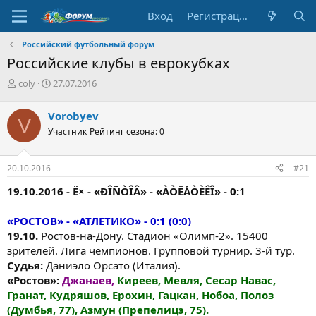
Вход
Регистрация
Российский футбольный форум
Российские клубы в еврокубках
А
Д
coly
27.07.2016
в
а
т
т
Vorobyev
V
о
а
Участник
Рейтинг сезона: 0
р
н
т
а
е
ч
20.10.2016
#21
м
а
ы
л
19.10.2016 - Ë× - «ÐÎÑÒÎÂ» - «ÀÒËÅÒÈÊÎ» - 0:1
а
«РОСТОВ» - «АТЛЕТИКО» - 0:1 (0:0)
19.10.
Ростов-на-Дону. Стадион «Олимп-2». 15400
зрителей. Лига чемпионов. Групповой турнир. 3-й тур.
Судья:
Даниэло Орсато (Италия).
«Ростов»:
Джанаев,
Киреев, Мевля, Сесар Навас,
Гранат, Кудряшов, Ерохин, Гацкан, Нобоа, Полоз
(Думбья, 77), Азмун (Препелицэ, 75).