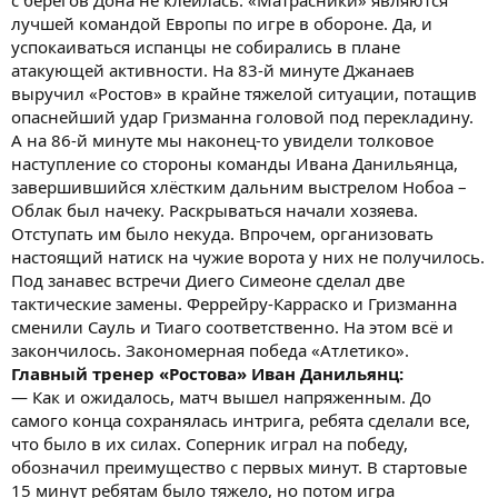
лучшей командой Европы по игре в обороне. Да, и
успокаиваться испанцы не собирались в плане
атакующей активности. На 83-й минуте Джанаев
выручил «Ростов» в крайне тяжелой ситуации, потащив
опаснейший удар Гризманна головой под перекладину.
А на 86-й минуте мы наконец-то увидели толковое
наступление со стороны команды Ивана Данильянца,
завершившийся хлёстким дальним выстрелом Нобоа –
Облак был начеку. Раскрываться начали хозяева.
Отступать им было некуда. Впрочем, организовать
настоящий натиск на чужие ворота у них не получилось.
Под занавес встречи Диего Симеоне сделал две
тактические замены. Феррейру-Карраско и Гризманна
сменили Сауль и Тиаго соответственно. На этом всё и
закончилось. Закономерная победа «Атлетико».
Главный тренер «Ростова» Иван Данильянц:
— Как и ожидалось, матч вышел напряженным. До
самого конца сохранялась интрига, ребята сделали все,
что было в их силах. Соперник играл на победу,
обозначил преимущество с первых минут. В стартовые
15 минут ребятам было тяжело, но потом игра