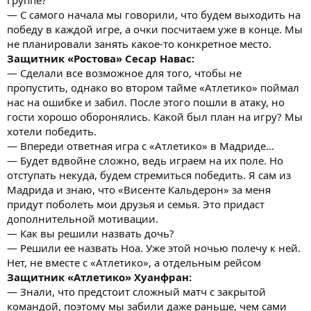
— С самого начала мы говорили, что будем выходить на
победу в каждой игре, а очки посчитаем уже в конце. Мы
не планировали занять какое-то конкретное место.
Защитник «Ростова» Сесар Навас:
— Сделали все возможное для того, чтобы не
пропустить, однако во втором тайме «Атлетико» поймал
нас на ошибке и забил. После этого пошли в атаку, но
гости хорошо оборонялись. Какой был план на игру? Мы
хотели победить.
— Впереди ответная игра с «Атлетико» в Мадриде…
— Будет вдвойне сложно, ведь играем на их поле. Но
отступать некуда, будем стремиться победить. Я сам из
Мадрида и знаю, что «Висенте Кальдерон» за меня
придут поболеть мои друзья и семья. Это придаст
дополнительной мотивации.
— Как вы решили назвать дочь?
— Решили ее назвать Ноа. Уже этой ночью полечу к ней.
Нет, не вместе с «Атлетико», а отдельным рейсом
Защитник «Атлетико» Хуанфран:
— Знали, что предстоит сложный матч с закрытой
командой, поэтому мы забили даже раньше, чем сами