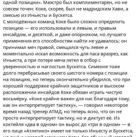
одной позиции». Маэстро был комплиментарен, но не
совсем точен: Коке, скорее, был не мадридским Хави, а
смесью из Иньесты и Бускетса.
С молодёжных команд Коке было сложно определить
позицию — его использовали и левым, и правым
инсайдом, и десяткой, и даже опорником, но лучшего
применения его способностям найти не удавалось: он
принимал мяч правой, смещался чуть левее и
моментально искал возможность для паса вразрез, как
Иньеста, а при потере мяча летел в отбор с
уверенностью и наглостью Бускетса. Симеоне тоже
долго перебрасывал своего шестого номера с позиции
на позицию, но теперь окончательно убедился, что при
хорошей поддержке крайних защитников и высоком
расположении инсайдов Коке обязан играть чистую
восьмёрку. «Коке крайне важен для нас благодаря тому,
как он интерпретирует тактику», — говорил некоторое
время назад тренер АТМД, но теперь ясно, что он не
просто интерпретирует тактику, но и диктует её. Из
коктейля «два в одном» он вырос до «три в одном» — в
его лице «Атлетико» имеет не только Иньесту и Бускетса,
но ещё и часовой механизм Хави. Его обычный игровой