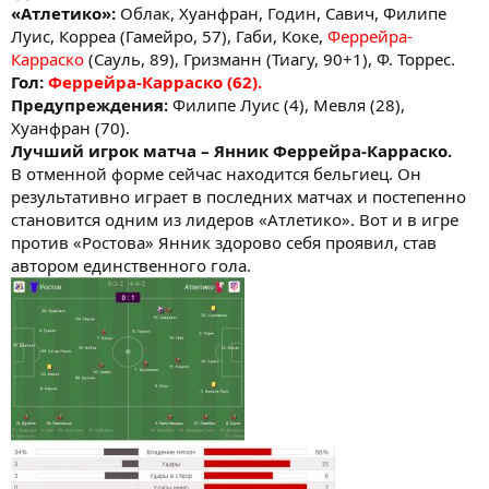
«Атлетико»:
Облак, Хуанфран, Годин, Савич, Филипе
Луис, Корреа (Гамейро, 57), Габи, Коке,
Феррейра-
Карраско
(Сауль, 89), Гризманн (Тиагу, 90+1), Ф. Торрес.
Гол:
Феррейра-Карраско (62).
Предупреждения:
Филипе Луис (4), Мевля (28),
Хуанфран (70).
Лучший игрок матча – Янник Феррейра-Карраско.
В отменной форме сейчас находится бельгиец. Он
результативно играет в последних матчах и постепенно
становится одним из лидеров «Атлетико». Вот и в игре
против «Ростова» Янник здорово себя проявил, став
автором единственного гола.