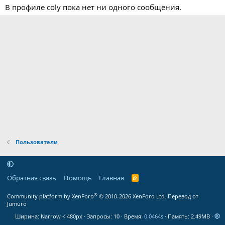
В профиле coly пока нет ни одного сообщения.
Пользователи
Обратная связь
Помощь
Главная
R
S
S
®
Community platform by XenForo
© 2010-2026 XenForo Ltd.
Перевод от
Jumuro
Ширина
Запросы
10
Время
0.0464s
Память
2.49MB