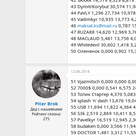
42 SAXAR 14,519 9,329 8,819 
43 DymitrKorybut 30,574 11,9
44 PaVLY 1,296 27,734 10,978
45 Vadimkyr 10,935 13,773 4,
46
maksat.ks@mail.ru
0,787 15
47 RUZA88 14,620 12,969 3,7
48 MACLAUD 5,481 13,756 4,0
49 Whitedevil 30,602 1,418 3,
50 Олененок 0,000 0,902 15,
12.06.2014
51 Vjazmitsch 0,000 0,000 0,
52 7000$ 0,000 0,541 6,575 2
53 Топик Стартер 4,370 5,083
54 splash 'n' dash 13,676 19,
Piter Brok
55 USB 11,694 11,822 4,364 4
Дед с нашивками
56 S3k 2,519 2,869 10,411 8,
Рейтинг сезона:
275
57 Pavelkyr 16,519 12,945 2,
58 budaken 0,000 3,566 11,94
59 DOCTOR 1,481 3,312 11,55