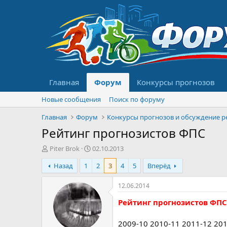
Главная
Форум
Конкурсы прогнозов
Новые сообщения
Поиск по форуму
Главная
Форум
Рейтинг прогнозистов ФПС
А
Д
Piter Brok
02.10.2013
в
а
Назад
1
2
3
4
5
Вперёд
т
т
о
а
р
н
12.06.2014
т
а
Рейтинг прогнозистов ФПС
е
ч
м
а
ы
л
2009-10 2010-11 2011-12 20