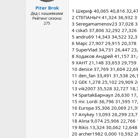
а
Piter Brok
1 Шериф 40,065 40,816 32,47
Дед с нашивками
2 СТЕПАНЫЧ 41,324 36,932 31
Рейтинг сезона:
275
3 Seregamamenov23 37,028 33
4 cska5 37,806 32,292 27,326
5 andru69 14,343 34,522 32,3
6 Марс 27,907 29,915 20,378
7 SuperVlad 34,731 26,447 23
8 Ходаков Андрей 41,157 31,
9 ХАНТ 21,148 33,653 29,759
10 denice 37,769 31,604 22,6
11 den_fan 33,491 31,538 26,
12 GEK 1,278 25,102 29,909 2
13 vik2007 35,528 32,727 18,
14 SpartakБарнаул 26,630 17
15 mr. Lordi 36,796 31,595 17
16 Europa 35,306 20,069 21,3
17 Anykey 13,093 26,299 23,7
18 Alina 9,074 25,906 22,766
19 Rikis 13,324 30,062 12,64
20 archer1982 0,000 10,592 2