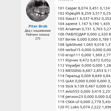
101 Casper 8,074 3,451 0,124
102 Юрец99 8,259 3,517 0,25
103 Slava11 6,537 4,952 0,35
104 zazenit 1,167 9,190 1,435
Piter Brok
105 Arsaman 0,731 5,763 5,27
Дед с нашивками
106 ПАВЛОДАР 0,000 2,320 8,
Рейтинг сезона:
275
107 Витёк 0,000 0,000 0,789 
108 SpbShved 1,065 9,018 1,3
109 serbul15 0,000 0,000 0,0
110 егор111 0,000 1,369 2,77
111 Юрчик 9,472 0,672 0,052
112 Voyadjer 0,000 0,000 1,2
113 MESSING 6,667 2,853 0,17
114 Геральд 0,000 8,649 0,84
115 ШАХ 0,000 0,000 0,000 3,
116 Stick 9,139 0,467 0,000 0
117 avto555 0,000 3,419 2,25
118 регион23 0,000 0,000 0,0
119 CSKA-Ul 0,000 2,779 5,43
120 FC Loko 5,074 2,222 1,69