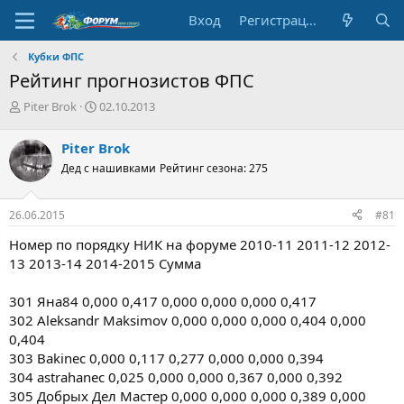
Вход
Регистрация
Кубки ФПС
Рейтинг прогнозистов ФПС
А
Д
Piter Brok
02.10.2013
в
а
т
т
Piter Brok
о
а
Дед с нашивками
Рейтинг сезона: 275
р
н
т
а
е
ч
26.06.2015
#81
м
а
ы
л
Номер по порядку НИК на форуме 2010-11 2011-12 2012-
а
13 2013-14 2014-2015 Сумма
301 Яна84 0,000 0,417 0,000 0,000 0,000 0,417
302 Aleksandr Maksimov 0,000 0,000 0,000 0,404 0,000
0,404
303 Bakinec 0,000 0,117 0,277 0,000 0,000 0,394
304 astrahanec 0,025 0,000 0,000 0,367 0,000 0,392
305 Добрых Дел Мастер 0,000 0,000 0,000 0,389 0,000