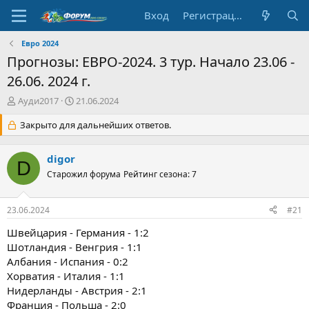
Вход
Регистрация
Евро 2024
Прогнозы: ЕВРО-2024. 3 тур. Начало 23.06 -
26.06. 2024 г.
А
Д
Ауди2017
21.06.2024
в
а
т
Закрыто для дальнейших ответов.
т
о
а
р
н
digor
т
а
D
е
Старожил форума
ч
Рейтинг сезона: 7
м
а
ы
л
23.06.2024
#21
а
Швейцария - Германия - 1:2
Шотландия - Венгрия - 1:1
Албания - Испания - 0:2
Хорватия - Италия - 1:1
Нидерланды - Австрия - 2:1
Франция - Польша - 2:0