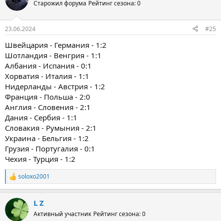
Старожил форума
Рейтинг сезона: 0
23.06.2024
#25
Швейцария - Германия - 1:2
Шотландия - Венгрия - 1:1
Албания - Испания - 0:1
Хорватия - Италия - 1:1
Нидерланды - Австрия - 1:2
Франция - Польша - 2:0
Англия - Словения - 2:1
Дания - Сербия - 1:1
Словакия - Румыния - 2:1
Украина - Бельгия - 1:2
Грузия - Португалия - 0:1
Чехия - Турция - 1:2
soloxo2001
Р
е
а
L Z
к
ц
Активный участник
Рейтинг сезона: 0
и