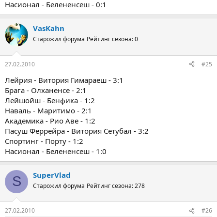
Насионал - Белененсеш - 0:1
VasKahn
Старожил форума
Рейтинг сезона: 0
27.02.2010
#25
Лейрия - Витория Гимараеш - 3:1
Брага - Олханенсе - 2:1
Лейшойш - Бенфика - 1:2
Наваль - Маритимо - 2:1
Академика - Рио Аве - 1:2
Пасуш Феррейра - Витория Сетубал - 3:2
Спортинг - Порту - 1:2
Насионал - Белененсеш - 1:0
SuperVlad
S
Старожил форума
Рейтинг сезона: 278
27.02.2010
#26