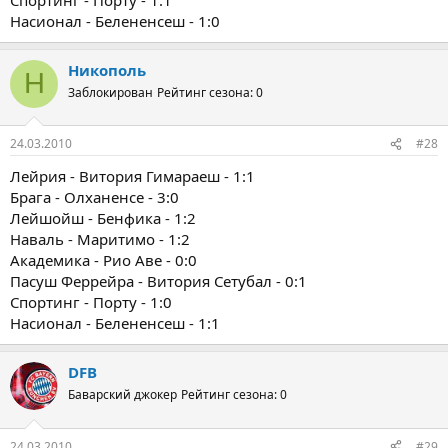
Насионал - Белененсеш - 1:0
Никополь
Н
Заблокирован
Рейтинг сезона: 0
24.03.2010
#28
Лейрия - Витория Гимараеш - 1:1
Брага - Олханенсе - 3:0
Лейшойш - Бенфика - 1:2
Наваль - Маритимо - 1:2
Академика - Рио Аве - 0:0
Пасуш Феррейра - Витория Сетубал - 0:1
Спортинг - Порту - 1:0
Насионал - Белененсеш - 1:1
DFB
Баварский джокер
Рейтинг сезона: 0
24.03.2010
#29