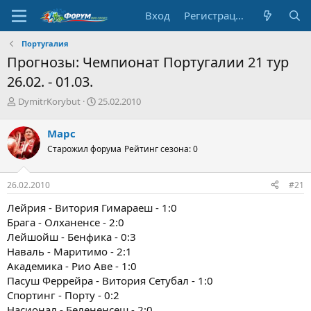
Вход
Регистрация
Португалия
Прогнозы: Чемпионат Португалии 21 тур
26.02. - 01.03.
А
Д
DymitrKorybut
25.02.2010
в
а
т
т
Марс
о
а
Старожил форума
Рейтинг сезона: 0
р
н
т
а
е
ч
26.02.2010
#21
м
а
ы
л
Лейрия - Витория Гимараеш - 1:0
а
Брага - Олханенсе - 2:0
Лейшойш - Бенфика - 0:3
Наваль - Маритимо - 2:1
Академика - Рио Аве - 1:0
Пасуш Феррейра - Витория Сетубал - 1:0
Спортинг - Порту - 0:2
Насионал - Белененсеш - 2:0