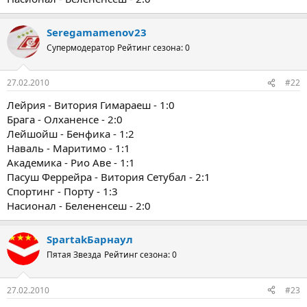
Seregamamenov23
Супермодератор
Рейтинг сезона: 0
27.02.2010
#22
Лейрия - Витория Гимараеш - 1:0
Брага - Олханенсе - 2:0
Лейшойш - Бенфика - 1:2
Наваль - Маритимо - 1:1
Академика - Рио Аве - 1:1
Пасуш Феррейра - Витория Сетубал - 2:1
Спортинг - Порту - 1:3
Насионал - Белененсеш - 2:0
SpartakБарнаул
Пятая Звезда
Рейтинг сезона: 0
27.02.2010
#23