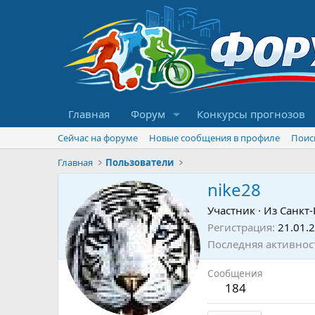
Главная
Форум
Конкурсы прогнозов
Сейчас на форуме
Новые сообщения в профиле
Поис
Главная
Пользователи
nike28
Участник
·
Из
Санкт-
Регистрация
21.01.
Последняя активнос
Сообщения
184