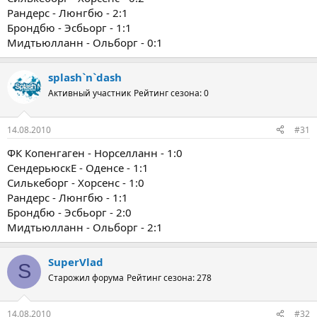
Рандерс - Люнгбю - 2:1
Брондбю - Эсбьорг - 1:1
Мидтьюлланн - Ольборг - 0:1
splash`n`dash
Активный участник
Рейтинг сезона: 0
14.08.2010
#31
ФК Копенгаген - Норселланн - 1:0
СендерьюскЕ - Оденсе - 1:1
Силькеборг - Хорсенс - 1:0
Рандерс - Люнгбю - 1:1
Брондбю - Эсбьорг - 2:0
Мидтьюлланн - Ольборг - 2:1
SuperVlad
S
Старожил форума
Рейтинг сезона: 278
14.08.2010
#32