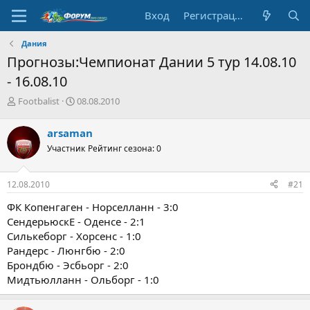
Вход
Регистрация
Дания
Прогнозы:Чемпионат Дании 5 тур 14.08.10
- 16.08.10
А
Д
Footbalist
08.08.2010
в
а
т
т
arsaman
о
а
Участник
Рейтинг сезона: 0
р
н
т
а
е
ч
12.08.2010
#21
м
а
ы
л
ФК Копенгаген - Норселланн - 3:0
а
СендерьюскЕ - Оденсе - 2:1
Силькеборг - Хорсенс - 1:0
Рандерс - Люнгбю - 2:0
Брондбю - Эсбьорг - 2:0
Мидтьюлланн - Ольборг - 1:0