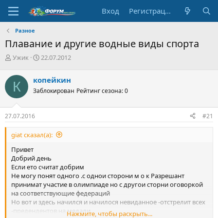
Вход
Регистрация
Разное
Плавание и другие водные виды спорта
А
Д
Ужик
22.07.2012
в
а
т
т
копейкин
К
о
а
Заблокирован
Рейтинг сезона: 0
р
н
т
а
е
ч
27.07.2016
#21
м
а
ы
л
giat сказал(а):
а
Привет
Добрий день
Если ето считат добрим
Не могу понят одного .с однои сторони м о к Разрешант
принимат участие в олимпиаде но с другои сторни оговоркой
на соответствующие федераций
Но вот и здесь начился и начилося невиданное -отстрелит всех
-предендентов на медали
Нажмите, чтобы раскрыть...