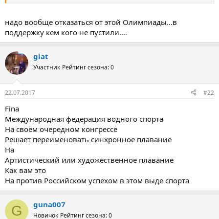
Всего пострадали и плавание -8 отказников
Лекгая атлетика-67
Гребля и каное
надо вообще отказаться от этой Олимпиады...в
Пока список доходит до 110-120 спортсменов
поддержку кем кого не пустили....
И получается из 387 заявок -110=277
И Шаньси сужаются на медали
Если в Лондоне завоевали 81 медали и в том числе и в лекгая
giat
атлетика-12/28 (американцев
Участник
Рейтинг сезона: 0
То Шаньси минималний и можно расчитыват до 40 медалеи
Вот из справедливости и права человека и демократия
-бороться с Российской с грязними методами
22.07.2017
#22
Fina
Международная федерация водного спорта
На своём очередном конгрессе
Решает переименовать синхронное плавание
На
Артистический или художественное плавание
Как вам это
На против Российском успехом в этом выде спорта
guna007
G
Новичок
Рейтинг сезона: 0