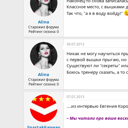
Наконец-то снова записалась
Классное место, с вышками до
Так что, "а я в воду войду!"
Alina
Старожил форума
Рейтинг сезона: 0
30.07.2012
Никак не могу научиться пры
с первой вышки прыгаю, но н
Существуют ли "секреты" ил
Боюсь тренеру сказать, а то 
Alina
Старожил форума
Рейтинг сезона: 0
07.01.2013
....из интервью Евгения Ко
– Мы читали про ваше восх
SpartakБарнау