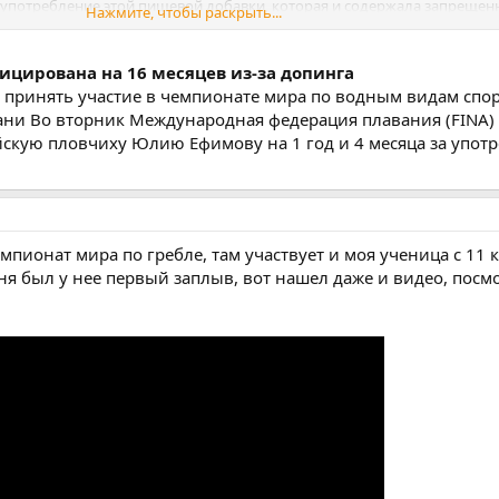
 употребление этой пищевой добавки, которая и содержала запреще
Нажмите, чтобы раскрыть...
. Спортсменке грозит дисквалификация на два года, сообщают «Ведом
цирована на 16 месяцев из-за допинга
 принять участие в чемпионате мира по водным видам спор
Европы-2013 на короткой воде Ефимова выиграла четыре золотые и о
зани Во вторник Международная федерация плавания (FINA)
 результаты будут аннулированы, в том числе победы сборной России
скую пловчиху Юлию Ефимову на 1 год и 4 месяца за упот
дет недействителен мировой рекорд Ефимовой на дистанции 50 м бра
ный 10 ноября на этапе Кубка мира.
мпионат мира по гребле, там участвует и моя ученица с 11 к
ня был у нее первый заплыв, вот нашел даже и видео, посмо