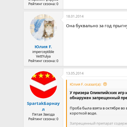
Рейтинг сезона: 0
18.01.2014
Она буквально за год прыгну
Юлия F.
imperceptible
VettYulya
Рейтинг сезона: 0
13.05.2014
Юлия F. сказал(а):
У призера Олимпийских игр 
обнаружен запрещенный пре
SpartakБарнау
Проба была взята в октябре в
л
короткой воде.
Пятая Звезда
Рейтинг сезона: 0
Запрещенный препарат содержа