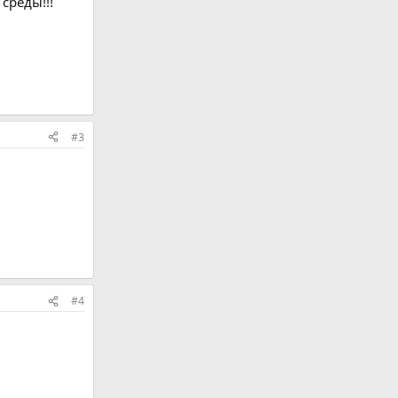
среды!!!
#3
#4