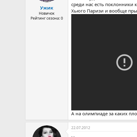
а
среди нас есть поклонники 
Ужик
Хьюго Паризи и вообще прыж
Новичок
Рейтинг сезона: 0
А на олимпиаде за каких пл
22.07.2012