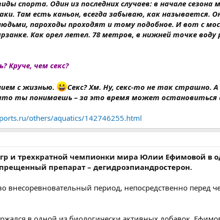
виды спорта. Один из последних случаев: в начале сезона 
аки. Там есть каньон, всегда забываю, как называется. О
людьми, пароходы проходят и тому подобное. И вот с мос
рзанке. Как орел летел. 78 метров, в нижней точке воду 
? Круче, чем секс?
нием с жизнью.
Секс? Хм. Ну, секс-то не так страшно. А
что ты понимаешь – за это время может остановиться с
ports.ru/others/aquatics/142746255.html
гр и трехкратной чемпионки мира Юлии Ефимовой в о
апрещенный препарат – дегидроэпиандростерон.
 во внесоревновательный период, непосредственно перед 
ржался в одной из биологически активных добавок. Ефимо