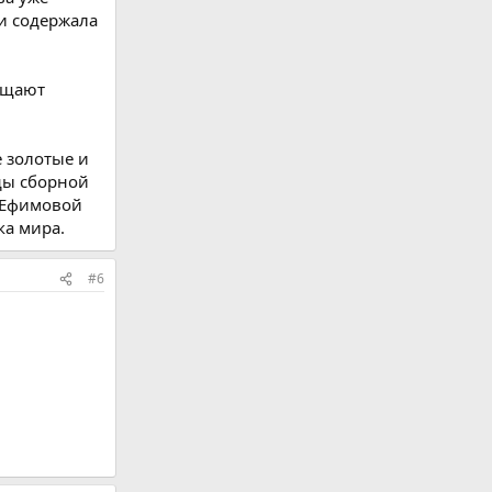
и содержала
общают
 золотые и
еды сборной
д Ефимовой
ка мира.
#6