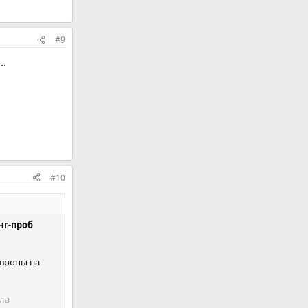
#9
..
#10
нг-проб
Европы на
ла