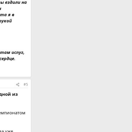
мы ездили на
н
та я в
рукой
 там испуг,
ердце.
#5
дной из
чемпионатом
ва уже