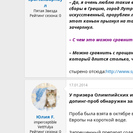
– Да, я очень люблю такие 
л
сборы в Грецию, город Лутр
Пятая Звезда
искусственный, прорублен 
Рейтинг сезона: 0
этот каньон прыгнул на та
зачерпнул.
– С чем это можно сравнить
– Можно сравнить с проща
который длится столько, 
стырено отсюда:
http://www.s
17.01.2014
У призера Олимпийских и
допинг-проб обнаружен з
Проба была взята в октябре
Юлия F.
Европы на короткой воде.
imperceptible
VettYulya
Рейтинг сезона: 0
Запрещенный препарат соде