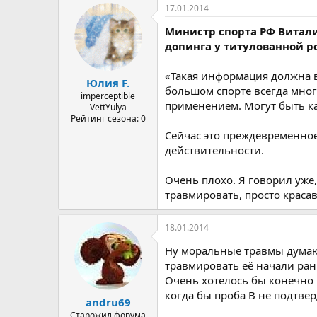
17.01.2014
Министр спорта РФ Вита
допинга у титулованной 
«Такая информация должна 
Юлия F.
большом спорте всегда мног
imperceptible
применением. Могут быть ка
VettYulya
Рейтинг сезона: 0
Сейчас это преждевременно
действительности.
Очень плохо. Я говорил уже,
травмировать, просто красав
18.01.2014
Ну моральные травмы думаю 
травмировать её начали ран
Очень хотелось бы конечно 
когда бы проба В не подтвер
andru69
Старожил форума