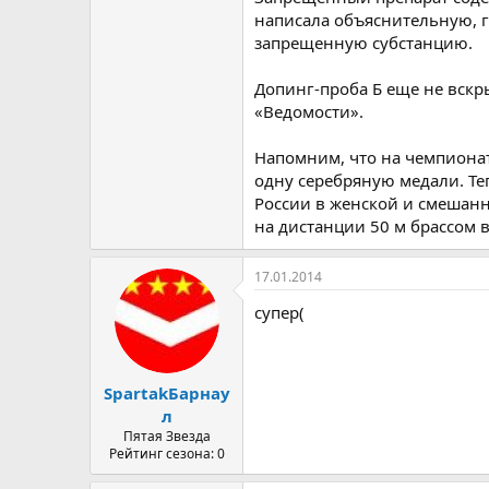
написала объяснительную, г
запрещенную субстанцию.
Допинг-проба Б еще не вскр
«Ведомости».
Напомним, что на чемпионат
одну серебряную медали. Те
России в женской и смешанн
на дистанции 50 м брассом в
17.01.2014
супер(
SpartakБарнау
л
Пятая Звезда
Рейтинг сезона: 0