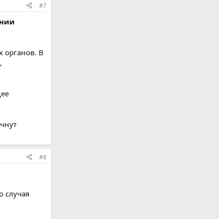
#7
ении
 органов. В
,
щее
ачнут
#8
о случая