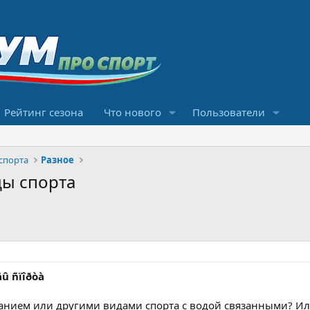
Рейтинг сезона
Что нового
Пользователи
спорта
Разное
ды спорта
äû ñïîðòà
ванием или другими видами спорта с водой связанными? И