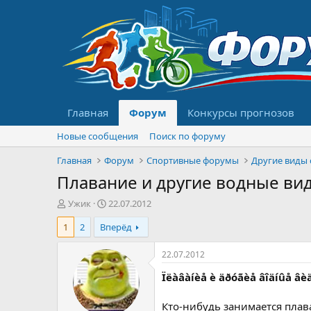
Главная
Форум
Конкурсы прогнозов
Новые сообщения
Поиск по форуму
Главная
Форум
Спортивные форумы
Другие виды 
Плавание и другие водные ви
А
Д
Ужик
22.07.2012
в
а
1
2
Вперёд
т
т
о
а
р
н
22.07.2012
т
а
Ïëàâàíèå è äðóãèå âîäíûå âè
е
ч
м
а
ы
л
Кто-нибудь занимается пла