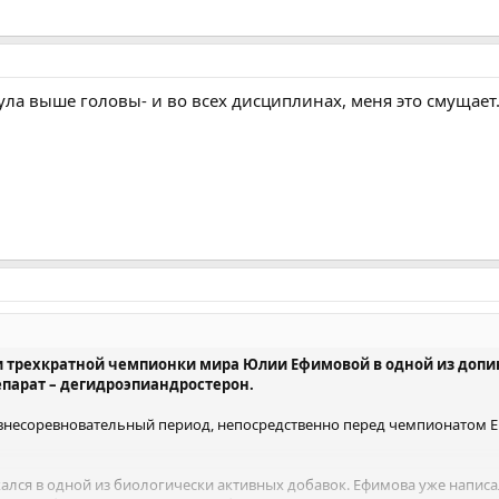
ла выше головы- и во всех дисциплинах, меня это смущает.
и трехкратной чемпионки мира Юлии Ефимовой в одной из допи
парат – дегидроэпиандростерон.
о внесоревновательный период, непосредственно перед чемпионатом 
лся в одной из биологически активных добавок. Ефимова уже написа