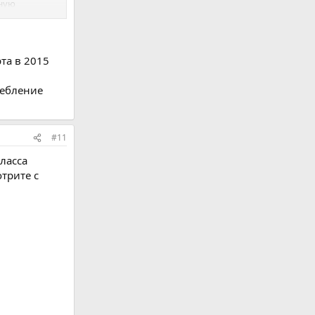
нную
ости».
та в 2015
дну
 в женской и
ребление
ссом в
#11
ласса
трите с