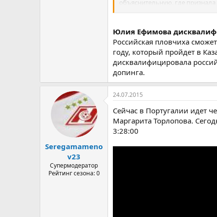
объяснительную, где признала
субстанцию.
Допинг-проба Б еще не вскрыта
Юлия Ефимова дисквалифи
Российская пловчиха сможет
Напомним, что на чемпионате 
году, который пройдет в Ка
серебряную медали. Теперь все
дисквалифицировала россий
смешанной эстафетах. Также бу
допинга.
коротком бассейне, установлен
24.07.2015
Сейчас в Португалии идет че
Маргарита Торлопова. Сегод
3:28:00
Seregamameno
v23
Супермодератор
Рейтинг сезона: 0