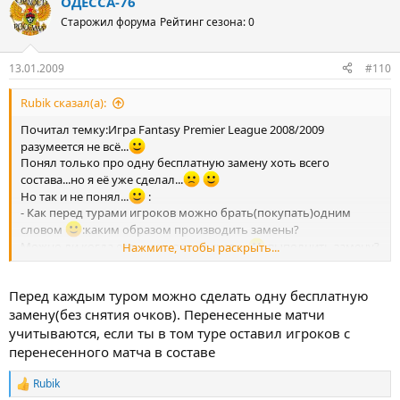
ОДЕССА-76
Старожил форума
Рейтинг сезона: 0
13.01.2009
#110
Rubik сказал(а):
Почитал темку:Игра Fantasy Premier League 2008/2009
разумеется не всё...
Понял только про одну бесплатную замену хоть всего
состава...но я её уже сделал...
Но так и не понял...
:
- Как перед турами игроков можно брать(покупать)одним
словом
:каким образом производить замены?
Можно ли когда есть немного на счету...
выполнить замену?
Нажмите, чтобы раскрыть...
И ешё:
- Будут ли учитываться перенесенные матчи?
Перед каждым туром можно сделать одну бесплатную
замену(без снятия очков). Перенесенные матчи
учитываются, если ты в том туре оставил игроков с
перенесенного матча в составе
Rubik
Р