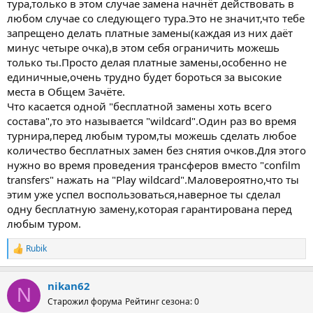
тура,только в этом случае замена начнёт действовать в
любом случае со следующего тура.Это не значит,что тебе
запрещено делать платные замены(каждая из них даёт
минус четыре очка),в этом себя ограничить можешь
только ты.Просто делая платные замены,особенно не
единичные,очень трудно будет бороться за высокие
места в Общем Зачёте.
Что касается одной "бесплатной замены хоть всего
состава",то это называется "wildcard".Один раз во время
турнира,перед любым туром,ты можешь сделать любое
количество бесплатных замен без снятия очков.Для этого
нужно во время проведения трансферов вместо "confilm
transfers" нажать на "Play wildcard".Маловероятно,что ты
этим уже успел воспользоваться,наверное ты сделал
одну бесплатную замену,которая гарантирована перед
любым туром.
Rubik
Р
е
а
nikan62
к
N
ц
Старожил форума
Рейтинг сезона: 0
и