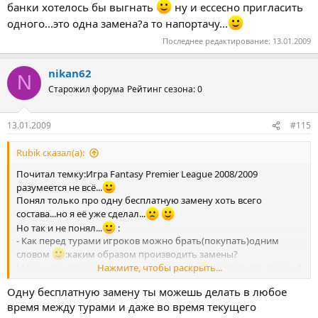
банки хотелось бы выгнать
ну и ессесно пригласить
одного...это одна замена?а то напортачу...
Последнее редактирование:
13.01.2009
nikan62
N
Старожил форума
Рейтинг сезона: 0
13.01.2009
#115
Rubik сказал(а):
Почитал темку:Игра Fantasy Premier League 2008/2009
разумеется не всё...
Понял только про одну бесплатную замену хоть всего
состава...но я её уже сделал...
Но так и не понял...
:
- Как перед турами игроков можно брать(покупать)одним
словом
:каким образом производить замены?
Можно ли когда есть немного на счету...
выполнить замену?
Нажмите, чтобы раскрыть...
И ешё:
Одну бесплатную замену ты можешь делать в любое
- Будут ли учитываться перенесенные матчи?
время между турами и даже во время текущего