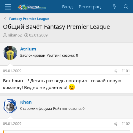
Вход
Регистрация
Fantasy Premier League
Общий Зачёт Fantasy Premier League
А
Д
nikan62
03.01.2009
в
а
т
т
Atrium
о
а
Заблокирован
Рейтинг сезона: 0
р
н
т
а
е
ч
09.01.2009
#101
м
а
ы
л
Вот блин ...! Десять раз ведь повторил - создай новую
а
команду! Видно не долетело!
Khan
Старожил форума
Рейтинг сезона: 0
09.01.2009
#102