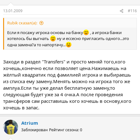
и
:
13.01.2009
#116
Rubik сказал(а):
Если я посажу игрока основы на банку
, а игрока банки
хотелось бы выгнать
ну и ессесно пригласить одного...это
одна замена?а то напортачу...
Заходи в раздел "Transfers" и просто меняй того,кого
хочешь,конечно если позволяет цена.Нажимаешь на
жёлтый квадратик под фамилией игрока и выбираешь
из списка ему замену.Менять можно на игрока того же
амплуа.Если ты уже делал бесплатную замену,то
следующая будет уже за 4 очка.А после проведения
трансферов сам расставишь кого хочешь в основу,кого
хочешь в запас.
Atrium
Заблокирован
Рейтинг сезона: 0