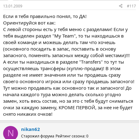
13.01.2009
#117
Если я тебя правильно понял, то ДА!
Ориентируйся вот как:
С левой стороны есть у тебя меню с разделами! Если у
тебя выделен раздел "Му Теаm", то ты находишься в
своей команде и можешь делать там что хочешь
(основного посадить в запас, поставить в основу
запасного, поменять запасных между собой местами)!!!
А если ты находишься в разделе "Тrаnsfеrs" то тут ты
осуществляешь трансферы (куплю-продам)! В этом
разделе не имеет значения или ты продаешь сразу
своего основного игрока или сразу продаешь запасного!
Тут можно продавать как основного так и запасного! До
начала каждого тура можно делать сколько угодно
замен, хоть весь состав, но за это с тебя будут сниматься
очки за каждую замену, КРОМЕ ПЕРВОЙ, за нее не будет
снято никаких очков!
nikan62
N
Старожил форума
Рейтинг сезона: 0