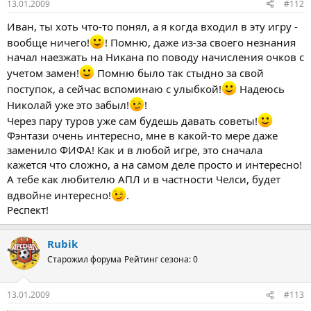
13.01.2009
#112
Иван, ты хоть что-то понял, а я когда входил в эту игру -
вообще ничего!
! Помню, даже из-за своего незнания
начал наезжать на Никана по поводу начисления очков с
учетом замен!
Помню было так стыдно за свой
поступок, а сейчас вспоминаю с улыбкой!
Надеюсь
Николай уже это забыл!
!
Через пару туров уже сам будешь давать советы!
Фэнтази очень интересно, мне в какой-то мере даже
заменило ФИФА! Как и в любой игре, это сначала
кажется что сложно, а на самом деле просто и интересно!
А тебе как любителю АПЛ и в частности Челси, будет
вдвойне интересно!
.
Респект!
Rubik
Старожил форума
Рейтинг сезона: 0
13.01.2009
#113