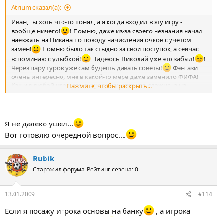
Atrium сказал(а):
Иван, ты хоть что-то понял, а я когда входил в эту игру -
вообще ничего!
! Помню, даже из-за своего незнания начал
наезжать на Никана по поводу начисления очков с учетом
замен!
Помню было так стыдно за свой поступок, а сейчас
вспоминаю с улыбкой!
Надеюсь Николай уже это забыл!
!
Через пару туров уже сам будешь давать советы!
Фэнтази
очень интересно, мне в какой-то мере даже заменило ФИФА!
Как и в любой игре, это сначала кажется что сложно, а на
Нажмите, чтобы раскрыть...
самом деле просто и интересно! А тебе как любителю АПЛ и в
частности Челси, будет вдвойне интересно!
.
Респект!
Я не далеко ушел...
Вот готовлю очередной вопрос....
Rubik
Старожил форума
Рейтинг сезона: 0
13.01.2009
#114
Если я посажу игрока основы на банку
, а игрока