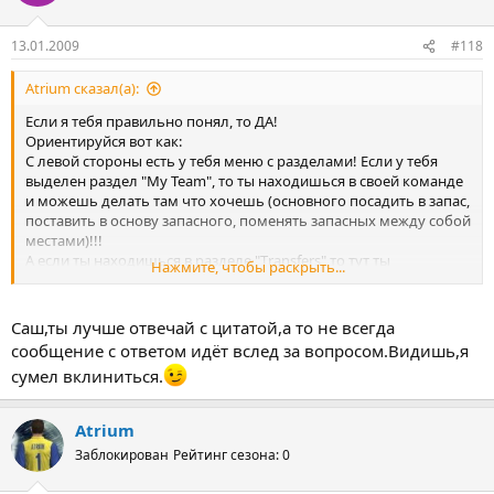
13.01.2009
#118
Atrium сказал(а):
Если я тебя правильно понял, то ДА!
Ориентируйся вот как:
С левой стороны есть у тебя меню с разделами! Если у тебя
выделен раздел "Му Теаm", то ты находишься в своей команде
и можешь делать там что хочешь (основного посадить в запас,
поставить в основу запасного, поменять запасных между собой
местами)!!!
А если ты находишься в разделе "Тrаnsfеrs" то тут ты
Нажмите, чтобы раскрыть...
осуществляешь трансферы (куплю-продам)! В этом разделе не
имеет значения или ты продаешь сразу своего основного
игрока или сразу продаешь запасного! Тут можно продавать
Саш,ты лучше отвечай с цитатой,а то не всегда
как основного так и запасного! До начала каждого тура можно
сообщение с ответом идёт вслед за вопросом.Видишь,я
делать сколько угодно замен, хоть весь состав, но за это с тебя
сумел вклиниться.
будут сниматься очки за каждую замену, КРОМЕ ПЕРВОЙ, за
нее не будет снято никаких очков!
Atrium
Заблокирован
Рейтинг сезона: 0