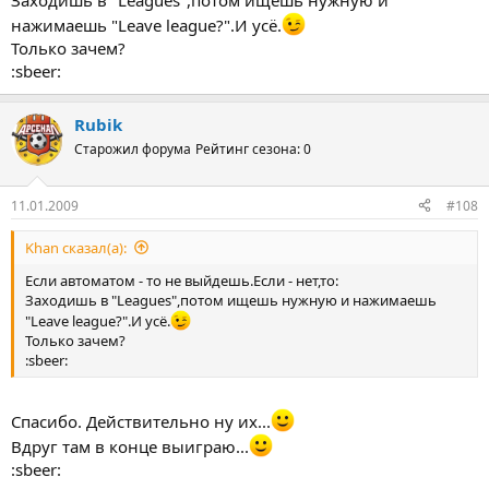
Заходишь в "Leagues",потом ищешь нужную и
нажимаешь "Leave league?".И усё.
Только зачем?
:sbeer:
Rubik
Старожил форума
Рейтинг сезона: 0
11.01.2009
#108
Khan сказал(а):
Если автоматом - то не выйдешь.Если - нет,то:
Заходишь в "Leagues",потом ищешь нужную и нажимаешь
"Leave league?".И усё.
Только зачем?
:sbeer:
Спасибо. Действительно ну их...
Вдруг там в конце выиграю...
:sbeer: