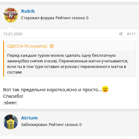
е
а
Rubik
к
ц
Старожил форума
Рейтинг сезона: 0
и
и
:
13.01.2009
#111
ОДЕССА-76 сказал(а):
Перед каждым туром можно сделать одну бесплатную
замену(без снятия очков). Перенесенные матчи учитываются,
если ты в том туре оставил игроков с перенесенного матча в
составе
Вот так предельно коротко,ясно и просто...
Спасибо!
:sbeer:
Atrium
Заблокирован
Рейтинг сезона: 0